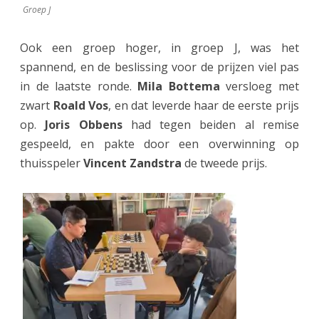
l
Groep J
l
Ook een groep hoger, in groep J, was het
e
spannend, en de beslissing voor de prijzen viel pas
n
in de laatste ronde.
Mila Bottema
versloeg met
zwart
Roald Vos
, en dat leverde haar de eerste prijs
b
op.
Joris Obbens
had tegen beiden al remise
r
gespeeld, en pakte door een overwinning op
o
thuisspeler
Vincent Zandstra
de tweede prijs.
e
k
w
i
n
t