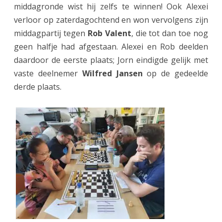
o
middagronde wist hij zelfs te winnen! Ook Alexei
verloor op zaterdagochtend en won vervolgens zijn
e
middagpartij tegen
Rob Valent
, die tot dan toe nog
d
geen halfje had afgestaan. Alexei en Rob deelden
b
daardoor de eerste plaats; Jorn eindigde gelijk met
e
vaste deelnemer
Wilfred Jansen
op de gedeelde
derde plaats.
z
e
t
,
T
o
n
E