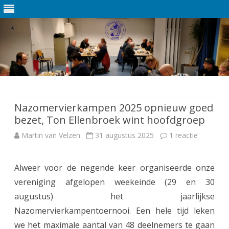
Ga
direct
naar
de
Nazomervierkampen 2025 opnieuw goed
inhoud
bezet, Ton Ellenbroek wint hoofdgroep
Martin van Velzen
31 augustus 2025
1 reactie
o
p
Alweer voor de negende keer organiseerde onze
N
vereniging afgelopen weekeinde (29 en 30
a
augustus) het jaarlijkse
z
Nazomervierkampentoernooi. Een hele tijd leken
we het maximale aantal van 48 deelnemers te gaan
o