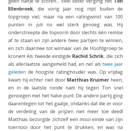
geen halfje te scoren… Veel beter verging het
Ton
Ellenbroek
, die vorig jaar nog nipt buiten de
topgroep viel, maar na een ratingwinst van 100
punten in juli nu wel sterk genoeg was. Hij
onderstreepte die topvorm door slechts één remise
af te staan en zijn andere twee partijen te winnen,
en zich daarmee tot winnaar van de Hoofdgroep te
kronen! Als tweede eindigde
Rachid Schrik
, die zich
als allerlaatste aangemeld had, en net als
twee jaar
geleden
de hoogste ratinghouder was. Op vrijdag
kwam hij echter niet door
Matthias Kruimer
heen,
en in de laatste ronde nam hij tegen Ton snel
genoegen met het halve punt. De andere partij ging
daarentegen tot het gaatje, ondanks dat die er voor
de verdeling van de prijzen niet meer toe deed!
Matthias bezorgde zichzelf een mooi einde van zijn
toernooi door het punt te drukken, en was na