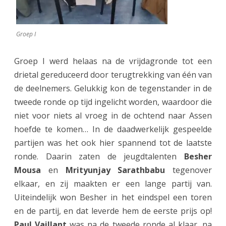
h
o
Groep I
o
Groep I werd helaas na de vrijdagronde tot een
f
drietal gereduceerd door terugtrekking van één van
d
de deelnemers. Gelukkig kon de tegenstander in de
g
tweede ronde op tijd ingelicht worden, waardoor die
niet voor niets al vroeg in de ochtend naar Assen
r
hoefde te komen… In de daadwerkelijk gespeelde
o
partijen was het ook hier spannend tot de laatste
e
ronde. Daarin zaten de jeugdtalenten
Besher
p
Mousa
en
Mrityunjay Sarathbabu
tegenover
elkaar, en zij maakten er een lange partij van.
Uiteindelijk won Besher in het eindspel een toren
en de partij, en dat leverde hem de eerste prijs op!
Paul Vaillant
was na de tweede ronde al klaar, na