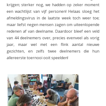
krijgen; sterker nog, we hadden op zeker moment
m
een wachtlijst van vijf personen! Helaas sloeg het
e
afmeldingsvirus in de laatste week toch weer toe;
r
maar liefst negen mensen zagen om uiteenlopende
redenen af van deelname. Daardoor bleef een veld
v
van 44 deelnemers over, precies evenveel als vorig
i
jaar, maar wel met een flink aantal nieuwe
e
gezichten, en zelfs twee deelnemers die hun
r
allereerste toernooi ooit speelden!
k
a
m
p
e
n