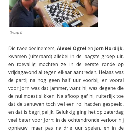
2
0
2
Groep K
5
Die twee deelnemers,
Alexei Ogrel
en
Jorn Hordijk
,
o
kwamen (uiteraard) allebei in de laagste groep uit,
p
en toevallig mochten ze in de eerste ronde op
vrijdagavond al tegen elkaar aantreden. Helaas was
n
de partij na nog geen half uur voorbij, en vooral
i
voor Jorn was dat jammer, want hij was degene die
e
de nul moest slikken. Na afloop gaf hij ruiterlijk toe
u
dat de zenuwen toch wel een rol hadden gespeeld,
en dat is begrijpelijk. Gelukkig ging het op zaterdag
w
veel beter voor Jorn; in de ochtendronde verloor hij
g
opnieuw, maar pas na drie uur spelen, en in de