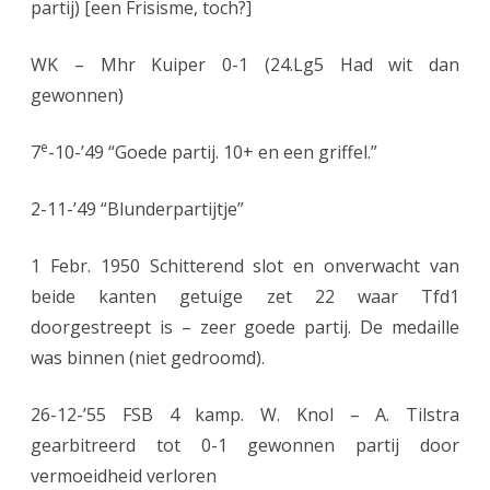
partij) [een Frisisme, toch?]
WK – Mhr Kuiper 0-1 (24.Lg5 Had wit dan
gewonnen)
e
7
-10-’49 “Goede partij. 10+ en een griffel.”
2-11-’49 “Blunderpartijtje”
1 Febr. 1950 Schitterend slot en onverwacht van
beide kanten getuige zet 22 waar Tfd1
doorgestreept is – zeer goede partij. De medaille
was binnen (niet gedroomd).
26-12-’55 FSB 4 kamp. W. Knol – A. Tilstra
gearbitreerd tot 0-1 gewonnen partij door
vermoeidheid verloren