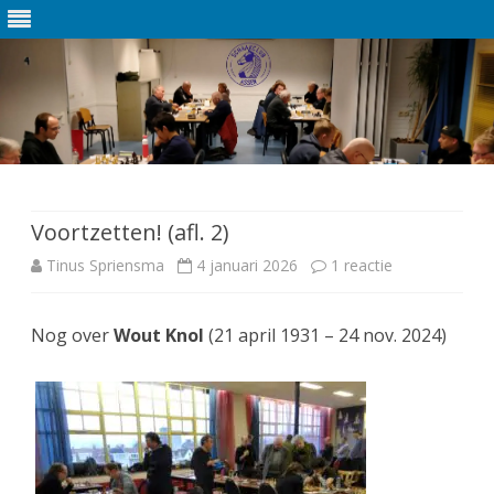
Ga
direct
naar
de
Voortzetten! (afl. 2)
inhoud
Tinus Spriensma
4 januari 2026
1 reactie
o
p
Nog over
Wout Knol
(21 april 1931 – 24 nov. 2024)
V
o
o
r