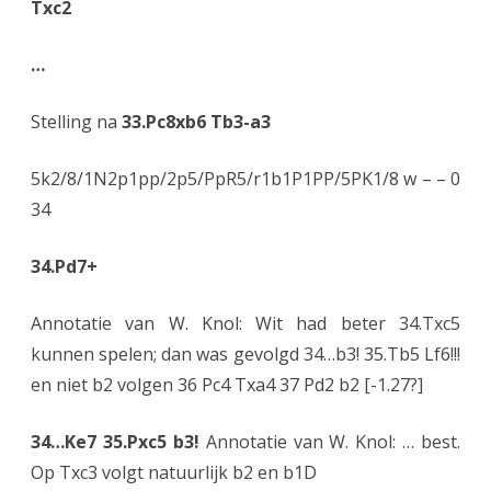
Txc2
…
Stelling na
33.Pc8xb6 Tb3-a3
5k2/8/1N2p1pp/2p5/PpR5/r1b1P1PP/5PK1/8 w – – 0
34
34.Pd7+
Annotatie van W. Knol: Wit had beter 34.Txc5
kunnen spelen; dan was gevolgd 34…b3! 35.Tb5 Lf6!!!
en niet b2 volgen 36 Pc4 Txa4 37 Pd2 b2 [-1.27?]
34…Ke7 35.Pxc5 b3!
Annotatie van W. Knol: … best.
Op Txc3 volgt natuurlijk b2 en b1D