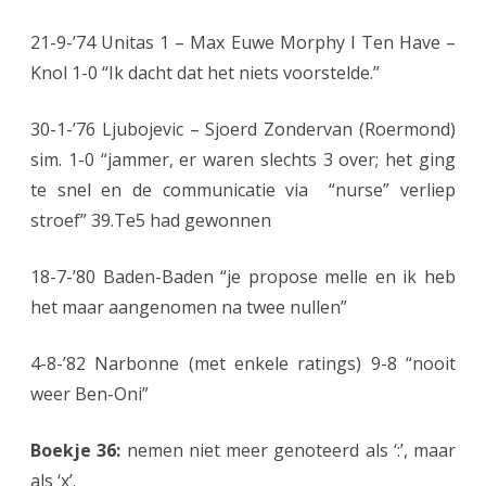
21-9-’74 Unitas 1 – Max Euwe Morphy I Ten Have –
Knol 1-0 “Ik dacht dat het niets voorstelde.”
30-1-’76 Ljubojevic – Sjoerd Zondervan (Roermond)
sim. 1-0 “jammer, er waren slechts 3 over; het ging
te snel en de communicatie via “nurse” verliep
stroef” 39.Te5 had gewonnen
18-7-’80 Baden-Baden “je propose melle en ik heb
het maar aangenomen na twee nullen”
4-8-’82 Narbonne (met enkele ratings) 9-8 “nooit
weer Ben-Oni”
Boekje 36:
nemen niet meer genoteerd als ‘:’, maar
als ‘x’.