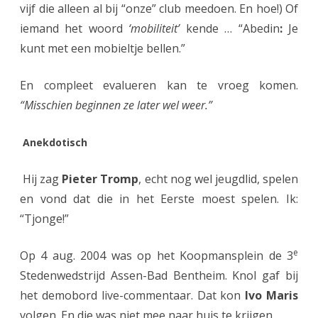
vijf die alleen al bij “onze” club meedoen. En hoe!) Of
iemand het woord
‘mobiliteit’
kende … “Abedin
:
Je
kunt met een mobieltje bellen.”
En compleet evalueren kan te vroeg komen.
“Misschien beginnen ze later wel weer.”
Anekdotisch
Hij zag
Pieter Tromp
, echt nog wel jeugdlid, spelen
en vond dat die in het Eerste moest spelen. Ik:
“Tjonge!”
e
Op 4 aug. 2004 was op het Koopmansplein de 3
Stedenwedstrijd Assen-Bad Bentheim. Knol gaf bij
het demobord live-commentaar. Dat kon
Ivo Maris
volgen. En die was niet mee naar huis te krijgen.