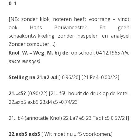
0–1
[NB: zonder klok; noteren heeft voorrang – vindt
ook Hans Bouwmeester. En geen
schaakontwikkeling zonder naspelen en analyse!
Zonder computer …]
Knol, W. – Weg, M. bij de,
op school, 04.12.1965
(die
miste eventjes)
Stelling na 21.a2-a4
[-0.96/20] [21.Pe4=0.00/22]
21…c5?
[0.90/22] [21…f5! houdt de druk op de ketel.
22.axb5 axb5 23.d4 c5 -0.74/23;
21…b4 (annotatie Knol) 22.La7 e5 23.Tac1 c5 0.57/21]
22.axb5 axb5
[ Wit moet nu …f5 voorkomen.]