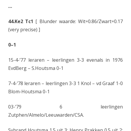
…
44.Ke2 Tc1
[ Blunder waarde: Wit=0.86/Zwart=0.17
(very precise) ]
0–1
15-4-’77 leraren – leerlingen 3-3 evenals in 1976
EvdBerg – S.Houtsma 0-1
7-4-’78 leraren – leerlingen 3-3 1 Knol – vd Graaf 1-0
Blom-Houtsma 0-1
03-’79 6 leerlingen
Zutphen/Almelo/Leeuwarden/CSA.
Sybrand Houtsma 1.5 uit 3; Henry Prakken 0.5 uit 2;