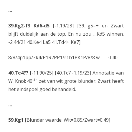
…
39.Kg2-f3 Kd6-d5
[-1.19/23] [39…g5–+ en Zwart
blijft duidelijk aan de top. En nu zou …Kd5 winnen.
-2.44/21 40.Ke4 La5 41.Td4+ Ke7]
8/8/4p1pp/3k4/P1R2PP1/r1b1PK1P/8/8 w – – 0 40
40.Te4??
[-11.90/25] [40.Tc7 -1.19/23] Annotatie van
ste
W. Knol: 40
zet van wit grote blunder. Zwart heeft
het eindspoel goed behandeld.
…
59.Kg1
[Blunder waarde: Wit=0.85/Zwart=0.49]