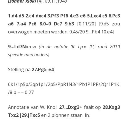
(zonder klok)
(4), 09.11.1949
1.d4 d5 2.c4 dxc4 3.Pf3 Pf6 4.e3 e6 5.Lxc4 c5 6.Pc3
a6 7.a4 Pc6 8.0–0 Dc7 9.h3
[0.11/20] [9.d5 zou
overwogen moeten worden. 0.45/20 9…Pb4 10.e4]
9…Ld7N
ieuw
(in de notatie ‘R’ i.p.v. ‘L’; rond 2010
speelde men anders)
Stelling na
27.Pg5-e4
6k1/1p5p/3qp1p1/2p5/PpR1N3/1Pb1P1PP/2Qr1P1K
/8 b – – 0 27
Annotatie van W. Knol:
27…Dxg3+
faalt op
28.Kxg3
Txc2 [29.]Txc5
en 2 pionnen staan in.