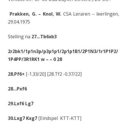
Prakken, G. – Knol, W.
CSA Leraren – leerlingen,
29.04.1975
Stelling na
27…Tb6xb3
2r2bk1/1p1n3p/p3p1p1/2p1p1B1/2P1N3/1r1P1P2/
1P4PP/3R1RK1 w – – 0 28
28.Pf6+
[-1.33/20] [28.Tf2 -0.37/22]
28…Pxf6
29.Lxf6 Lg7
30.Lxg7 Kxg7
[Eindspel KTT-KTT]