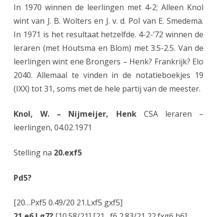
In 1970 winnen de leerlingen met 4-2; Alleen Knol
wint van J. B. Wolters en J. v. d. Pol van E. Smedema.
In 1971 is het resultaat hetzelfde. 4-2-’72 winnen de
leraren (met Houtsma en Blom) met 3.5-2.5. Van de
leerlingen wint ene Brongers – Henk? Frankrijk? Elo
2040. Allemaal te vinden in de notatieboekjes 19
(IXX) tot 31, soms met de hele partij van de meester.
Knol, W. – Nijmeijer, Henk
CSA leraren –
leerlingen, 04.02.1971
Stelling na
20.exf5
Pd5?
[20…Pxf5 0.49/20 21.Lxf5 gxf5]
21.e6 Lg7?
[10.58/21] [21…f6 2.83/21 22.fxg6 h6]