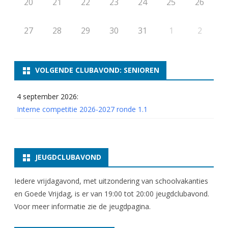
20
21
22
23
24
25
26
27
28
29
30
31
1
2
VOLGENDE CLUBAVOND: SENIOREN
4 september 2026:
Interne competitie 2026-2027 ronde 1.1
JEUGDCLUBAVOND
Iedere vrijdagavond, met uitzondering van schoolvakanties
en Goede Vrijdag, is er van 19:00 tot 20:00 jeugdclubavond.
Voor meer informatie zie
de jeugdpagina
.