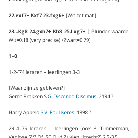
22.exf7+ Kxf7 23.fxg6+
[Wit zet mat.]
23…Kg8 24.gxh7+ Kh8 25.Lxg7+
[ Blunder waarde:
Wit=0.18 (very precise) /Zwart=0.79]
1–0
1-2-’74 leraren – leerlingen 3-3
[Waar zijn ze gebleven?]
Gerrit Prakken
S.G. Discendo Discimus
2194 ?
Harry Appelo
S.V. Paul Keres
1898 ?
29-4-’75 leraren – leerlingen (ook P. Timmerman,
Venlose SV? Of SC Oud Zuylen Utrecht?) 2.5-3.5 .