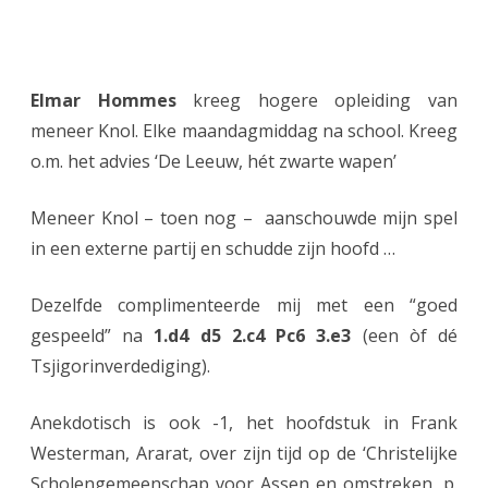
Elmar Hommes
kreeg hogere opleiding van
meneer Knol. Elke maandagmiddag na school. Kreeg
o.m. het advies ‘De Leeuw, hét zwarte wapen’
Meneer Knol – toen nog – aanschouwde mijn spel
in een externe partij en schudde zijn hoofd …
Dezelfde complimenteerde mij met een “goed
gespeeld” na
1.d4 d5 2.c4 Pc6 3.e3
(een òf dé
Tsjigorinverdediging).
Anekdotisch is ook -1, het hoofdstuk in Frank
Westerman, Ararat, over zijn tijd op de ‘Christelijke
Scholengemeenschap voor Assen en omstreken, p.