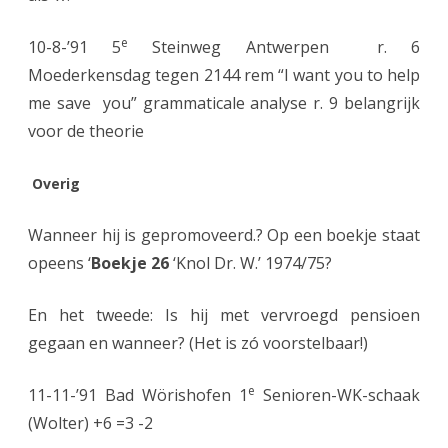
e
10-8-’91 5
Steinweg Antwerpen r. 6
Moederkensdag tegen 2144 rem “I want you to help
me save you” grammaticale analyse r. 9 belangrijk
voor de theorie
Overig
Wanneer hij is gepromoveerd.? Op een boekje staat
opeens ‘
Boekje 26
‘Knol Dr. W.’ 1974/75?
En het tweede: Is hij met vervroegd pensioen
gegaan en wanneer? (Het is zó voorstelbaar!)
e
11-11-’91 Bad Wörishofen 1
Senioren-WK-schaak
(Wolter) +6 =3 -2