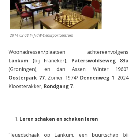
t
z
e
t
2014 02 08 In JvdW-Denksportcentrum
t
Woonadressen/plaatsen achtereenvolgens
e
Lankum (
bij Franeker
), Paterswoldseweg 83a
n
(Groningen), en dan Assen: Winter 1960?
!
Oosterpark 77
, Zomer 1974?
Dennenweg 1
, 2024
Kloosterakker,
Rondgang 7
.
(
a
f
Leren schaken en schaken leren
l
.
“Jeugdschaak op Lankum, een buurtschap bij