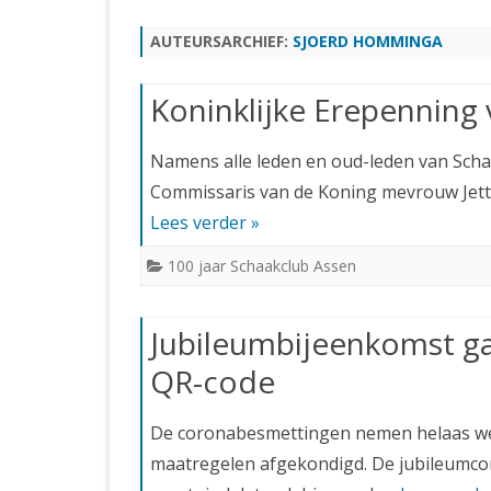
JUBILEUMBIJEENKOMST
KNSB-COMP
AUTEURSARCHIEF:
SJOERD HOMMINGA
JUBILEUMVIERKAMPEN
UITSLAGEN
NOSBO-CO
INTERNE C
Koninklijke Erepenning 
Namens alle leden en oud-leden van Sch
Commissaris van de Koning mevrouw Jett
Lees verder »
100 jaar Schaakclub Assen
Jubileumbijeenkomst ga
QR-code
De coronabesmettingen nemen helaas weer
maatregelen afgekondigd. De jubileumco