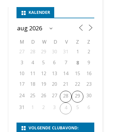
ASSEN 1
BSSK ASSEN
DEELNEMERSLIJST 2026
2026
B
KALENDER
ASSEN 2
ASSEN I
OPEN DRENTSE TOERNOOIEN
UITSLAGEN 2025
WEEKENDTOERNOOI
G
ASSEN 3
ASSEN II
KNSB-COMPETITIE
VERSLAG 2024
JEUGDTOERNOOI
E
NOSBO-BEKER
NOSBO-COMPETITIE
OPEN
P
M
D
W
D
V
Z
Z
UITSLAGEN 2024
RAPIDTOERNOOI
27
28
29
30
31
1
2
KNSB-JEUGDCOMPETITIE
T/M 1900
UITSLAGEN 2023
3
4
5
6
7
9
8
T/M 1700
10
11
12
13
14
15
16
17
18
19
20
21
22
23
ERS VAN SCHAAKCLUB
24
25
26
27
30
28
29
31
1
2
3
5
6
4
VOLGENDE CLUBAVOND: