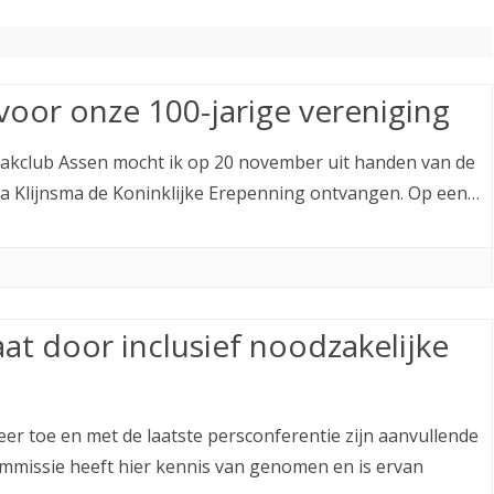
ETITIE
2025-2026
30-MINUTEN-COMPETITIE 2025-
KNSB-COMPETITIE
SNELSCHAAKKAMPIOENSCHAP
2026
MPETITIE
2025-2026
2025-2026
NOSBO-COMPETITIE
NOTABENE-COMPETITIE 2025-
OMPETITIES
2025-2026
voor onze 100-jarige vereniging
RAPIDKAMPIOENSCHAP 2025-
HISTORIE
2026
2026
aakclub Assen mocht ik op 20 november uit handen van de
SNELSCHAAKKAMPIOENSCHAP
SPEELSCHEMA
JEUGD 2025-2026
a Klijnsma de Koninklijke Erepenning ontvangen. Op een…
KNSB-RATINGLIJST
SPEELSCHEMA JEUGD
ERELIJST SENIOREN
KNSB-JEUGDRATINGLIJST
NEDERLANDSE
DEELNEM
at door inclusief noodzakelijke
JEUGDKAMPIOENSCHAPPEN
ASSEN
ERELIJST JEUGD
 toe en met de laatste persconferentie zijn aanvullende
mmissie heeft hier kennis van genomen en is ervan