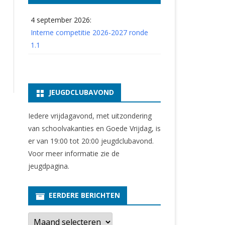
4 september 2026:
Interne competitie 2026-2027 ronde
1.1
JEUGDCLUBAVOND
Iedere vrijdagavond, met uitzondering
van schoolvakanties en Goede Vrijdag, is
er van 19:00 tot 20:00 jeugdclubavond.
Voor meer informatie zie
de
jeugdpagina
.
EERDERE BERICHTEN
E
e