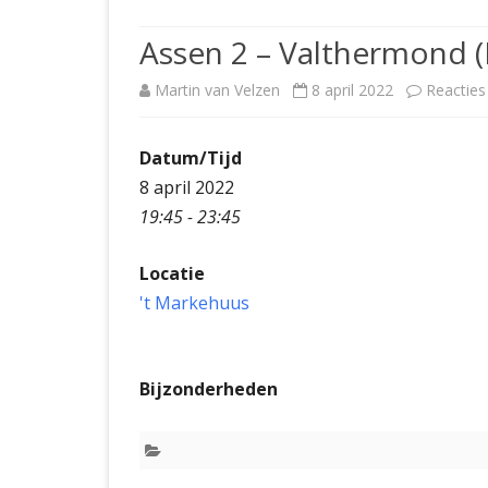
JUBILEUMBIJEENKOMST
KNSB-COMP
Assen 2 – Valthermond
JUBILEUMVIERKAMPEN
UITSLAGEN
NOSBO-CO
Martin van Velzen
8 april 2022
Reacties
INTERNE C
Datum/Tijd
8 april 2022
19:45 - 23:45
Locatie
't Markehuus
Bijzonderheden