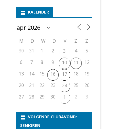
ASSEN 1
BSSK ASSEN
DEELNEMERSLIJST 2026
2026
B
KALENDER
ASSEN 2
ASSEN I
OPEN DRENTSE TOERNOOIEN
UITSLAGEN 2025
WEEKENDTOERNOOI
G
ASSEN 3
ASSEN II
KNSB-COMPETITIE
VERSLAG 2024
JEUGDTOERNOOI
E
NOSBO-BEKER
NOSBO-COMPETITIE
OPEN
P
M
D
W
D
V
Z
Z
UITSLAGEN 2024
RAPIDTOERNOOI
30
31
1
2
4
5
3
KNSB-JEUGDCOMPETITIE
T/M 1900
UITSLAGEN 2023
6
7
8
9
12
10
11
T/M 1700
13
14
15
18
19
16
17
ERS VAN SCHAAKCLUB
20
21
22
23
25
26
24
27
28
29
30
2
3
1
VOLGENDE CLUBAVOND:
SENIOREN