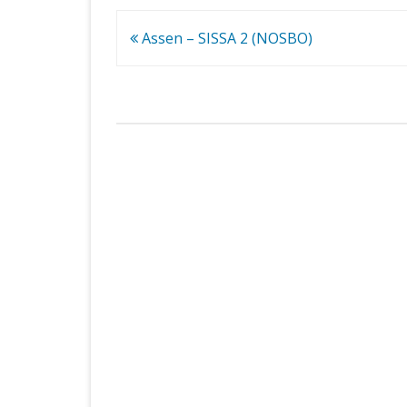
Bericht
Assen – SISSA 2 (NOSBO)
navigatie