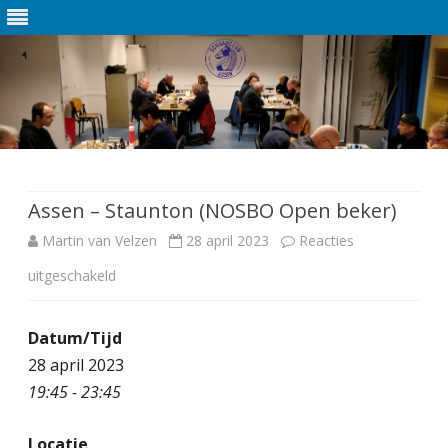
Ga
direct
naar
de
Assen – Staunton (NOSBO Open beker)
inhoud
Martin van Velzen
28 april 2023
Reacties
uitgeschakeld
v
o
Datum/Tijd
o
28 april 2023
r
19:45 - 23:45
A
Locatie