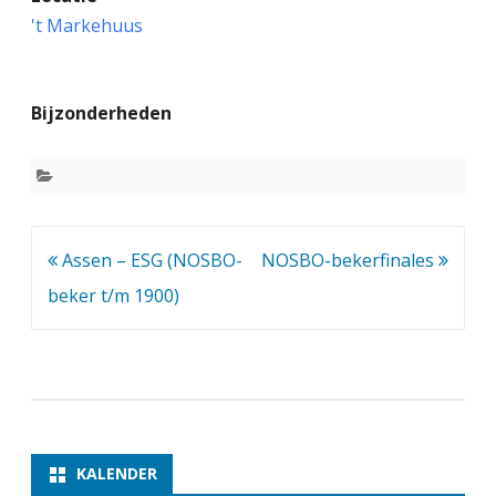
s
't Markehuus
s
e
Bijzonderheden
n
–
S
t
Bericht
Assen – ESG (NOSBO-
NOSBO-bekerfinales
a
navigatie
beker t/m 1900)
u
n
t
o
n
KALENDER