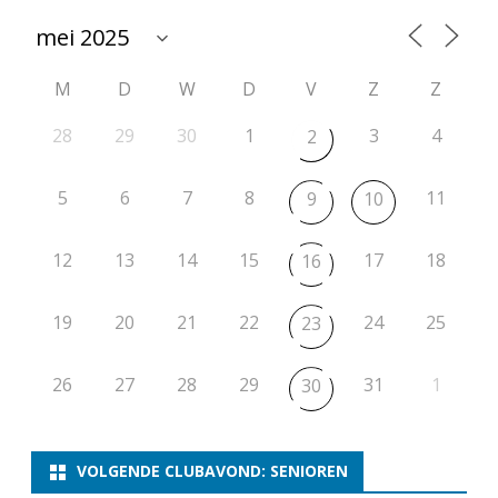
(
N
M
D
W
D
V
Z
Z
O
S
28
29
30
1
3
4
2
B
5
6
7
8
11
9
10
O
O
12
13
14
15
17
18
16
p
19
20
21
22
24
25
e
23
n
26
27
28
29
31
1
30
b
e
VOLGENDE CLUBAVOND: SENIOREN
k