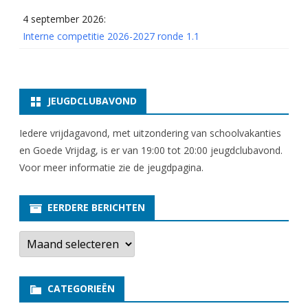
e
4 september 2026:
r
Interne competitie 2026-2027 ronde 1.1
)
JEUGDCLUBAVOND
Iedere vrijdagavond, met uitzondering van schoolvakanties
en Goede Vrijdag, is er van 19:00 tot 20:00 jeugdclubavond.
Voor meer informatie zie
de jeugdpagina
.
EERDERE BERICHTEN
E
e
r
d
e
CATEGORIEËN
r
e