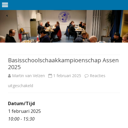
Ga
direct
naar
de
Basisschoolschaakkampioenschap Assen
inhoud
2025
Martin van Velzen
1 februari 2025
Reacties
uitgeschakeld
v
o
Datum/Tijd
o
1 februari 2025
r
10:00 - 15:30
B