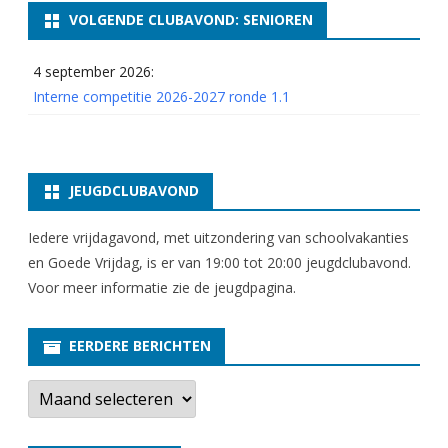
c
VOLGENDE CLUBAVOND: SENIOREN
h
4 september 2026:
a
Interne competitie 2026-2027 ronde 1.1
p
A
s
JEUGDCLUBAVOND
s
Iedere vrijdagavond, met uitzondering van schoolvakanties
e
en Goede Vrijdag, is er van 19:00 tot 20:00 jeugdclubavond.
n
Voor meer informatie zie
de jeugdpagina
.
2
EERDERE BERICHTEN
0
E
2
e
r
5
d