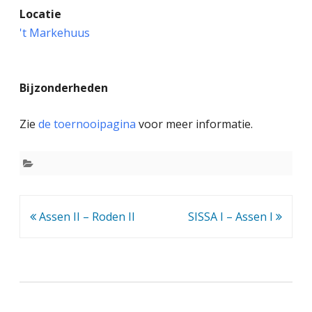
Locatie
a
't Markehuus
s
i
Bijzonderheden
s
s
Zie
de toernooipagina
voor meer informatie.
c
h
o
o
Bericht
Assen II – Roden II
SISSA I – Assen I
navigatie
l
s
c
h