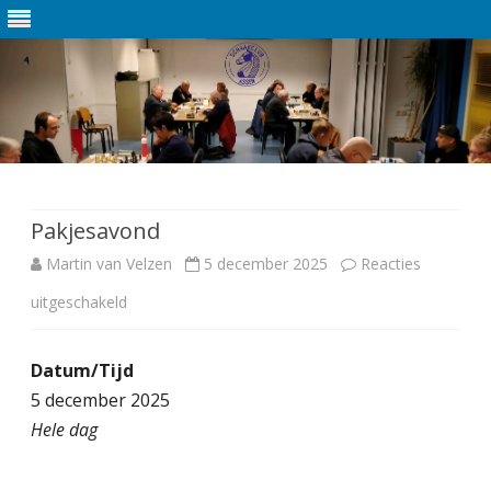
Ga
direct
naar
de
Pakjesavond
inhoud
Martin van Velzen
5 december 2025
Reacties
uitgeschakeld
v
o
Datum/Tijd
o
5 december 2025
r
Hele dag
P