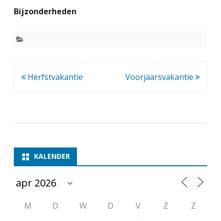
a
Bijzonderheden
k
j
e
s
Bericht
Herfstvakantie
Voorjaarsvakantie
a
navigatie
v
o
n
KALENDER
d
M
D
W
D
V
Z
Z