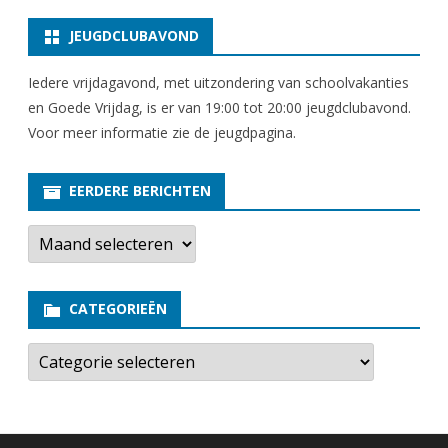
JEUGDCLUBAVOND
Iedere vrijdagavond, met uitzondering van schoolvakanties
en Goede Vrijdag, is er van 19:00 tot 20:00 jeugdclubavond.
Voor meer informatie zie
de jeugdpagina
.
EERDERE BERICHTEN
E
e
r
d
e
CATEGORIEËN
r
e
b
C
e
a
r
t
i
e
c
g
h
o
t
r