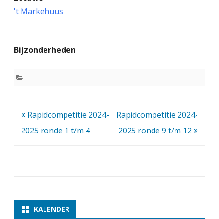
a
't Markehuus
p
i
Bijzonderheden
d
c
o
m
Bericht
Rapidcompetitie 2024-
Rapidcompetitie 2024-
p
navigatie
2025 ronde 1 t/m 4
2025 ronde 9 t/m 12
e
t
i
t
i
KALENDER