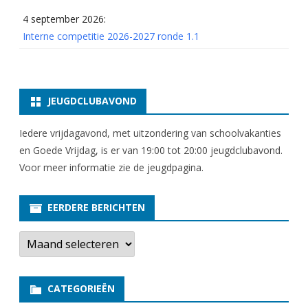
d
4 september 2026:
e
Interne competitie 2026-2027 ronde 1.1
5
t
JEUGDCLUBAVOND
/
m
Iedere vrijdagavond, met uitzondering van schoolvakanties
en Goede Vrijdag, is er van 19:00 tot 20:00 jeugdclubavond.
8
Voor meer informatie zie
de jeugdpagina
.
EERDERE BERICHTEN
E
e
r
d
e
CATEGORIEËN
r
e