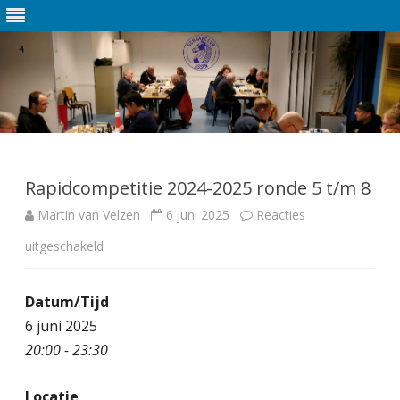
Ga
direct
naar
de
Rapidcompetitie 2024-2025 ronde 5 t/m 8
inhoud
Martin van Velzen
6 juni 2025
Reacties
uitgeschakeld
v
o
Datum/Tijd
o
6 juni 2025
r
20:00 - 23:30
R
Locatie