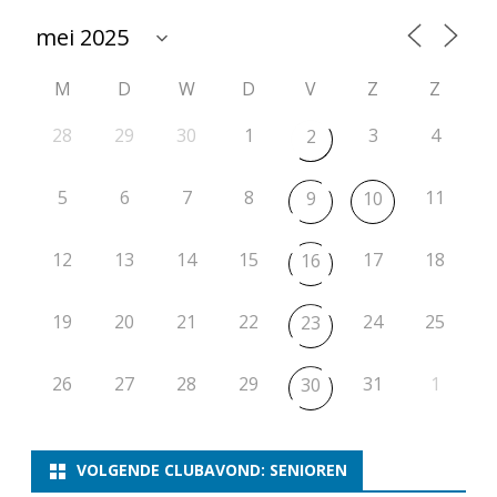
e
2
M
D
W
D
V
Z
Z
0
2
28
29
30
1
3
4
2
4
5
6
7
8
11
9
10
-
2
12
13
14
15
17
18
16
0
19
20
21
22
24
25
2
23
5
26
27
28
29
31
1
30
r
o
VOLGENDE CLUBAVOND: SENIOREN
n