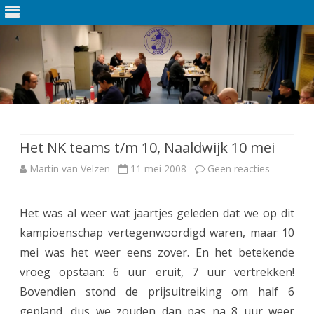
Ga
direct
naar
de
Het NK teams t/m 10, Naaldwijk 10 mei
inhoud
Martin van Velzen
11 mei 2008
Geen reacties
o
p
Het was al weer wat jaartjes geleden dat we op dit
H
kampioenschap vertegenwoordigd waren, maar 10
e
mei was het weer eens zover. En het betekende
t
vroeg opstaan: 6 uur eruit, 7 uur vertrekken!
Bovendien stond de prijsuitreiking om half 6
N
gepland, dus we zouden dan pas na 8 uur weer