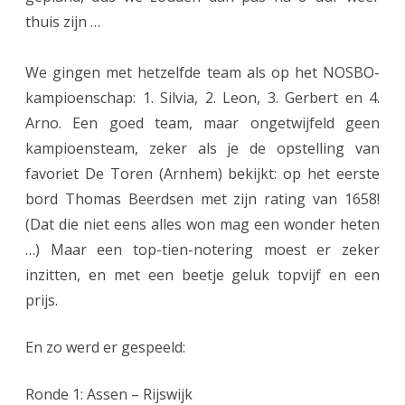
K
thuis zijn …
t
e
We gingen met hetzelfde team als op het NOSBO-
kampioenschap: 1. Silvia, 2. Leon, 3. Gerbert en 4.
a
Arno. Een goed team, maar ongetwijfeld geen
m
kampioensteam, zeker als je de opstelling van
s
favoriet De Toren (Arnhem) bekijkt: op het eerste
t
bord Thomas Beerdsen met zijn rating van 1658!
(Dat die niet eens alles won mag een wonder heten
/
…) Maar een top-tien-notering moest er zeker
m
inzitten, en met een beetje geluk topvijf en een
1
prijs.
0
En zo werd er gespeeld:
,
N
Ronde 1: Assen – Rijswijk