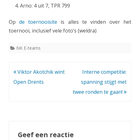
Arno: 4 uit 7, TPR 799
Op
de toernooisite
is alles te vinden over het
toernooi, inclusief vele foto’s (weldra)
NK E-teams
Bericht
Viktor Akotchik wint
Interne competitie:
navigatie
Open Drents
spanning stijgt met
twee ronden te gaan!
Geef een reactie