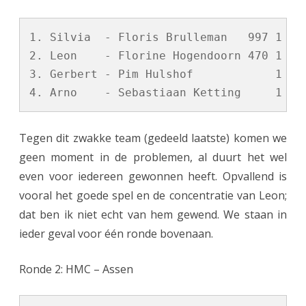
a
a
1. Silvia  - Floris Brulleman   997 1 - 0
l
2. Leon    - Florine Hogendoorn 470 1 - 0
3. Gerbert - Pim Hulshof            1 - 0
d
w
i
Tegen dit zwakke team (gedeeld laatste) komen we
j
geen moment in de problemen, al duurt het wel
k
even voor iedereen gewonnen heeft. Opvallend is
vooral het goede spel en de concentratie van Leon;
1
dat ben ik niet echt van hem gewend. We staan in
0
ieder geval voor één ronde bovenaan.
m
Ronde 2: HMC – Assen
e
i