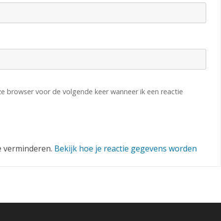
h
a
k
e
n
eze browser voor de volgende keer wanneer ik een reactie
e verminderen.
Bekijk hoe je reactie gegevens worden