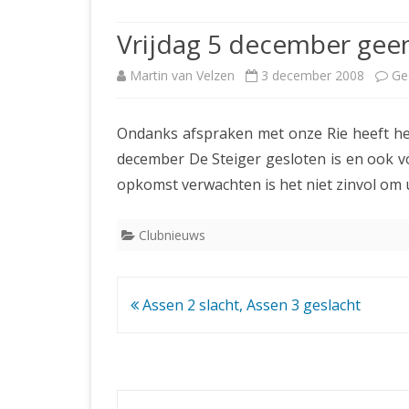
JUBILEUMBIJEENKOMST
KNSB-COMP
Vrijdag 5 december gee
JUBILEUMVIERKAMPEN
UITSLAGEN
NOSBO-CO
Martin van Velzen
3 december 2008
Ge
INTERNE C
Ondanks afspraken met onze Rie heeft het
december De Steiger gesloten is en ook v
opkomst verwachten is het niet zinvol om 
Clubnieuws
Bericht
Assen 2 slacht, Assen 3 geslacht
navigatie