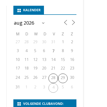
ASSEN 1
BSSK ASSEN
DEELNEMERSLIJST 2026
2026
B
KALENDER
ASSEN 2
ASSEN I
OPEN DRENTSE TOERNOOIEN
UITSLAGEN 2025
WEEKENDTOERNOOI
G
ASSEN 3
ASSEN II
KNSB-COMPETITIE
VERSLAG 2024
JEUGDTOERNOOI
E
NOSBO-BEKER
NOSBO-COMPETITIE
OPEN
P
M
D
W
D
V
Z
Z
UITSLAGEN 2024
RAPIDTOERNOOI
27
28
29
30
31
1
2
KNSB-JEUGDCOMPETITIE
T/M 1900
UITSLAGEN 2023
3
4
5
6
8
9
7
T/M 1700
10
11
12
13
14
15
16
17
18
19
20
21
22
23
ERS VAN SCHAAKCLUB
24
25
26
27
30
28
29
31
1
2
3
5
6
4
VOLGENDE CLUBAVOND: