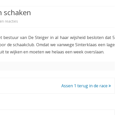
ETITIE
2025-2026
30-MINUTEN-COMPETITIE 2025-
KNSB-COMPETITIE
SNELSCHAAKKAMPIOENSCHAP
n schaken
2026
MPETITIE
2025-2026
2025-2026
NOSBO-COMPETITIE
NOTABENE-COMPETITIE 2025-
en reacties
o
OMPETITIES
2025-2026
RAPIDKAMPIOENSCHAP 2025-
HISTORIE
2026
p
2026
 bestuur van De Steiger in al haar wijsheid besloten dat 5
SNELSCHAAKKAMPIOENSCHAP
V
SPEELSCHEMA
JEUGD 2025-2026
oor de schaakclub. Omdat we vanwege Sinterklaas een lage
r
uit te wijken en moeten we helaas een week overslaan.
KNSB-RATINGLIJST
SPEELSCHEMA JEUGD
i
ERELIJST SENIOREN
KNSB-JEUGDRATINGLIJST
j
d
NEDERLANDSE
DEELNEM
JEUGDKAMPIOENSCHAPPEN
ASSEN
a
Assen 1 terug in de race
ERELIJST JEUGD
g
5
d