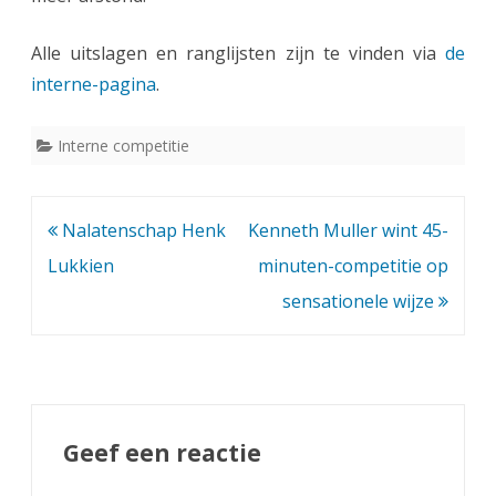
w
c
Alle uitslagen en ranglijsten zijn te vinden via
de
interne-pagina
.
l
u
Interne competitie
b
k
Bericht
Nalatenschap Henk
Kenneth Muller wint 45-
a
navigatie
Lukkien
minuten-competitie op
m
sensationele wijze
p
i
o
e
Geef een reactie
n