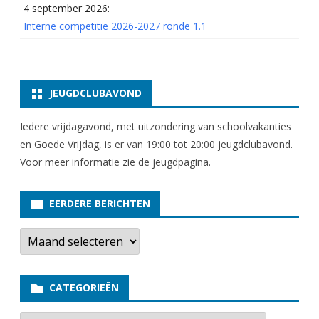
4 september 2026:
Interne competitie 2026-2027 ronde 1.1
JEUGDCLUBAVOND
Iedere vrijdagavond, met uitzondering van schoolvakanties
en Goede Vrijdag, is er van 19:00 tot 20:00 jeugdclubavond.
Voor meer informatie zie
de jeugdpagina
.
EERDERE BERICHTEN
E
e
r
d
e
CATEGORIEËN
r
e
b
C