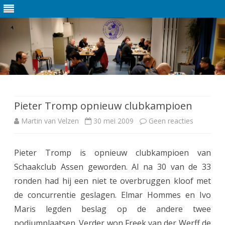
Ga
direct
naar
de
Pieter Tromp opnieuw clubkampioen
inhoud
Martin van Velzen
30 mei 2009
Geen reacties
o
p
Pieter Tromp is opnieuw clubkampioen van
P
Schaakclub Assen geworden. Al na 30 van de 33
i
ronden had hij een niet te overbruggen kloof met
e
de concurrentie geslagen. Elmar Hommes en Ivo
Maris legden beslag op de andere twee
t
podiumplaatsen. Verder won Freek van der Werff de