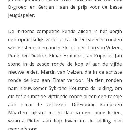
e
B-groep, en Gertjan Haan de prijs voor de beste
r
jeugdspeler.
T
De inrterne competitie kende alleen in het begin
r
een opmerkelijk verloop. Na de eerste vier ronden
o
was er steeds een andere koploper: Ton van Velzen,
m
René den Dekker, Elmar Hommes, Jan Kuperus. Jan
p
stond in de zesde ronde de kop af aan de vijfde
nieuwe leider, Martin van Velzen, die in de achtste
o
ronde de kop aan Elmar verloor. Na tien ronden
p
nam nieuwkomer Sybrand Houtsma de leiding, om
n
die tot en met de vijftiende ronde alleen een rondje
i
aan Elmar te verliezen. Drievoudig kampioen
Maarten Dijkstra mocht daarna een ronde leiden,
e
waarna Pieter aan kop kwam en de leiding niet
u
meer afstond.