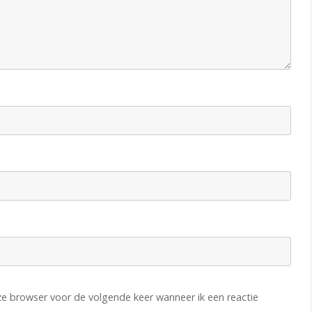
A
s
s
e
n
5
b
e
h
o
u
d
eze browser voor de volgende keer wanneer ik een reactie
t