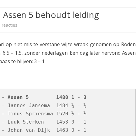
ETITIE
2025-2026
30-MINUTEN-COMPETITIE 2025-
KNSB-COMPETITIE
SNELSCHAAKKAMPIOENSCHAP
, Assen 5 behoudt leiding
2026
MPETITIE
2025-2026
2025-2026
NOSBO-COMPETITIE
NOTABENE-COMPETITIE 2025-
 reacties
o
OMPETITIES
2025-2026
RAPIDKAMPIOENSCHAP 2025-
HISTORIE
2026
p
2026
ri op niet mis te verstane wijze wraak genomen op Roden
SNELSCHAAKKAMPIOENSCHAP
A
SPEELSCHEMA
JEUGD 2025-2026
: 6,5 – 1,5, zonder nederlagen. Een dag later hervond Assen
s
s te blijven: 3 – 1.
KNSB-RATINGLIJST
SPEELSCHEMA JEUGD
s
ERELIJST SENIOREN
KNSB-JEUGDRATINGLIJST
e
n
NEDERLANDSE
DEELNEM
JEUGDKAMPIOENSCHAPPEN
ASSEN
 - Assen 5         1480 1 - 3
1
- Jannes Jansema  1484 ½ - ½

ERELIJST JEUGD
h
- Tinus Spriensma 1520 ½ - ½

e
- Luuk Sterken    1453 0 - 1

r