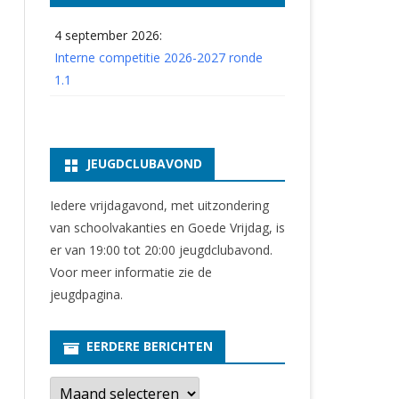
4 september 2026:
Interne competitie 2026-2027 ronde
1.1
JEUGDCLUBAVOND
Iedere vrijdagavond, met uitzondering
van schoolvakanties en Goede Vrijdag, is
er van 19:00 tot 20:00 jeugdclubavond.
Voor meer informatie zie
de
jeugdpagina
.
EERDERE BERICHTEN
E
e