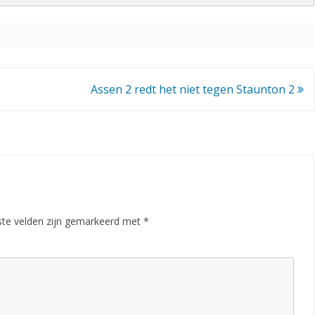
o
v
e
r
Assen 2 redt het niet tegen Staunton 2
t
l
e
i
d
ste velden zijn gemarkeerd met
*
i
n
g
,