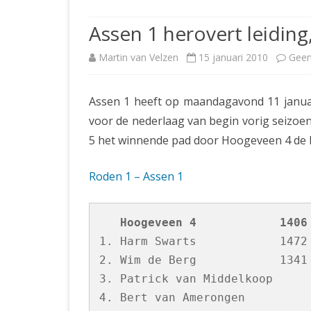
JUBILEUMBIJEENKOMST
KNSB-COMP
Assen 1 herovert leiding
JUBILEUMVIERKAMPEN
UITSLAGEN
NOSBO-CO
Martin van Velzen
15 januari 2010
Geen
INTERNE C
Assen 1 heeft op maandagavond 11 janua
voor de nederlaag van begin vorig seizoen
5 het winnende pad door Hoogeveen 4 de baa
Roden 1 – Assen 1
   Hoogeveen 4            1406
1. Harm Swarts            1472 
2. Wim de Berg            1341 
3. Patrick van Middelkoop      