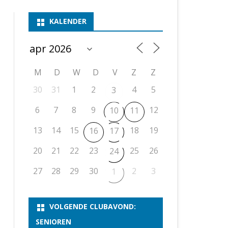
ASSEN 1
BSSK ASSEN
DEELNEMERSLIJST 2026
2026
B
KALENDER
ASSEN 2
ASSEN I
OPEN DRENTSE TOERNOOIEN
UITSLAGEN 2025
WEEKENDTOERNOOI
G
ASSEN 3
ASSEN II
KNSB-COMPETITIE
VERSLAG 2024
JEUGDTOERNOOI
E
NOSBO-BEKER
NOSBO-COMPETITIE
OPEN
P
M
D
W
D
V
Z
Z
UITSLAGEN 2024
RAPIDTOERNOOI
30
31
1
2
4
5
3
KNSB-JEUGDCOMPETITIE
T/M 1900
UITSLAGEN 2023
6
7
8
9
12
10
11
T/M 1700
13
14
15
18
19
16
17
ERS VAN SCHAAKCLUB
20
21
22
23
25
26
24
27
28
29
30
2
3
1
VOLGENDE CLUBAVOND:
SENIOREN