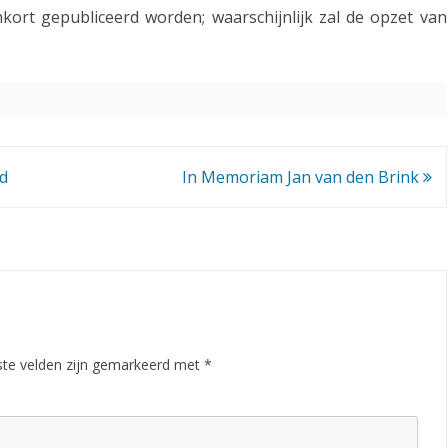
ort gepubliceerd worden; waarschijnlijk zal de opzet van
s
p
e
e
l
d
In Memoriam Jan van den Brink
s
c
h
e
m
ste velden zijn gemarkeerd met
*
a
2
0