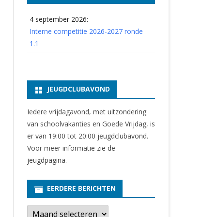
4 september 2026:
Interne competitie 2026-2027 ronde
1.1
JEUGDCLUBAVOND
Iedere vrijdagavond, met uitzondering
van schoolvakanties en Goede Vrijdag, is
er van 19:00 tot 20:00 jeugdclubavond.
Voor meer informatie zie
de
jeugdpagina
.
EERDERE BERICHTEN
E
e