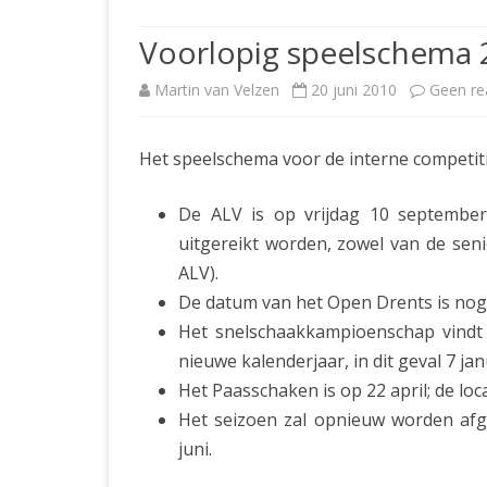
JUBILEUMBIJEENKOMST
KNSB-COMP
Voorlopig speelschema
JUBILEUMVIERKAMPEN
UITSLAGEN
NOSBO-CO
Martin van Velzen
20 juni 2010
Geen re
INTERNE C
Het speelschema voor de interne competiti
De ALV is op vrijdag 10 september
uitgereikt worden, zowel van de seni
ALV).
De datum van het Open Drents is nog n
Het snelschaakkampioenschap vindt 
nieuwe kalenderjaar, in dit geval 7 jan
Het Paasschaken is op 22 april; de loc
Het seizoen zal opnieuw worden afg
juni.