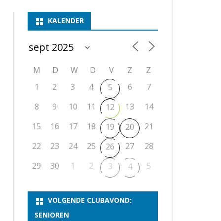
ASSEN 1
BSSK ASSEN
DEELNEMERSLIJST 2026
2026
B
KALENDER
ASSEN 2
ASSEN I
OPEN DRENTSE TOERNOOIEN
UITSLAGEN 2025
WEEKENDTOERNOOI
G
ASSEN 3
ASSEN II
KNSB-COMPETITIE
VERSLAG 2024
JEUGDTOERNOOI
E
NOSBO-BEKER
NOSBO-COMPETITIE
OPEN
P
M
D
W
D
V
Z
Z
UITSLAGEN 2024
RAPIDTOERNOOI
1
2
3
4
6
7
5
KNSB-JEUGDCOMPETITIE
T/M 1900
UITSLAGEN 2023
8
9
10
11
13
14
12
T/M 1700
15
16
17
18
21
19
20
ERS VAN SCHAAKCLUB
22
23
24
25
27
28
26
29
30
1
2
5
3
4
VOLGENDE CLUBAVOND:
SENIOREN