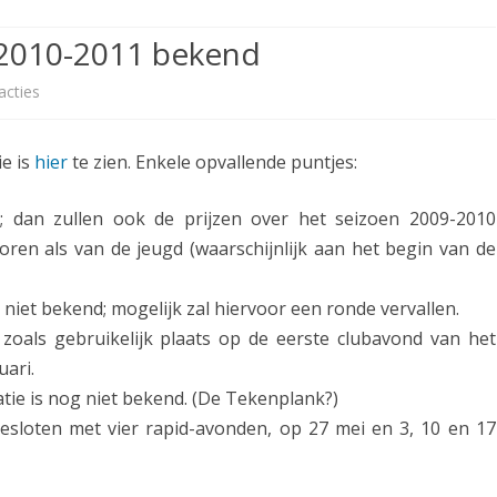
ETITIE
2025-2026
30-MINUTEN-COMPETITIE 2025-
KNSB-COMPETITIE
SNELSCHAAKKAMPIOENSCHAP
 2010-2011 bekend
2026
MPETITIE
2025-2026
2025-2026
NOSBO-COMPETITIE
NOTABENE-COMPETITIE 2025-
acties
o
OMPETITIES
2025-2026
RAPIDKAMPIOENSCHAP 2025-
HISTORIE
2026
p
2026
e is
hier
te zien. Enkele opvallende puntjes:
SNELSCHAAKKAMPIOENSCHAP
V
SPEELSCHEMA
JEUGD 2025-2026
o
; dan zullen ook de prijzen over het seizoen 2009-2010
KNSB-RATINGLIJST
SPEELSCHEMA JEUGD
oren als van de jeugd (waarschijnlijk aan het begin van de
o
ERELIJST SENIOREN
KNSB-JEUGDRATINGLIJST
r
iet bekend; mogelijk zal hiervoor een ronde vervallen.
l
NEDERLANDSE
DEELNEM
zoals gebruikelijk plaats op de eerste clubavond van het
JEUGDKAMPIOENSCHAPPEN
ASSEN
o
uari.
atie is nog niet bekend. (De Tekenplank?)
ERELIJST JEUGD
p
esloten met vier rapid-avonden, op 27 mei en 3, 10 en 17
i
g