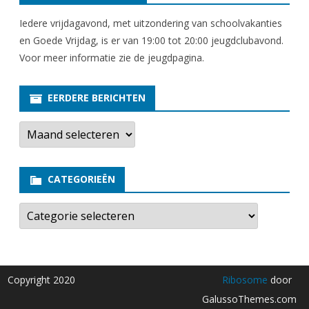
Iedere vrijdagavond, met uitzondering van schoolvakanties
en Goede Vrijdag, is er van 19:00 tot 20:00 jeugdclubavond.
Voor meer informatie zie
de jeugdpagina
.
EERDERE BERICHTEN
E
e
r
d
e
CATEGORIEËN
r
e
b
C
e
a
r
t
i
e
c
g
h
o
t
r
Copyright 2020
Ribosome
door
e
i
n
e
GalussoThemes.com
ë