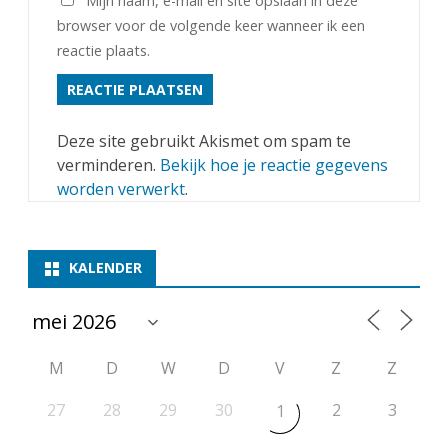
Mijn naam, e-mail en site opslaan in deze
browser voor de volgende keer wanneer ik een
reactie plaats.
Deze site gebruikt Akismet om spam te
verminderen.
Bekijk hoe je reactie gegevens
worden verwerkt
.
KALENDER
M
D
W
D
V
Z
Z
27
28
29
30
2
3
1