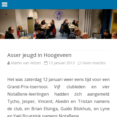
Ga
direct
naar
de
Asser jeugd in Hoogeveen
inhoud
Martin van Velzen
13 januari 2013
Geen reacties
o
p
Het was zaterdag 12 januari weer eens tijd voor een
A
Grand-Prix-toernooi. Vijf clubleden en vier
s
NotaBene-leerlingen hadden zich aangemeld:
s
Tycho, Jesper, Vincent, Abedin en Tristan namens
de club, en Brian Elsinga, Guido Blokhuis, en Lyne
e
en Yaël Bruggink namens NotaBene.