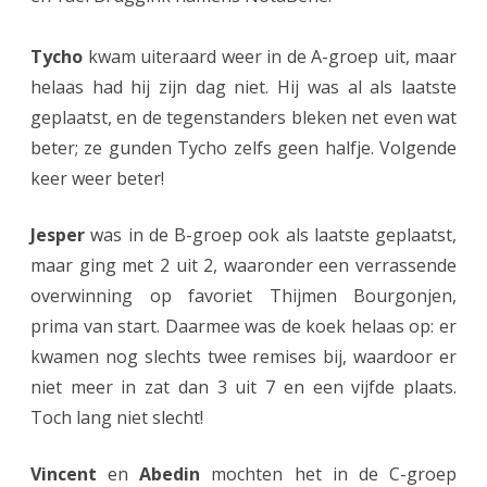
r
j
Tycho
kwam uiteraard weer in de A-groep uit, maar
e
helaas had hij zijn dag niet. Hij was al als laatste
geplaatst, en de tegenstanders bleken net even wat
u
beter; ze gunden Tycho zelfs geen halfje. Volgende
g
keer weer beter!
d
i
Jesper
was in de B-groep ook als laatste geplaatst,
maar ging met 2 uit 2, waaronder een verrassende
n
overwinning op favoriet Thijmen Bourgonjen,
H
prima van start. Daarmee was de koek helaas op: er
o
kwamen nog slechts twee remises bij, waardoor er
o
niet meer in zat dan 3 uit 7 en een vijfde plaats.
Toch lang niet slecht!
g
e
Vincent
en
Abedin
mochten het in de C-groep