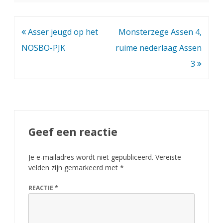
Bericht
Asser jeugd op het
Monsterzege Assen 4,
navigatie
NOSBO-PJK
ruime nederlaag Assen
3
Geef een reactie
Je e-mailadres wordt niet gepubliceerd.
Vereiste
velden zijn gemarkeerd met
*
REACTIE
*