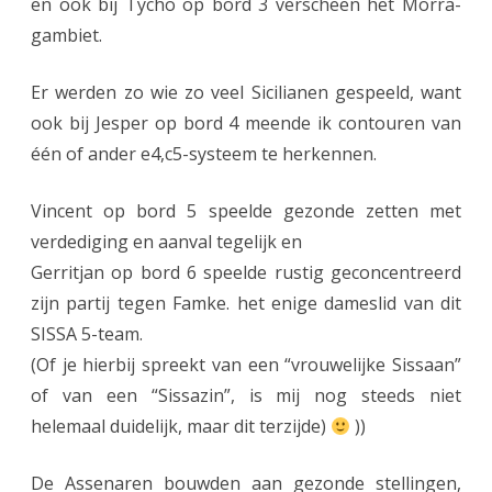
en ook bij Tycho op bord 3 verscheen het Morra-
A
gambiet.
s
s
Er werden zo wie zo veel Sicilianen gespeeld, want
ook bij Jesper op bord 4 meende ik contouren van
e
één of ander e4,c5-systeem te herkennen.
n
3
Vincent op bord 5 speelde gezonde zetten met
t
verdediging en aanval tegelijk en
Gerritjan op bord 6 speelde rustig geconcentreerd
e
zijn partij tegen Famke. het enige dameslid van dit
g
SISSA 5-team.
e
(Of je hierbij spreekt van een “vrouwelijke Sissaan”
n
of van een “Sissazin”, is mij nog steeds niet
helemaal duidelijk, maar dit terzijde)
))
S
I
De Assenaren bouwden aan gezonde stellingen,