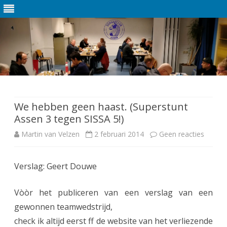
Ga
direct
naar
de
We hebben geen haast. (Superstunt
inhoud
Assen 3 tegen SISSA 5!)
Martin van Velzen
2 februari 2014
Geen reacties
o
p
Verslag: Geert Douwe
W
e
Vòòr het publiceren van een verslag van een
h
gewonnen teamwedstrijd,
check ik altijd eerst ff de website van het verliezende
e