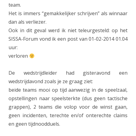
team.
b
Het is immers “gemakkelijker schrijven” als winnaar
b
dan als verliezer.
e
Ook in dit geval werd ik niet teleurgesteld: op het
SISSA-Forum vond ik een post van 01-02-2014 01.04
n
uur:
g
verloren
e
e
De wedstrijdleider had gisteravond een
wedstrijdavond zoals je ze graag ziet:
n
beide teams mooi op tijd aanwezig in de speelzaal,
h
opstellingen naar speelsterkte (dus geen tactische
a
grappen), 2 teams die volop voor de winst gaan,
a
geen incidenten, terechte en/of onterechte claims
en geen tijdnoodduels.
s
t