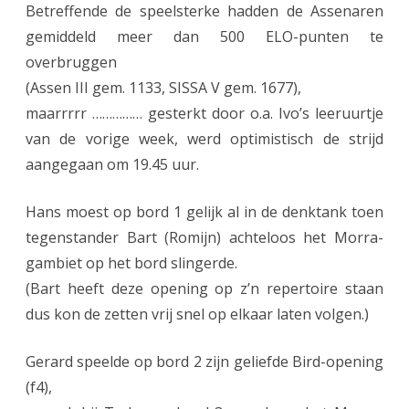
Betreffende de speelsterke hadden de Assenaren
.
gemiddeld meer dan 500 ELO-punten te
overbruggen
(
(Assen III gem. 1133, SISSA V gem. 1677),
S
maarrrrr …………… gesterkt door o.a. Ivo’s leeruurtje
u
van de vorige week, werd optimistisch de strijd
p
aangegaan om 19.45 uur.
e
Hans moest op bord 1 gelijk al in de denktank toen
r
tegenstander Bart (Romijn) achteloos het Morra-
s
gambiet op het bord slingerde.
t
(Bart heeft deze opening op z’n repertoire staan
dus kon de zetten vrij snel op elkaar laten volgen.)
u
n
Gerard speelde op bord 2 zijn geliefde Bird-opening
t
(f4),