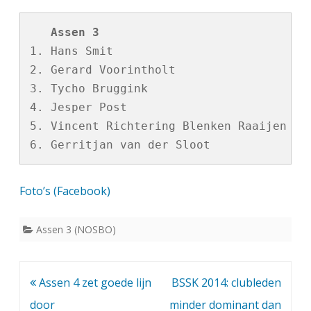
   Assen 3                            11
1. Hans Smit                             
2. Gerard Voorintholt                 158
3. Tycho Bruggink                     138
4. Jesper Post                        854
5. Vincent Richtering Blenken Raaijen 714
Foto’s (Facebook)
Assen 3 (NOSBO)
Bericht
Assen 4 zet goede lijn
BSSK 2014: clubleden
navigatie
door
minder dominant dan