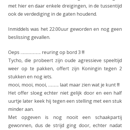
S
met hier en daar enkele dreigingen, in de tussentijd
ook de verdediging in de gaten houdend.
S
A
Inmiddels was het 22.00uur geworden en nog geen
5
beslissing gevallen.
!
Oeps ………………. reuring op bord 3 !!!
)
Tycho, die probeert zijn oude agressieve speeltijd
weer op te pakken, offert zijn Koningin tegen 2
stukken en nog iets.
mooi, mooi, mooi, ………. laat maar zien wat je kunt !!!
Het offer sloeg echter niet gelijk door en een half
uurtje later keek hij tegen een stelling met een stuk
minder aan.
Met opgeven is nog nooit een schaakpartij
gewonnen, dus de strijd ging door, echter nadat