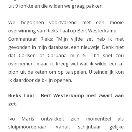
i
uit 9 lonkte en die wilden we graag pakken.
e
s
We begonnen voortvarend met een mooie
overwinning van Rieks Taal op Bert Westerkamp.
t
Commentaar Rieks: “Mijn vijfde zet heb ik niet
e
gevonden in mijn database, een nieuwtje. Denk niet
g
dat Carlsen of Caruana mijn 5. Tb1 snel zou
e
overnemen, maar ik kreeg wel wat ik wilde: een a-
pion uit de keten om op te spelen. Uiteindelijk kon
n
ik daardoor de b-lijn openen.
G
r
Rieks Taal – Bert Westerkamp met zwart aan
zet.
o
n
Ivo Maris ontwikkelt zich momenteel als
i
sluipmoordenaar. Vanuit schijnbaar gelijke