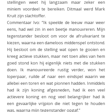
stellingen weet hij langzaam maar zeker een
n
miniem voordeel te bereiken. Ditmaal werd Mark
g
Kruit zijn slachtoffer.
e
Commentaar Ivo: “Ik speelde de leeuw maar weer
r
eens, had wel zin in een beetje manouvreren. Mijn
tegenstander besloot om voor de afruilvariant te
C
kiezen, waarna een dameloos middenspel ontstond.
o
Hij besloot om de stelling wat open te gooien en
m
kreeg actieve stukken, maar net toen alles van hem
goed stond kon hij eigenlijk niets met die stukken
b
doen. Ik manouvreerde rustig verder, won het
i
loperpaar, ruilde af naar een eindspel waarin we
n
allebei een toren en wat pionnen hadden. Inmiddels
had ik zijn koning afgesneden, had ik een veel
a
actievere koning en nog veel belangrijker had ik
t
een gevaarlijke vrijpion die niet tegen te houden
i
was, waarna mijn tegenstander opgaf.”