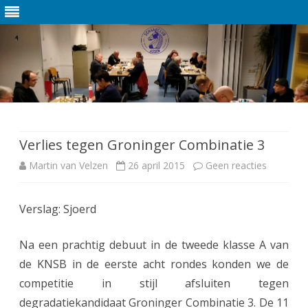
Ga
direct
naar
de
Verlies tegen Groninger Combinatie 3
inhoud
Martin van Velzen
26 april 2015
Geen reacties
o
p
Verslag: Sjoerd
V
e
Na een prachtig debuut in de tweede klasse A van
r
de KNSB in de eerste acht rondes konden we de
competitie in stijl afsluiten tegen
l
degradatiekandidaat Groninger Combinatie 3. De 11