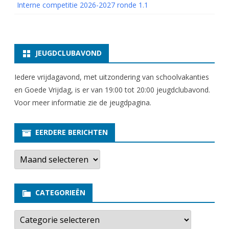
Interne competitie 2026-2027 ronde 1.1
JEUGDCLUBAVOND
Iedere vrijdagavond, met uitzondering van schoolvakanties
en Goede Vrijdag, is er van 19:00 tot 20:00 jeugdclubavond.
Voor meer informatie zie
de jeugdpagina
.
EERDERE BERICHTEN
E
e
r
d
e
CATEGORIEËN
r
e
b
C
e
a
r