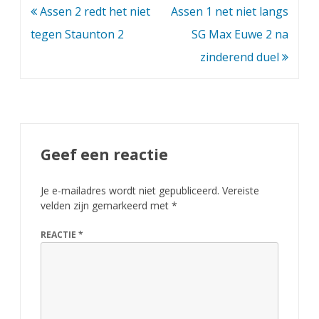
Bericht
Assen 2 redt het niet
Assen 1 net niet langs
navigatie
tegen Staunton 2
SG Max Euwe 2 na
zinderend duel
Geef een reactie
Je e-mailadres wordt niet gepubliceerd.
Vereiste
velden zijn gemarkeerd met
*
REACTIE
*