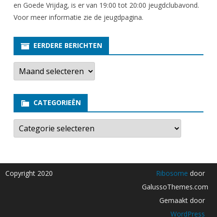
en Goede Vrijdag, is er van 19:00 tot 20:00 jeugdclubavond.
Voor meer informatie zie
de jeugdpagina
.
EERDERE BERICHTEN
E
e
r
d
e
CATEGORIEËN
r
e
b
C
e
a
r
t
i
e
c
g
h
o
t
r
Copyright 2020
Ribosome
door
e
i
n
e
GalussoThemes.com
ë
n
Gemaakt door
WordPress