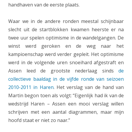
handhaven van de eerste plaats.
n
1
Waar we in de andere ronden meestal schijnbaar
w
slecht uit de startblokken kwamen heerste er na
twee uur spelen optimisme in de wandelgangen. De
e
winst werd geroken en de weg naar het
e
kampioenschap werd verder gepleit. Het optimisme
r
werd in de volgende uren snoeihard afgestraft en
m
Assen leed de grootste nederlaag sinds
de
collectieve baaldag in de vijfde ronde van seizoen
e
2010-2011 in Haren
. Het verslag van de hand van
t
Martin begon toen als volgt: “Eigenlijk had ik van de
b
wedstrijd Haren – Assen een mooi verslag willen
e
schrijven met een aantal diagrammen, maar mijn
hoofd staat er niet zo naar.”
i
d