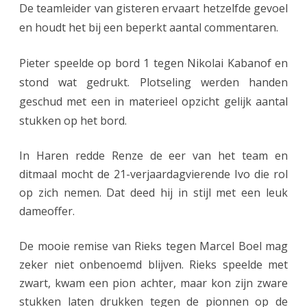
De teamleider van gisteren ervaart hetzelfde gevoel
e
en houdt het bij een beperkt aantal commentaren.
b
Pieter speelde op bord 1 tegen Nikolai Kabanof en
e
stond wat gedrukt. Plotseling werden handen
n
geschud met een in materieel opzicht gelijk aantal
e
stukken op het bord.
n
In Haren redde Renze de eer van het team en
o
ditmaal mocht de 21-verjaardagvierende Ivo die rol
p
op zich nemen. Dat deed hij in stijl met een leuk
dameoffer.
d
e
De mooie remise van Rieks tegen Marcel Boel mag
g
zeker niet onbenoemd blijven. Rieks speelde met
zwart, kwam een pion achter, maar kon zijn zware
r
stukken laten drukken tegen de pionnen op de