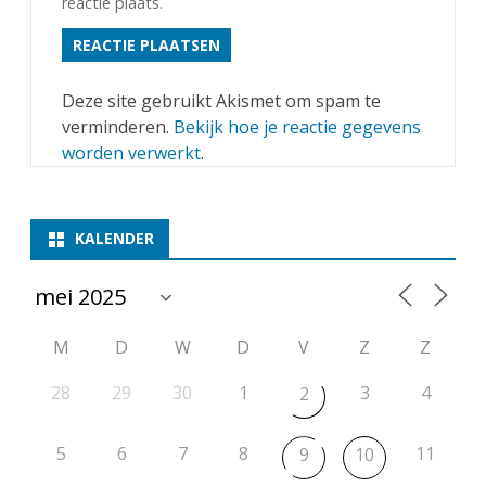
reactie plaats.
Deze site gebruikt Akismet om spam te
verminderen.
Bekijk hoe je reactie gegevens
worden verwerkt
.
KALENDER
M
D
W
D
V
Z
Z
28
29
30
1
3
4
2
5
6
7
8
11
9
10