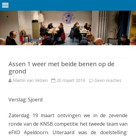
Ga
direct
naar
de
Assen 1 weer met beide benen op de
inhoud
grond
Martin van Velzen
20 maart 2016
Geen reacties
o
p
Verslag: Sjoerd
A
s
Zaterdag 19 maart ontvingen we in de zevende
s
ronde van de KNSB competitie het tweede team van
eFXO Apeldoorn. Uiteraard was de doelstelling:
e