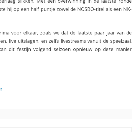
erlaag slikken. Met een overwinning in de laatste ronde
e
te hij op een half puntje zowel de NOSBO-titel als een NK-
l
e
ima voor elkaar, zoals we dat de laatste paar jaar van de
n
, live uitslagen, en zelfs livestreams vanuit de speelzaal.
N
kan dit festijn volgend seizoen opnieuw op deze manier
K
-
p
n
l
a
a
t
s