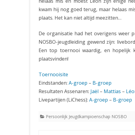
helaas mis en moest Léon zijn enige ned
kwam hij nog goed terug, maar helaas mis
plaats. Het kan niet altijd meezitten…
De organisatie had het overigens weer pr
NOSBO-jeugdleiding gewend zijn: liveborden
Een top toernooi waardig, en hopelijk 
plaatsvinden!
Toernooisite
Eindstanden:
A-groep
–
B-groep
Resultaten Assenaren:
Jaël
–
Mattias
–
Léo
Livepartijen (LiChess):
A-groep
–
B-groep
Persoonlijk Jeugdkampioenschap NOSBO