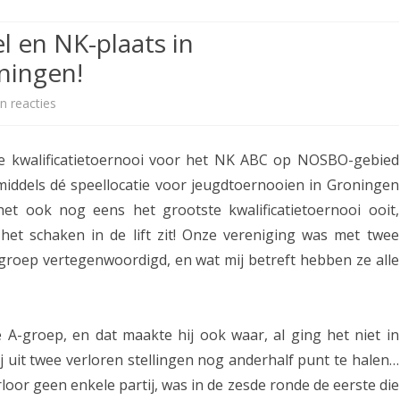
ETITIE
2025-2026
30-MINUTEN-COMPETITIE 2025-
KNSB-COMPETITIE
SNELSCHAAKKAMPIOENSCHAP
l en NK-plaats in
2026
MPETITIE
2025-2026
2025-2026
NOSBO-COMPETITIE
ningen!
NOTABENE-COMPETITIE 2025-
OMPETITIES
2025-2026
RAPIDKAMPIOENSCHAP 2025-
HISTORIE
2026
n reacties
o
2026
SNELSCHAAKKAMPIOENSCHAP
p
SPEELSCHEMA
JEUGD 2025-2026
te kwalificatietoernooi voor het NK ABC op NOSBO-gebied
J
KNSB-RATINGLIJST
middels dé speellocatie voor jeugdtoernooien in Groningen
SPEELSCHEMA JEUGD
a
t ook nog eens het grootste kwalificatietoernooi ooit,
ERELIJST SENIOREN
KNSB-JEUGDRATINGLIJST
ë
het schaken in de lift zit! Onze vereniging was met twee
groep vertegenwoordigd, en wat mij betreft hebben ze alle
l
NEDERLANDSE
DEELNEM
JEUGDKAMPIOENSCHAPPEN
ASSEN
v
ERELIJST JEUGD
e
 A-groep, en dat maakte hij ook waar, al ging het niet in
r
hij uit twee verloren stellingen nog anderhalf punt te halen…
rloor geen enkele partij, was in de zesde ronde de eerste die
o