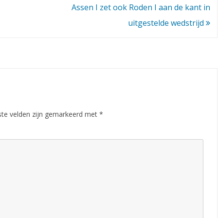
Assen I zet ook Roden I aan de kant in
i
uitgestelde wedstrijd
n
k
w
a
l
ste velden zijn gemarkeerd met
*
i
f
i
c
a
t