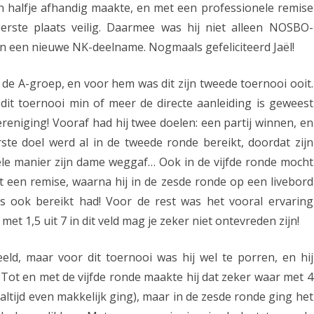
 halfje afhandig maakte, en met een professionele remise
v
eerste plaats veilig. Daarmee was hij niet alleen NOSBO-
e
n een nieuwe NK-deelname. Nogmaals gefeliciteerd Jaël!
r
de A-groep, en voor hem was dit zijn tweede toernooi ooit.
t
dit toernooi min of meer de directe aanleiding is geweest
N
reniging! Vooraf had hij twee doelen: een partij winnen, en
O
ste doel werd al in de tweede ronde bereikt, doordat zijn
S
le manier zijn dame weggaf… Ook in de vijfde ronde mocht
t een remise, waarna hij in de zesde ronde op een livebord
B
s ook bereikt had! Voor de rest was het vooral ervaring
O
t 1,5 uit 7 in dit veld mag je zeker niet ontevreden zijn!
-
eeld, maar voor dit toernooi was hij wel te porren, en hij
t
 Tot en met de vijfde ronde maakte hij dat zeker waar met 4
i
 altijd even makkelijk ging), maar in de zesde ronde ging het
t