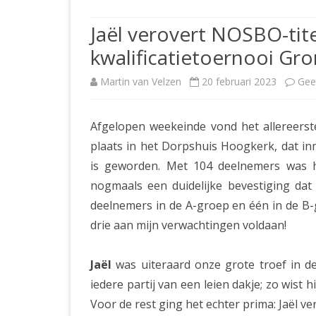
JUBILEUMBIJEENKOMST
KNSB-COMP
Jaël verovert NOSBO-tite
JUBILEUMVIERKAMPEN
UITSLAGEN
NOSBO-CO
kwalificatietoernooi Gro
INTERNE C
Martin van Velzen
20 februari 2023
Gee
Afgelopen weekeinde vond het allereers
plaats in het Dorpshuis Hoogkerk, dat in
is geworden. Met 104 deelnemers was he
nogmaals een duidelijke bevestiging dat 
deelnemers in de A-groep en één in de B-
drie aan mijn verwachtingen voldaan!
Jaël
was uiteraard onze grote troef in de
iedere partij van een leien dakje; zo wist 
Voor de rest ging het echter prima: Jaël ve