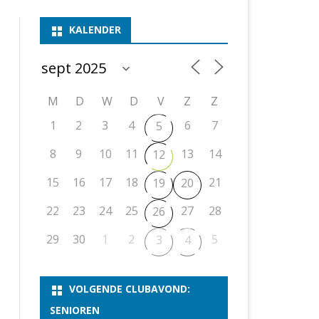
ASSEN 1
BSSK ASSEN
DEELNEMERSLIJST 2026
2026
B
KALENDER
ASSEN 2
ASSEN I
OPEN DRENTSE TOERNOOIEN
UITSLAGEN 2025
WEEKENDTOERNOOI
G
ASSEN 3
ASSEN II
KNSB-COMPETITIE
VERSLAG 2024
JEUGDTOERNOOI
E
NOSBO-BEKER
NOSBO-COMPETITIE
OPEN
P
M
D
W
D
V
Z
Z
UITSLAGEN 2024
RAPIDTOERNOOI
1
2
3
4
6
7
5
KNSB-JEUGDCOMPETITIE
T/M 1900
UITSLAGEN 2023
8
9
10
11
13
14
12
T/M 1700
15
16
17
18
21
19
20
ERS VAN SCHAAKCLUB
22
23
24
25
27
28
26
29
30
1
2
5
3
4
VOLGENDE CLUBAVOND:
SENIOREN