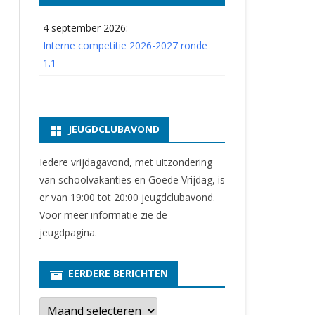
4 september 2026:
Interne competitie 2026-2027 ronde
1.1
JEUGDCLUBAVOND
Iedere vrijdagavond, met uitzondering
van schoolvakanties en Goede Vrijdag, is
er van 19:00 tot 20:00 jeugdclubavond.
Voor meer informatie zie
de
jeugdpagina
.
EERDERE BERICHTEN
E
e