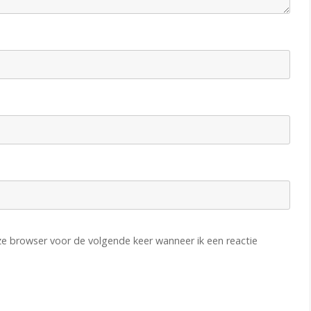
i
e
t
o
e
r
n
o
o
i
eze browser voor de volgende keer wanneer ik een reactie
G
r
o