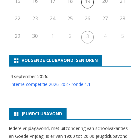
15
16
17
18
20
21
19
22
23
24
25
26
27
28
29
30
1
2
4
5
3
VOLGENDE CLUBAVOND: SENIOREN
4 september 2026:
Interne competitie 2026-2027 ronde 1.1
JEUGDCLUBAVOND
Iedere vrijdagavond, met uitzondering van schoolvakanties
en Goede Vrijdag, is er van 19:00 tot 20:00 jeugdclubavond.