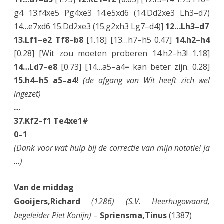
g4 13.f4xe5 Pg4xe3 14.e5xd6 (14.Dd2xe3 Lh3–d7)
14…e7xd6 15.Dd2xe3 (15.g2xh3 Lg7–d4)]
12…Lh3–d7
13.Lf1–e2 Tf8–b8
[1.18] [13…h7–h5 0.47]
14.h2–h4
[0.28] [Wit zou moeten proberen 14.h2–h3! 1.18]
14…Ld7–e8
[0.73] [14…a5–a4= kan beter zijn. 0.28]
15.h4–h5 a5–a4!
(de afgang van Wit heeft zich wel
ingezet)
…
37.Kf2–f1 Te4xe1#
0–1
(Dank voor wat hulp bij de correctie van mijn notatie! Ja
…)
Van de middag
Gooijers,Richard
(1286) (S.V. Heerhugowaard,
begeleider Piet Konijn)
–
Spriensma,Tinus
(1387)