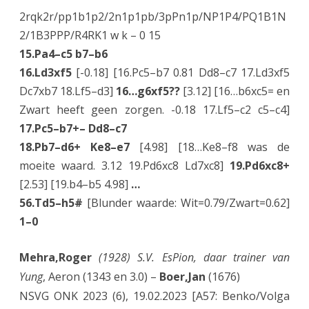
2rqk2r/pp1b1p2/2n1p1pb/3pPn1p/NP1P4/PQ1B1N
2/1B3PPP/R4RK1 w k – 0 15
15.Pa4–c5 b7–b6
16.Ld3xf5
[-0.18] [16.Pc5–b7 0.81 Dd8–c7 17.Ld3xf5
Dc7xb7 18.Lf5–d3]
16…g6xf5??
[3.12] [16…b6xc5= en
Zwart heeft geen zorgen. -0.18 17.Lf5–c2 c5–c4]
17.Pc5–b7+– Dd8–c7
18.Pb7–d6+ Ke8–e7
[4.98] [18…Ke8–f8 was de
moeite waard. 3.12 19.Pd6xc8 Ld7xc8]
19.Pd6xc8+
[2.53] [19.b4–b5 4.98]
…
56.Td5–h5#
[Blunder waarde: Wit=0.79/Zwart=0.62]
1–0
Mehra,Roger
(1928) S.V. EsPion, daar trainer van
Yung
, Aeron (1343 en 3.0) –
Boer,Jan
(1676)
NSVG ONK 2023 (6), 19.02.2023 [A57: Benko/Volga