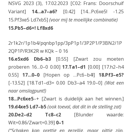
NSVG 2023 (3), 17.02.2023 [C02: Frans: Doorschuif
Variant]
14…a7–a6?
[0.42] [14…Pc6xe5! -1.25
15.Pf3xe5 Ld7xb5]
(voor mij te moeilijke combinatie)
15.Pb5–d6+! Lf8xd6
2r1k2r/1p1b4/pqnbp1pp/3pP1p1/3P2P1/P3BN2/1P
2QP1P/R3K2R w KQk – 0 16
16.e5xd6 Db6–b3
[0.55] [Zwart zou moeten
proberen 16…0–0 0.00]
17.Ta1–d1
[0.00] [17.h2–h4
0.55]
17…0–0
[Hopen op …Pc6–b4!]
18.Pf3–e5?
[-13.52] [18.Td1–d3= 0.00 Db3–a4 19.0–0]
(Wat een
naar omslagpunt!)
18…Pc6xe5
–+ [Zwart is duidelijk aan het winnen.]
19.d4xe5 Ld7–b5
(ook toeval, dat dit in de stelling zat)
20.De2–d2 Tc8–c2
[Blunder waarde:
Wit=0.86/Zwart=0.39]
0–1
(“Schaken kan prettig en gezellig, maar pittig zijn.