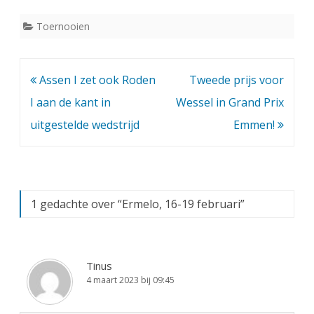
Toernooien
Bericht
Assen I zet ook Roden
Tweede prijs voor
navigatie
I aan de kant in
Wessel in Grand Prix
uitgestelde wedstrijd
Emmen!
1 gedachte over “
Ermelo, 16-19 februari
”
Tinus
4 maart 2023 bij 09:45