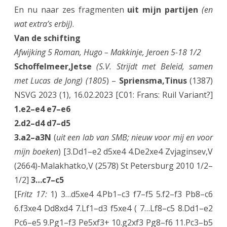
En nu naar zes fragmenten
uit mijn partijen
(en
wat extra’s erbij)
.
Van de schifting
Afwijking 5 Roman, Hugo – Makkinje, Jeroen 5-18 1/2
Schoffelmeer,Jetse
(S.V. Strijdt met Beleid, samen
met Lucas de Jong) (1805
) –
Spriensma,Tinus
(1387)
NSVG 2023 (1), 16.02.2023 [C01: Frans: Ruil Variant?]
1.e2–e4 e7–e6
2.d2–d4 d7–d5
3.a2–a3N
(
uit een lab van SMB; nieuw voor mij en voor
mijn boeken
) [3.Dd1–e2 d5xe4 4.De2xe4 Zvjaginsev,V
(2664)-Malakhatko,V (2578) St Petersburg 2010 1/2–
1/2]
3…c7–c5
[F
ritz 17:
1) 3…d5xe4 4.Pb1–c3 f7–f5 5.f2–f3 Pb8–c6
6.f3xe4 Dd8xd4 7.Lf1–d3 f5xe4 ( 7…Lf8–c5 8.Dd1–e2
Pc6–e5 9.Pg1–f3 Pe5xf3+ 10.g2xf3 Pg8–f6 11.Pc3–b5