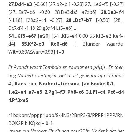
27.Dd4–e3
[-0.60] [27.b2–b4 -0.28] 27…Le6–f5 [-0.27]
[27…Dc7–b6 -0.60 28.De3xb6 a7xb6]
28.De3–f4
[-1.18] [28.c2–c4 -0.27]
28…Dc7–b7
[-0.50] [28…
Dc7xf4 -1.18 29.g3xf4 Lf5–e6]
…
54…Kf5–e6?
[#20] [54…Kf5–e4 0.00 55.Kf2–e2 Ke4–
d4]
55.Kf2–e3 Ke6–d6
[ Blunder waarde:
Wit=0.69/Zwart=0.93]
1–0
(’s Avonds was ’t Tombola en zowaar een prijsje. En toen
nog Norbert overtuigen. Het moet gebeurd zijn in ronde
4:)
Raestrup, Norbert-Tiersma, Jan Bouke 0-1.
1.e2–e4 e7–e5 2.Pg1–f3 Pb8–c6 3.Lf1–c4 Pc6–d4
4.Pf3xe5
r1bqkbnr/pppp1ppp/8/4N3/2BnP3/8/PPPP1PPP/RN
BQK2R b KQkq – 0 4
Vraag van Norbert: “Is dit nog goed?” Ik: “Ik denk dat het