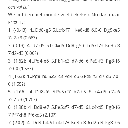
een val is.”
We hebben met moeite veel bekeken. Nu dan maar
Fritz 17:
1. (-0.43): 4…Dd8-g5 5.Lc4xf7+ Ke8-d8 6.0-0 Dg5xe5
7.c2-c3 (0.68?)
2. (0.13): 4…d7-d5 5.Lc4xd5 Dd8-g5 6.Ld5xf7+ Ke8-d8
7.d2-d3 (0.00?)
3. (1.62): 4…Pd4-e6 5.Pb1-c3 d7-d6 6.Pe5-f3 Pg8-f6
7.0-0 (1.53?)
4. (1.63): 4…Pg8-h6 5.c2-c3 Pd4-e6 6.Pe5-f3 d7-d6 7.0-
0 (1.55?)
5. (1.66): 4…Dd8-f6 5.Pe5xf7 b7-b5 6.Lc4-d5 c7-c6
7.c2-c3 (1.76?)
6. (1.98): 4…Dd8-e7 5.Pe5xf7 d7-d5 6.Lc4xd5 Pg8-f6
7.Pf7xh8 Pf6xd5 (2.10?)
7. (2.02): 4…Dd8-h4 5.Lc4xf7+ Ke8-d8 6.d2-d3 Pg8-h6