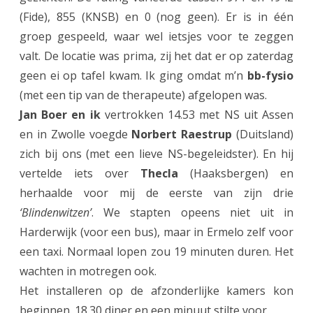
l
(Fide), 855 (KNSB) en 0 (nog geen). Er is in één
o
groep gespeeld, waar wel ietsjes voor te zeggen
,
valt. De locatie was prima, zij het dat er op zaterdag
geen ei op tafel kwam. Ik ging omdat m’n
bb-fysio
1
(met een tip van de therapeute) afgelopen was.
6
Jan Boer en ik
vertrokken 14.53 met NS uit Assen
-
en in Zwolle voegde
Norbert Raestrup
(Duitsland)
1
zich bij ons (met een lieve NS-begeleidster). En hij
vertelde iets over
Thecla
(Haaksbergen) en
9
herhaalde voor mij de eerste van zijn drie
f
‘Blindenwitzen’
. We stapten opeens niet uit in
e
Harderwijk (voor een bus), maar in Ermelo zelf voor
b
een taxi. Normaal lopen zou 19 minuten duren. Het
wachten in motregen ook.
r
Het installeren op de afzonderlijke kamers kon
u
beginnen. 18.30 diner en een minuut stilte voor