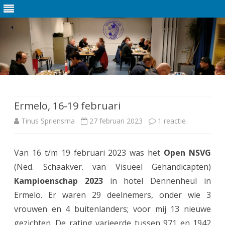
Ga
direct
naar
de
Ermelo, 16-19 februari
inhoud
Tinus Spriensma
27 februari 2023
1 reactie
o
p
Van 16 t/m 19 februari 2023 was het
Open NSVG
E
(Ned. Schaakver. van Visueel Gehandicapten)
r
Kampioenschap 2023
in hotel Dennenheul in
m
Ermelo. Er waren 29 deelnemers, onder wie 3
vrouwen en 4 buitenlanders; voor mij 13 nieuwe
e
gezichten. De rating varieerde tussen 971 en 1942