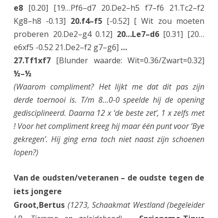
e8
[0.20] [19…Pf6–d7 20.De2–h5 f7–f6 21.Tc2–f2
Kg8–h8 -0.13]
20.f4–f5
[-0.52] [ Wit zou moeten
proberen 20.De2–g4 0.12]
20…Le7–d6
[0.31] [20…
e6xf5 -0.52 21.De2–f2 g7–g6]
…
27.Tf1xf7
[Blunder waarde: Wit=0.36/Zwart=0.32]
½–½
(Waarom compliment? Het lijkt me dat dit pas zijn
derde toernooi is. T/m 8…0-0 speelde hij de opening
gedisciplineerd. Daarna 12 x ‘de beste zet’, 1 x zelfs met
! Voor het compliment kreeg hij maar één punt voor ‘Bye
gekregen’. Hij ging erna toch niet naast zijn schoenen
lopen?)
Van de oudsten/veteranen – de oudste tegen de
iets jongere
Groot,Bertus
(1273, Schaakmat Westland (begeleider