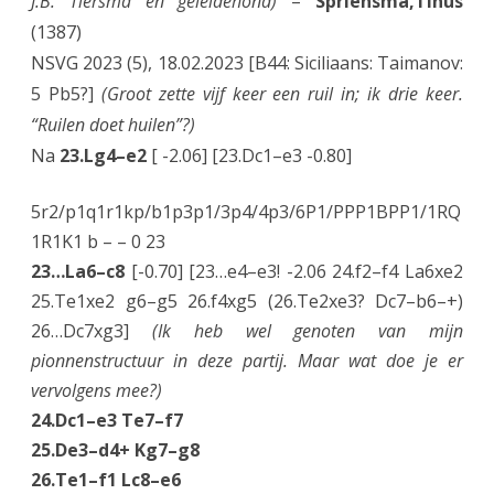
J.B. Tiersma en geleidehond)
–
Spriensma,Tinus
(1387)
NSVG 2023 (5), 18.02.2023 [B44: Siciliaans: Taimanov:
5 Pb5?]
(Groot zette vijf keer een ruil in; ik drie keer.
“Ruilen doet huilen”?)
Na
23.Lg4–e2
[ -2.06] [23.Dc1–e3 -0.80]
5r2/p1q1r1kp/b1p3p1/3p4/4p3/6P1/PPP1BPP1/1RQ
1R1K1 b – – 0 23
23…La6–c8
[-0.70] [23…e4–e3! -2.06 24.f2–f4 La6xe2
25.Te1xe2 g6–g5 26.f4xg5 (26.Te2xe3? Dc7–b6–+)
26…Dc7xg3]
(Ik heb wel genoten van mijn
pionnenstructuur in deze partij. Maar wat doe je er
vervolgens mee?)
24.Dc1–e3 Te7–f7
25.De3–d4+ Kg7–g8
26.Te1–f1 Lc8–e6