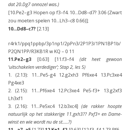
dat 20.Dg7 onnozel was.)
[10.Pe2–g3 Hopen op f3–f4. 10…Dd8–d7? 3.06 (Zwart
zou moeten spelen 10…Lh3–c8 0.66)];
10…Dd8–c7?
[2.13]
r4rk1/ppq1ppbp/3p1np1/2pPn3/2P1P3/1PN1BP1b/
P2QN1PP/R3KB1R w KQ – 0 11
11.Pe2–g3
[0.63] [11.f3–f4
(dit heet gewoon
‘uitschakelen verdediger’; Stap 2, les 5)
1. (2.13): 11…Pe5-g4 12.g2xh3 Pf6xe4 13.Pc3xe4
Pg4xe3
2. (2.15): 11…Pf6xe4 12.Pc3xe4 Pe5-f3+ 13.g2xf3
Lh3xf1
3. (2.16): 11…Pe5xc4 12.b3xc4]
(de rakker hoopte
natuurlijk op het stakkerige 11.gxh3?? Pxf3+ en Dame-
winst en wie wordt nu de st…..?)
11…a7–a5
[1.73]
12.Ke1–f2
[0.63] [12.f3–f4 1.73 Pf6–