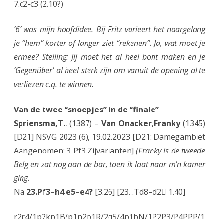
7.c2-c3 (2.10?)
‘6’ was mijn hoofdidee. Bij Fritz varieert het naargelang
je “hem” korter of langer ziet “rekenen”. Ja, wat moet je
ermee? Stelling: Jij moet het al heel bont maken en je
‘Gegenüber’ al heel sterk zijn om vanuit de opening al te
verliezen c.q. te winnen.
Van de twee “snoepjes” in de “finale”
Spriensma,T..
(1387) –
Van Onacker,Franky
(1345)
[D21] NSVG 2023 (6), 19.02.2023 [D21: Damegambiet
Aangenomen: 3 Pf3 Zijvarianten]
(Franky is de tweede
Belg en zat nog aan de bar, toen ik laat naar m’n kamer
ging.
Na
23.Pf3–h4 e5–e4?
[3.26] [23…Td8–d2 1.40]
r2r4/1p2kp1B/p1n2p1R/2q5/4p1bN/1P2P3/P4PPP/1