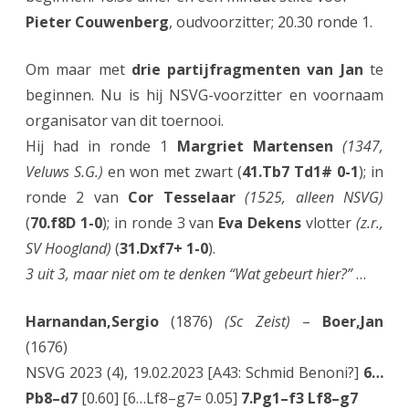
a
Pieter Couwenberg
, oudvoorzitter; 20.30 ronde 1.
r
Om maar met
drie partijfragmenten van Jan
te
i
beginnen. Nu is hij NSVG-voorzitter en voornaam
organisator van dit toernooi.
Hij had in ronde 1
Margriet Martensen
(1347,
Veluws S.G.)
en won met zwart (
41.Tb7 Td1# 0-1
); in
ronde 2 van
Cor Tesselaar
(1525, alleen NSVG)
(
70.f8D 1-0
); in ronde 3 van
Eva Dekens
vlotter
(z.r.,
SV Hoogland)
(
31.Dxf7+ 1-0
).
3 uit 3, maar niet om te denken “Wat gebeurt hier?”
…
Harnandan,Sergio
(1876)
(Sc Zeist)
–
Boer,Jan
(1676)
NSVG 2023 (4), 19.02.2023 [A43: Schmid Benoni?]
6…
Pb8–d7
[0.60] [6…Lf8–g7= 0.05]
7.Pg1–f3 Lf8–g7