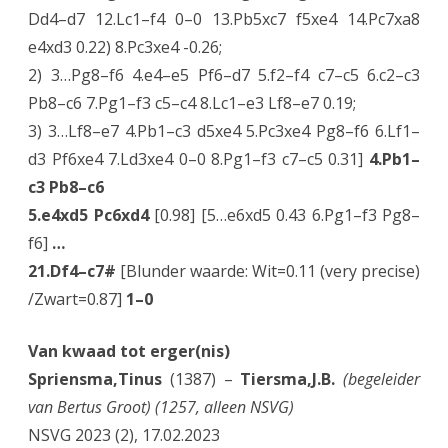
Dd4–d7 12.Lc1–f4 0–0 13.Pb5xc7 f5xe4 14.Pc7xa8
e4xd3 0.22) 8.Pc3xe4 -0.26;
2) 3…Pg8–f6 4.e4–e5 Pf6–d7 5.f2–f4 c7–c5 6.c2–c3
Pb8–c6 7.Pg1–f3 c5–c4 8.Lc1–e3 Lf8–e7 0.19;
3) 3…Lf8–e7 4.Pb1–c3 d5xe4 5.Pc3xe4 Pg8–f6 6.Lf1–
d3 Pf6xe4 7.Ld3xe4 0–0 8.Pg1–f3 c7–c5 0.31]
4.Pb1–
c3 Pb8–c6
5.e4xd5 Pc6xd4
[0.98] [5…e6xd5 0.43 6.Pg1–f3 Pg8–
f6]
…
21.Df4–c7#
[Blunder waarde: Wit=0.11 (very precise)
/Zwart=0.87]
1–0
Van kwaad tot erger(nis)
Spriensma,Tinus
(1387) –
Tiersma,J.B.
(begeleider
van Bertus Groot) (1257, alleen NSVG)
NSVG 2023 (2), 17.02.2023