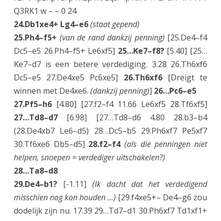
Q3RK1 w – – 0 24
24.Db1xe4+ Lg4–e6
(staat gepend)
25.Ph4–f5+
(van de rand dankzij penning)
[25.De4–f4
Dc5–e5 26.Ph4–f5+ Le6xf5]
25…Ke7–f8?
[5.40] [25…
Ke7–d7 is een betere verdediging. 3.28 26.Th6xf6
Dc5–e5 27.De4xe5 Pc6xe5]
26.Th6xf6
[Dreigt te
winnen met De4xe6.
(dankzij penning)
]
26…Pc6–e5
27.Pf5–h6
[4.80] [27.f2–f4 11.66 Le6xf5 28.Tf6xf5]
27…Td8–d7
[6.98] [27…Td8–d6 4.80 28.b3–b4
(28.De4xb7 Le6–d5) 28…Dc5–b5 29.Ph6xf7 Pe5xf7
30.Tf6xe6 Db5–d5]
28.f2–f4
(als die penningen niet
helpen, snoepen = verdediger uitschakelen?)
28…Ta8–d8
29.De4–b1?
[-1.11]
(Ik dacht dat het verdedigend
misschien nog kon houden …)
[29.f4xe5+– De4–g6 zou
dodelijk zijn nu. 17.39 29…Td7–d1 30.Ph6xf7 Td1xf1+