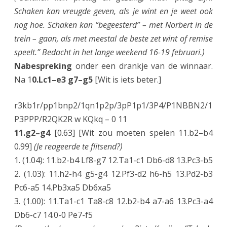
Schaken kan vreugde geven, als je wint en je weet ook
nog hoe. Schaken kan “begeesterd” – met Norbert in de
trein – gaan, als met meestal de beste zet wint of remise
speelt.” Bedacht in het lange weekend 16-19 februari.)
Nabespreking
onder een drankje van de winnaar.
Na 1
0.Lc1–e3 g7–g5
[Wit is iets beter.]
r3kb1r/pp1bnp2/1qn1p2p/3pP1p1/3P4/P1NBBN2/1
P3PPP/R2QK2R w KQkq – 0 11
11.g2–g4
[0.63] [Wit zou moeten spelen 11.b2–b4
0.99]
(Je reageerde te flitsend?)
1. (1.04): 11.b2-b4 Lf8-g7 12.Ta1-c1 Db6-d8 13.Pc3-b5
2. (1.03): 11.h2-h4 g5-g4 12.Pf3-d2 h6-h5 13.Pd2-b3
Pc6-a5 14.Pb3xa5 Db6xa5
3. (1.00): 11.Ta1-c1 Ta8-c8 12.b2-b4 a7-a6 13.Pc3-a4
Db6-c7 14.0-0 Pe7-f5