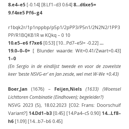
8.e4–e5
[-0.14] [8.Lf1–d3 0.64]
8…d6xe5=
9.f4xe5 Pf6–g4
r1bqk2r/1p1nppbp/p5p1/2pPP3/P5n1/2N2N2/1PP3
PP/R1BQKB1R w KQkq – 0 10
10.e5–e6 f7xe6
[0.53] [10…Pd7–e5!= -0.22]
…
19.0–0–0+
[ Blunder waarde: Wit=0.41/Zwart=0.43]
1–0
(En Sergio in de eindlijst tweede en voor de zoveelste
keer ‘beste NSVG-er’ en Jan zesde, wel met W-We +0.43)
Boer,Jan
(1676) –
Feijen,Niels
(1633) (Woensel
Lichttoren Combinatie (Eindhoven); begeleider?)
NSVG 2023 (5), 18.02.2023 [C02: Frans: Doorschuif
Variant?]
14.Dd1–b3
[0.45] [14.Pa4–c5 0.90]
14…Lf8–
h6
[1.09] [14…b7–b6 0.45]