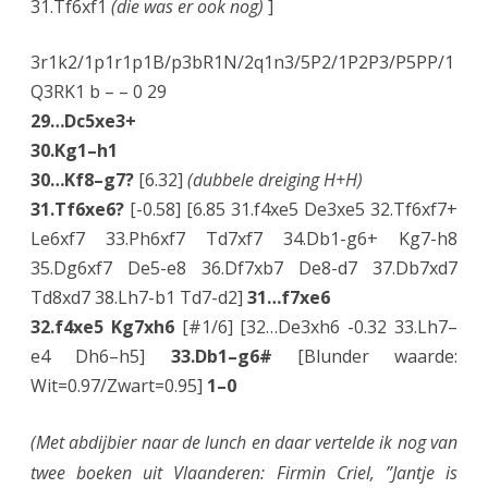
31.Tf6xf1
(die was er ook nog)
]
3r1k2/1p1r1p1B/p3bR1N/2q1n3/5P2/1P2P3/P5PP/1
Q3RK1 b – – 0 29
29…Dc5xe3+
30.Kg1–h1
30…Kf8–g7?
[6.32]
(dubbele dreiging H+H)
31.Tf6xe6?
[-0.58] [6.85 31.f4xe5 De3xe5 32.Tf6xf7+
Le6xf7 33.Ph6xf7 Td7xf7 34.Db1-g6+ Kg7-h8
35.Dg6xf7 De5-e8 36.Df7xb7 De8-d7 37.Db7xd7
Td8xd7 38.Lh7-b1 Td7-d2]
31…f7xe6
32.f4xe5 Kg7xh6
[#1/6] [32…De3xh6 -0.32 33.Lh7–
e4 Dh6–h5]
33.Db1–g6#
[Blunder waarde:
Wit=0.97/Zwart=0.95]
1–0
(Met abdijbier naar de lunch en daar vertelde ik nog van
twee boeken uit Vlaanderen: Firmin Criel, ”Jantje is