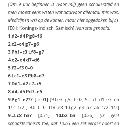
(Om 9 uur beginnen is (voor mij) geen schakerstijd en
men moest eens weten wat daarvoor allemaal mis was.
Medicijnen wel op de kamer, maar niet opgedoken bijv.
)
[E81: Konings-Indisch: Sämisch]
(van stal gehaald)
1.d2–d4 Pg8–f6
2.c2–c4 g7–g6
3.Pb1–c3 Lf8–g7
4.e2–e4 d7–d6
5.f2–f3 0–0
6.Lc1–e3 Pb8–d7
7.Dd1–d2 c7–c5
8.d4–d5 Pd7–e5
9.Pg1–e2??
[-2.01] [9.Le3–g5 -0.02; 9.Ta1–d1 e7–e6
1/2–1/2 ; 9.0–0–0 Tf8–e8 10.g2–g4 a7–a6 1/2–1/2]
9…Lc8–h3?
[0.71]
10.b2–b3
[0.36]
(Ik geef
schaaktechnisch toe, dat 10.b3 een zet eerder hoort en