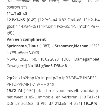
(De methode van de coach, Piet Konijn: “Tel de
aanvallers!”)
11…Ta8–c8
12.Pc3–b5
[0.45] [12.Pc3–a4 0.82 Db6–d8 13.h2–h4
g5xh4 14.Pa4–c5 (14.Pf3xh4 Pc6–a5; 14.Th1xh4 Pe7–
g6) ]
Van een compliment
Spriensma,Tinus
(1387) –
Stroomer,Nathan
(1153
= TPR, alleen NSVG)
NSVG 2023 (4), 18.02.2023 [D60: Damegambiet
Geweigerd] Na
18.Lg3xe5 Tf8–d8
2qr2k1/1b2bpp1/p1r1pn1p/1p1pB3/3P4/P1NBP3/1
PR1QPPP/4R1K1 w – – 0 19
19.f2–f4
[-0.50] (Ik schrok voor mezelf: voordat je
het weet is e5-L immobiel en verloren) [19.Te1–c1
Dc8–a8 20.De2–f3 Pf6–d7 21.Le5–f4 0.51]
19…Pf6–