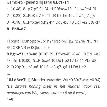
Gambiet? (geliefd bij Jan)]
8.Lc1–f4
1. (-0.48): 8…g7-g5 9.Lf4-c1 Pf6xe4 10.Lf1-c4 Pe4-f6
2. (-0.23): 8…Pb8-d7 9.Lf1-d3 h7-h6 10.a2-a4 g7-g5
3. (-0.18): 8…Pf6xe4 9.h2-h4 Dd8-b6 10.Dd1-e2 Lc8-d7
8…Pb8–d7
r1bqkb1r/3npppp/3p1n2/1NpP4/1p2PB2/8/PP3PPP
/R2QKBNR w KQkq – 0 9
9.Pg1–f3 Lc8–a6
[0.18] [9…Pf6xe4 -0.40 10.Dd1–e2
f7–f5] 1. (0.00): 9…Pf6xe4 10.Dd1-e2 f7-f5 11.Pf3-d2
2. (0.20): 9…Lc8-a6 10.Lf1-d3 g7-g6 11.Dd1-e2
…
18.Ld6xe7!
[ Blunder waarde: Wit=0.50/Zwart=0.94]
(De zwarte Koning bleef in het midden door veel
penningen van Wit, wiens score nu 6 uit 6 werd.)
1–0