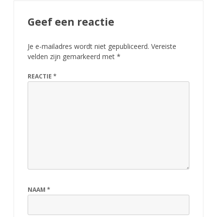
s
Geef een reactie
w
i
Je e-mailadres wordt niet gepubliceerd.
Vereiste
j
velden zijn gemarkeerd met
*
k
REACTIE
*
,
m
e
t
S
t
NAAM
*
i
j