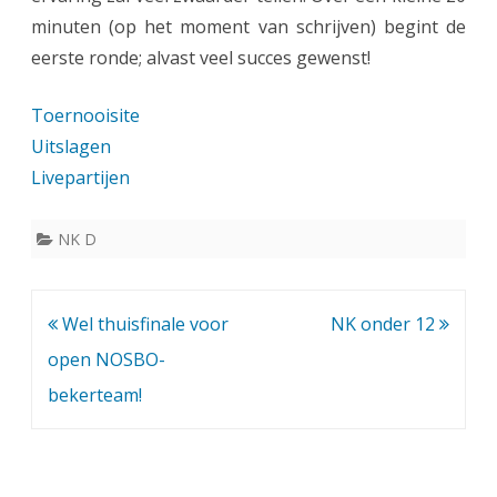
0
minuten (op het moment van schrijven) begint de
m
eerste ronde; alvast veel succes gewenst!
e
Toernooisite
i
Uitslagen
:
Livepartijen
N
K
NK D
D
i
Bericht
Wel thuisfinale voor
NK onder 12
n
navigatie
open NOSBO-
R
bekerteam!
i
j