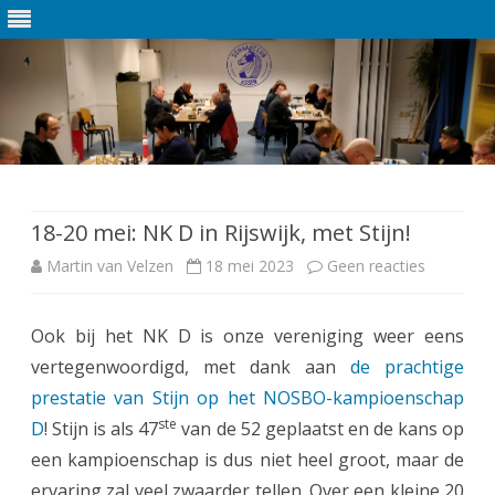
Ga
direct
naar
de
18-20 mei: NK D in Rijswijk, met Stijn!
inhoud
Martin van Velzen
18 mei 2023
Geen reacties
o
p
Ook bij het NK D is onze vereniging weer eens
1
vertegenwoordigd, met dank aan
de prachtige
8
prestatie van Stijn op het NOSBO-kampioenschap
-
ste
D
! Stijn is als 47
van de 52 geplaatst en de kans op
een kampioenschap is dus niet heel groot, maar de
2
ervaring zal veel zwaarder tellen. Over een kleine 20