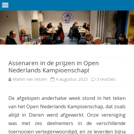
Ga
direct
naar
de
Assenaren in de prijzen in Open
inhoud
Nederlands Kampioenschap!
Martin van Velzen
4 augustus 2023
3 reacties
o
p
De afgelopen anderhalve week stond in het teken
A
van het Open Nederlands Kampioenschap, dat zoals
s
altijd in Dieren werd afgewerkt. Onze vereniging
s
was met zes deelnemers in de verschillende
toernooien vertegenwoordigd, en ze leverden bijna
e