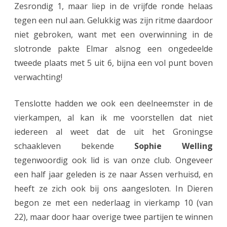
e
Zesrondig 1, maar liep in de vrijfde ronde helaas
tegen een nul aan. Gelukkig was zijn ritme daardoor
r
niet gebroken, want met een overwinning in de
l
slotronde pakte Elmar alsnog een ongedeelde
a
tweede plaats met 5 uit 6, bijna een vol punt boven
n
verwachting!
d
Tenslotte hadden we ook een deelneemster in de
s
vierkampen, al kan ik me voorstellen dat niet
K
iedereen al weet dat de uit het Groningse
a
schaakleven bekende
Sophie Welling
tegenwoordig ook lid is van onze club. Ongeveer
m
een half jaar geleden is ze naar Assen verhuisd, en
p
heeft ze zich ook bij ons aangesloten. In Dieren
i
begon ze met een nederlaag in vierkamp 10 (van
o
22), maar door haar overige twee partijen te winnen