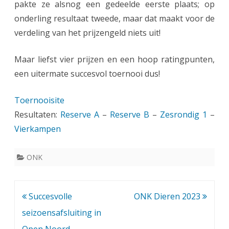
pakte ze alsnog een gedeelde eerste plaats; op
e
onderling resultaat tweede, maar dat maakt voor de
n
verdeling van het prijzengeld niets uit!
s
Maar liefst vier prijzen en een hoop ratingpunten,
c
een uitermate succesvol toernooi dus!
h
a
Toernooisite
Resultaten:
Reserve A
–
Reserve B
–
Zesrondig 1
p
–
Vierkampen
!
ONK
Bericht
Succesvolle
ONK Dieren 2023
navigatie
seizoensafsluiting in