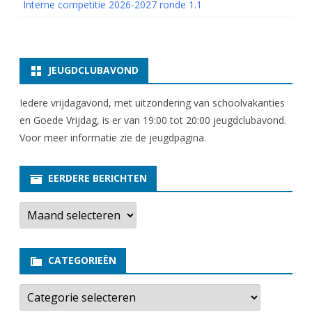
Interne competitie 2026-2027 ronde 1.1
JEUGDCLUBAVOND
Iedere vrijdagavond, met uitzondering van schoolvakanties
en Goede Vrijdag, is er van 19:00 tot 20:00 jeugdclubavond.
Voor meer informatie zie
de jeugdpagina
.
EERDERE BERICHTEN
E
e
r
d
e
CATEGORIEËN
r
e
b
C
e
a
r