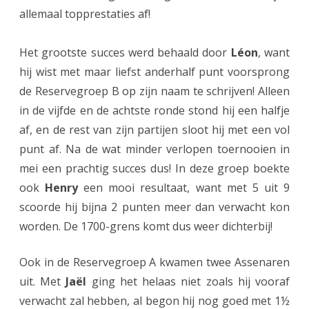
allemaal topprestaties af!
n
a
Het grootste succes werd behaald door
Léon
, want
r
hij wist met maar liefst anderhalf punt voorsprong
de Reservegroep B op zijn naam te schrijven! Alleen
e
in de vijfde en de achtste ronde stond hij een halfje
n
af, en de rest van zijn partijen sloot hij met een vol
i
punt af. Na de wat minder verlopen toernooien in
n
mei een prachtig succes dus! In deze groep boekte
ook
Henry
een mooi resultaat, want met 5 uit 9
d
scoorde hij bijna 2 punten meer dan verwacht kon
e
worden. De 1700-grens komt dus weer dichterbij!
p
r
Ook in de Reservegroep A kwamen twee Assenaren
uit. Met
Jaël
ging het helaas niet zoals hij vooraf
i
verwacht zal hebben, al begon hij nog goed met 1½
j