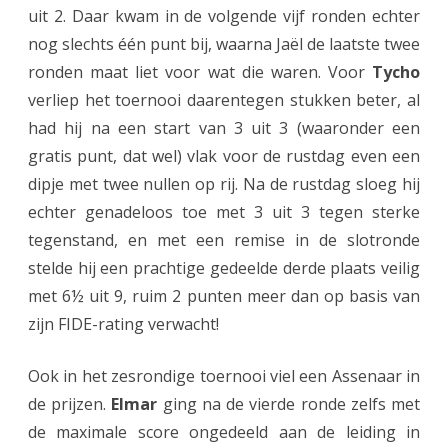
uit 2. Daar kwam in de volgende vijf ronden echter
z
nog slechts één punt bij, waarna Jaël de laatste twee
e
ronden maat liet voor wat die waren. Voor
Tycho
verliep het toernooi daarentegen stukken beter, al
n
had hij na een start van 3 uit 3 (waaronder een
i
gratis punt, dat wel) vlak voor de rustdag even een
n
dipje met twee nullen op rij. Na de rustdag sloeg hij
O
echter genadeloos toe met 3 uit 3 tegen sterke
tegenstand, en met een remise in de slotronde
p
stelde hij een prachtige gedeelde derde plaats veilig
e
met 6½ uit 9, ruim 2 punten meer dan op basis van
n
zijn FIDE-rating verwacht!
N
Ook in het zesrondige toernooi viel een Assenaar in
e
de prijzen.
Elmar
ging na de vierde ronde zelfs met
d
de maximale score ongedeeld aan de leiding in