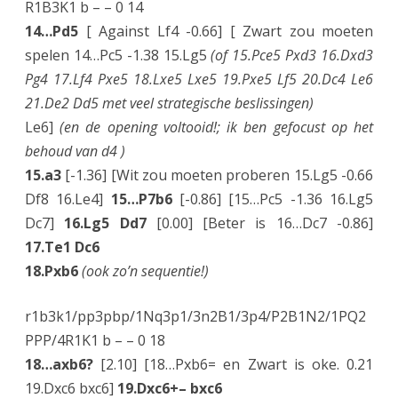
R1B3K1 b – – 0 14
14…Pd5
[ Against Lf4 -0.66] [ Zwart zou moeten
spelen 14…Pc5 -1.38 15.Lg5
(of 15.Pce5 Pxd3 16.Dxd3
Pg4 17.Lf4 Pxe5 18.Lxe5 Lxe5 19.Pxe5 Lf5 20.Dc4 Le6
21.De2 Dd5 met veel strategische beslissingen)
Le6]
(en de opening voltooid!; ik ben gefocust op het
behoud van d4 )
15.a3
[-1.36] [Wit zou moeten proberen 15.Lg5 -0.66
Df8 16.Le4]
15…P7b6
[-0.86] [15…Pc5 -1.36 16.Lg5
Dc7]
16.Lg5 Dd7
[0.00] [Beter is 16…Dc7 -0.86]
17.Te1 Dc6
18.Pxb6
(ook zo’n sequentie!)
r1b3k1/pp3pbp/1Nq3p1/3n2B1/3p4/P2B1N2/1PQ2
PPP/4R1K1 b – – 0 18
18…axb6?
[2.10] [18…Pxb6= en Zwart is oke. 0.21
19.Dxc6 bxc6]
19.Dxc6+– bxc6