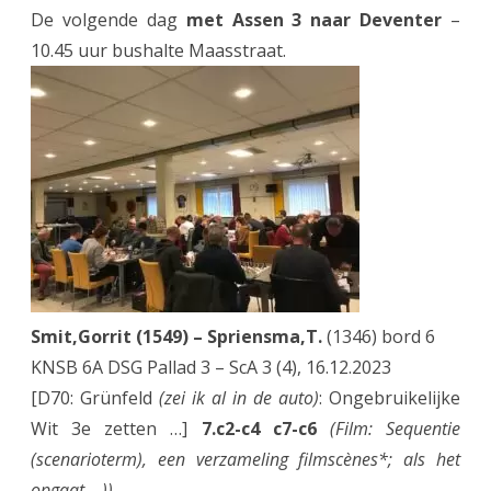
De volgende dag
met Assen 3 naar Deventer
–
10.45 uur bushalte Maasstraat.
Smit,Gorrit (1549) – Spriensma,T.
(1346) bord 6
KNSB 6A DSG Pallad 3 – ScA 3 (4), 16.12.2023
[D70: Grünfeld
(zei ik al in de auto)
: Ongebruikelijke
Wit 3e zetten …]
7.c2-c4 c7-c6
(Film: Sequentie
(scenarioterm), een verzameling filmscènes*; als het
opgaat …))