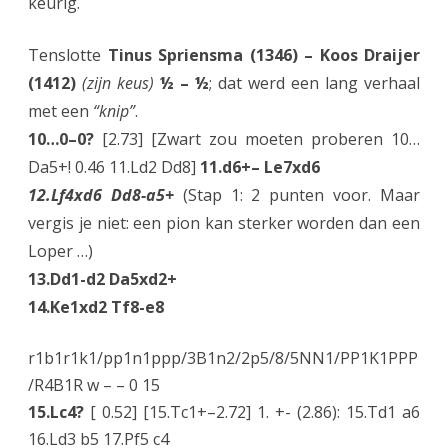
keurig.
Tenslotte
Tinus Spriensma (1346) – Koos Draijer
(1412)
(zijn keus)
½ – ½
; dat werd een lang verhaal
met een
“knip”
.
10…0–0?
[2.73] [Zwart zou moeten proberen 10…
Da5+! 0.46 11.Ld2 Dd8]
11.d6+– Le7xd6
12.Lf4xd6 Dd8-a5+
(Stap 1: 2 punten voor. Maar
vergis je niet: een pion kan sterker worden dan een
Loper …)
13.Dd1-d2 Da5xd2+
14.Ke1xd2 Tf8-e8
r1b1r1k1/pp1n1ppp/3B1n2/2p5/8/5NN1/PP1K1PPP
/R4B1R w – – 0 15
15.Lc4?
[ 0.52] [15.Tc1+–2.72] 1. +- (2.86): 15.Td1 a6
16.Ld3 b5 17.Pf5 c4