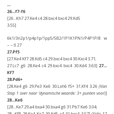
…
26…f7-f6
[26…Kh7 27.Ke4 c4 28.bxc4 bxc4 29.Kd5
3.55]
6k1/3n2p1/p4p1p/1pp5/5B2/1P1K1PN1/P4P1P/8 w
– – 0 27
27.Pf5
[27.Ke4 Kf7 28.Kd5 c4 29.bxc4 bxc4 30.Kxc4 3.71;
27.Lc7 g6 28.Ke4 c4 29.bxc4 bxc4 30.Kd4 3.63]
27…
Kf7
28.Pd6+
[28.Ke4 g6 29.Pe3 Ke6 30.Lxh6 f5+ 31.Kf4 3.26
(Van
Stap 1 over naar ‘dynamische waarde: 3+ punten voor
)]
28…Ke6
[28…Ke7 29.a4 bxa4 30.bxa4 g6 31.Pb7 Ke6 3.04;
28…Kf8 29.Ke4 Ke7 30.Kd5 c4 31.bxc4 3.57] (
Fritz 17