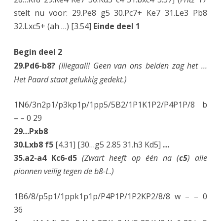
stelt nu voor: 29.Pe8 g5 30.Pc7+ Ke7 31.Le3 Pb8
32.Lxc5+ (ah …) [3.54]
Einde deel 1
Begin deel 2
29.Pd6-b8?
(Illegaal!! Geen van ons beiden zag het …
Het Paard staat gelukkig gedekt.)
1N6/3n2p1/p3kp1p/1pp5/5B2/1P1K1P2/P4P1P/8 b
– – 0 29
29…Pxb8
30.Lxb8 f5
[4.31] [30…g5 2.85 31.h3 Kd5]
…
35.a2-a4 Kc6-d5
(Zwart heeft op één na (
c5
) alle
pionnen veilig tegen de b8-L.)
1B6/8/p5p1/1ppk1p1p/P4P1P/1P2KP2/8/8 w – – 0
36