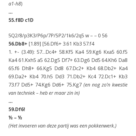
a1-h8
)
…
55.f8D c1D
5Q2/8/p3K3/P6p/7P/5P2/1k6/2q5 w – – 0 56
56.Db8+
[1.89] [56.Df6+ 3.61 Kb3 57.f4
1. +- (3.49): 57…Dc4+ 58.Kf5 Ka4 59.Kg6 Kxa5 60.f5
Ka4 61.Kxh5 a5 62.Dg5 Df7+ 63.Dg6 Dd5 64.Kh6 Da8
65.f6 Dh8+ 66.Kg5 Dd8 67.Dc2+ Kb4 68.Db2+ Ka4
69.Da2+ Kb4 70.h5 Dd3 71.Db2+ Kc4 72.Dc1+ Kb3
73.f7 Dd5+ 74.Kg6 Dd6+ 75.Kg7
(en nog zo’n kwestie
van techniek – heb er maar zin in)
…
59.Df6!
½ – ½
(Het invoeren van deze partij was een pokkenwerk.)