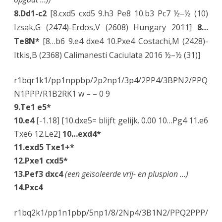
8.Dd1-c2
[8.cxd5 cxd5 9.h3 Pe8 10.b3 Pc7 ½–½ (10)
Izsak,G (2474)-Erdos,V (2608) Hungary 2011]
8…
Te8N*
[8…b6 9.e4 dxe4 10.Pxe4 Costachi,M (2428)-
Itkis,B (2368) Calimanesti Caciulata 2016 ½–½ (31)]
r1bqr1k1/pp1nppbp/2p2np1/3p4/2PP4/3BPN2/PPQ
N1PPP/R1B2RK1 w – – 0 9
9.Te1 e5*
10.e4
[-1.18] [10.dxe5= blijft gelijk. 0.00 10…Pg4 11.e6
Txe6 12.Le2]
10…exd4*
11.exd5 Txe1+*
12.Pxe1 cxd5*
13.Pef3 dxc4
(een geïsoleerde vrij- en pluspion …)
14.Pxc4
r1bq2k1/pp1n1pbp/5np1/8/2Np4/3B1N2/PPQ2PPP/