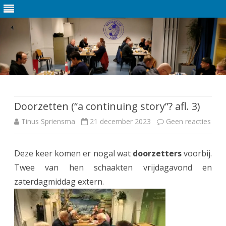
Ga
direct
naar
de
Doorzetten (“a continuing story”? afl. 3)
inhoud
Tinus Spriensma
21 december 2023
Geen reacties
o
p
Deze keer komen er nogal wat
doorzetters
voorbij.
D
Twee van hen schaakten vrijdagavond en
o
zaterdagmiddag extern.
o
r