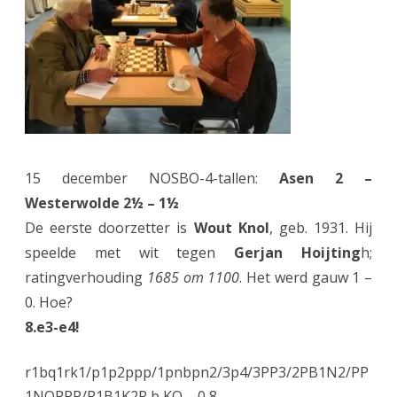
z
e
t
t
e
n
15 december NOSBO-4-tallen:
Asen 2 –
(
Westerwolde 2½ – 1½
“
De eerste doorzetter is
Wout Knol
, geb. 1931. Hij
a
speelde met wit tegen
Gerjan Hoijting
h;
ratingverhouding
1685 om 1100
. Het werd gauw 1 –
c
0. Hoe?
o
8.e3-e4!
n
r1bq1rk1/p1p2ppp/1pnbpn2/3p4/3PP3/2PB1N2/PP
t
1NQPPP/R1B1K2R b KQ – 0 8