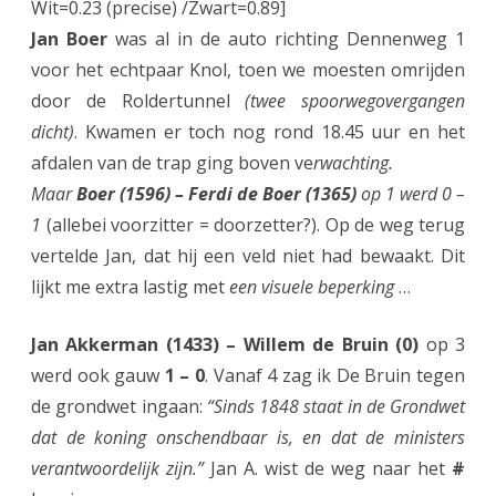
Wit=0.23 (precise) /Zwart=0.89]
a
Jan Boer
was al in de auto richting Dennenweg 1
f
voor het echtpaar Knol, toen we moesten omrijden
l
door de Roldertunnel
(twee spoorwegovergangen
dicht)
. Kwamen er toch nog rond 18.45 uur en het
.
afdalen van de trap ging boven ve
rwachting.
3
Maar
Boer (1596) – Ferdi de Boer (1365)
op 1 werd 0 –
)
1
(allebei voorzitter = doorzetter?). Op de weg terug
vertelde Jan, dat hij een veld niet had bewaakt. Dit
lijkt me extra lastig met
een visuele beperking
…
Jan Akkerman (1433) – Willem de Bruin (0)
op 3
werd ook gauw
1 – 0
. Vanaf 4 zag ik De Bruin tegen
de grondwet ingaan:
“Sinds 1848 staat in de Grondwet
dat de koning onschendbaar is, en dat de ministers
verantwoordelijk zijn.”
Jan A. wist de weg naar het
#