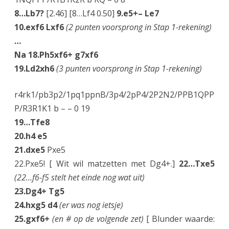
i
8…Lb7?
[2.46] [8…Lf4 0.50]
9.e5+– Le7
n
10.exf6 Lxf6
(2 punten voorsprong in Stap 1-rekening)
…
u
Na 18.Ph5xf6+ g7xf6
i
19.Ld2xh6
(3 punten voorsprong in Stap 1-rekening)
n
r4rk1/pb3p2/1pq1ppnB/3p4/2pP4/2P2N2/PPB1QPP
g
P/R3R1K1 b – – 0 19
s
19…Tfe8
t
20.h4 e5
o
21.dxe5
Pxe5
22.Pxe5! [ Wit wil matzetten met Dg4+.]
22…Txe5
r
(22…f6-f5 stelt het einde nog wat uit)
y
23.Dg4+ Tg5
”
24.hxg5 d4
(er was nog ietsje)
25.gxf6+
(en # op de volgende zet)
[ Blunder waarde:
?