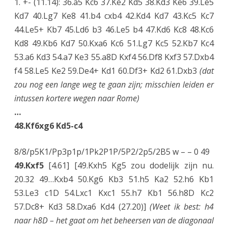
1. +- (11.14): 36.a5 Kc6 37.Ke2 Kd5 38.Kd3 Ke6 39.Le5
Kd7 40.Lg7 Ke8 41.b4 cxb4 42.Kd4 Kd7 43.Kc5 Kc7
44.Le5+ Kb7 45.Ld6 b3 46.Le5 b4 47.Kd6 Kc8 48.Kc6
Kd8 49.Kb6 Kd7 50.Kxa6 Kc6 51.Lg7 Kc5 52.Kb7 Kc4
53.a6 Kd3 54.a7 Ke3 55.a8D Kxf4 56.Df8 Kxf3 57.Dxb4
f4 58.Le5 Ke2 59.De4+ Kd1 60.Df3+ Kd2 61.Dxb3
(dat
zou nog een lange weg te gaan zijn; misschien leiden er
intussen kortere wegen naar Rome)
…
48.Kf6xg6 Kd5-c4
8/8/p5K1/Pp3p1p/1Pk2P1P/5P2/2p5/2B5 w – – 0 49
49.Kxf5
[4.61] [49.Kxh5 Kg5 zou dodelijk zijn nu.
20.32 49…Kxb4 50.Kg6 Kb3 51.h5 Ka2 52.h6 Kb1
53.Le3 c1D 54.Lxc1 Kxc1 55.h7 Kb1 56.h8D Kc2
57.Dc8+ Kd3 58.Dxa6 Kd4 (27.20)]
(Weet ik best: h4
naar h8D – het gaat om het beheersen van de diagonaal