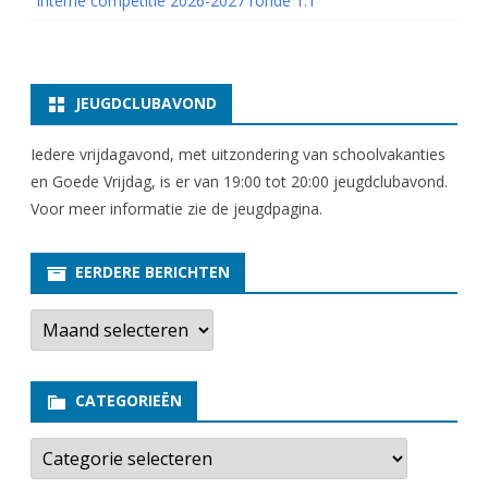
Interne competitie 2026-2027 ronde 1.1
JEUGDCLUBAVOND
Iedere vrijdagavond, met uitzondering van schoolvakanties
en Goede Vrijdag, is er van 19:00 tot 20:00 jeugdclubavond.
Voor meer informatie zie
de jeugdpagina
.
EERDERE BERICHTEN
E
e
r
d
e
CATEGORIEËN
r
e
b
C
e
a
r
t