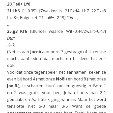
20.Te8+ Lf8
21.Lh6
[ -0.35] [Zwakker is 21.Pxd4 Lb7 22.Txa8
Lxa8=; Enige zet: 21.La6!+–2.19]
(Tja …)
…
25.g3 Kf6
[Blunder waarde: Wit=0.44/Zwart=0.43]
Dus:
½–½
(Netjes aan
Jacob
aan bord 7 gevraagd of ik remise
mocht aanbieden; dat mocht en hij deed het zelf
ook.
Voordat onze tegenspeler het aannamen, keken ze
even bij bord 4 (met onze
Noël
) en bord 8 (met onze
Jan B.
); ze schatten “hun” kansen gunstig in. Bord 1
en 2 was gratis voor hen; Johan Loots had 2-1
gemaakt en Aart Strik ging winnen. Maar het werd
tenslotte niet 5-3 maar 3-5. Want de goede