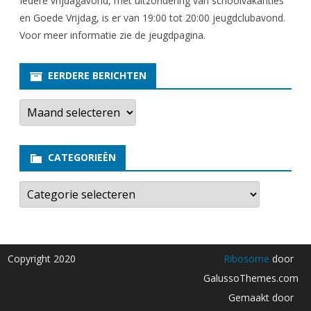
Iedere vrijdagavond, met uitzondering van schoolvakanties
en Goede Vrijdag, is er van 19:00 tot 20:00 jeugdclubavond.
Voor meer informatie zie
de jeugdpagina
.
EERDERE BERICHTEN
E
e
r
d
e
CATEGORIEËN
r
e
b
C
e
a
r
t
i
e
c
g
h
o
t
r
Copyright 2020
Ribosome
door
e
i
n
e
GalussoThemes.com
ë
n
Gemaakt door