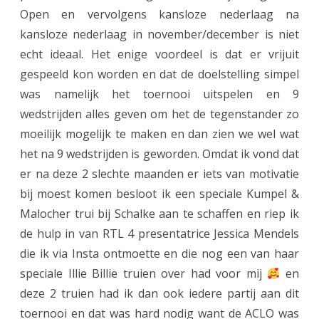
Open en vervolgens kansloze nederlaag na
y
kansloze nederlaag in november/december is niet
´
echt ideaal. Het enige voordeel is dat er vrijuit
s
gespeeld kon worden en dat de doelstelling simpel
was namelijk het toernooi uitspelen en 9
C
wedstrijden alles geven om het de tegenstander zo
h
moeilijk mogelijk te maken en dan zien we wel wat
e
het na 9 wedstrijden is geworden.
Omdat ik vond dat
s
er na deze 2 slechte maanden er iets van motivatie
bij moest komen besloot ik een speciale Kumpel &
s
Malocher trui bij Schalke aan te schaffen en riep ik
F
de hulp in van RTL 4 presentatrice Jessica Mendels
e
die ik via Insta ontmoette en die nog een van haar
s
speciale Illie Billie truien over had voor mij
en
deze 2 truien had ik dan ook iedere partij aan dit
t
toernooi en dat was hard nodig want de ACLO was
i