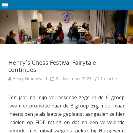
Ga
direct
naar
de
Henry´s Chess Festival Fairytale
inhoud
continues
Henry Groeneveld
31 december 2023
1 reactie
o
p
Een jaar na mijn verrassende zege in de C groep
H
kwam er promotie naar de B groep. Erg mooi maar
e
ineens ben je als laatste geplaatst aangezien ze hier
n
indelen op FIDE rating en dat na een vervelende
periode met uitval wegens ziekte bij Hoogeveen
r