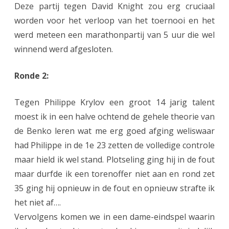
c
Deze partij tegen David Knight zou erg cruciaal
worden voor het verloop van het toernooi en het
o
werd meteen een marathonpartij van 5 uur die wel
n
winnend werd afgesloten.
t
i
Ronde 2:
n
Tegen Philippe Krylov een groot 14 jarig talent
u
moest ik in een halve ochtend de gehele theorie van
e
de Benko leren wat me erg goed afging weliswaar
had Philippe in de 1e 23 zetten de volledige controle
s
maar hield ik wel stand. Plotseling ging hij in de fout
maar durfde ik een torenoffer niet aan en rond zet
35 ging hij opnieuw in de fout en opnieuw strafte ik
het niet af….
Vervolgens komen we in een dame-eindspel waarin