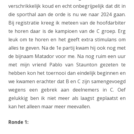
verschrikkelijk koud en echt onbegrijpelijk dat dit in
v
die sporthal aan de orde is nu we naar 2024 gaan.
a
Bij registratie kreeg ik meteen van de hoofdarbiter
te horen daar is de kampioen van de C groep. Erg
l
leuk om te horen en het geeft extra stimulans om
F
alles te geven. Na de 1e partij kwam hij ook nog met
a
de bijnaam Matador voor me. Na nog ruim een uur
i
met mijn vriend Pablo van Staunton gezeten te
hebben kon het toernooi dan eindelijk beginnen en
r
we kwamen erachter dat B en C zijn samengevoegd
y
wegens een gebrek aan deelnemers in C. Oef
t
gelukkig ben ik niet meer als laagst geplaatst en
a
kan het alleen maar meer meevallen.
l
Ronde 1:
e