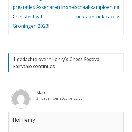
navigatie
prestaties Assenaren in
snelschaakkampioen na
Chessfestival
nek-aan-nek-race
Groningen 2023!
1 gedachte over “
Henry´s Chess Festival
Fairytale continues
”
Marc
31 december 2023 bij 22:37
Hoi Henry ,