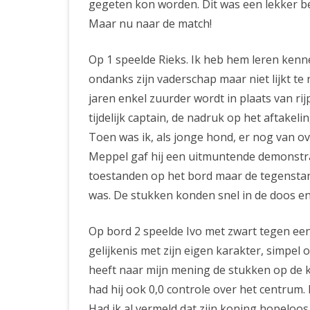
gegeten kon worden. Dit was een lekker be
Maar nu naar de match!
Op 1 speelde Rieks. Ik heb hem leren kenn
ondanks zijn vaderschap maar niet lijkt te 
jaren enkel zuurder wordt in plaats van rijp
tijdelijk captain, de nadruk op het aftake
Toen was ik, als jonge hond, er nog van o
Meppel gaf hij een uitmuntende demonstrat
toestanden op het bord maar de tegenstan
was. De stukken konden snel in de doos e
Op bord 2 speelde Ivo met zwart tegen ee
gelijkenis met zijn eigen karakter, simpel 
heeft naar mijn mening de stukken op de 
had hij ook 0,0 controle over het centrum. 
Had ik al vermeld dat zijn koning hopeloos 