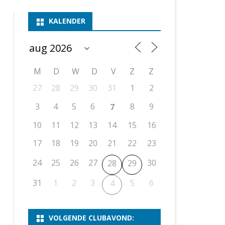
ASSEN 1
BSSK ASSEN
DEELNEMERSLIJST 2026
2026
B
KALENDER
ASSEN 2
ASSEN I
OPEN DRENTSE TOERNOOIEN
UITSLAGEN 2025
WEEKENDTOERNOOI
G
ASSEN 3
ASSEN II
KNSB-COMPETITIE
VERSLAG 2024
JEUGDTOERNOOI
E
NOSBO-BEKER
NOSBO-COMPETITIE
OPEN
P
M
D
W
D
V
Z
Z
UITSLAGEN 2024
RAPIDTOERNOOI
27
28
29
30
31
1
2
KNSB-JEUGDCOMPETITIE
T/M 1900
UITSLAGEN 2023
3
4
5
6
8
9
7
T/M 1700
10
11
12
13
14
15
16
17
18
19
20
21
22
23
ERS VAN SCHAAKCLUB
24
25
26
27
30
28
29
31
1
2
3
5
6
4
VOLGENDE CLUBAVOND: