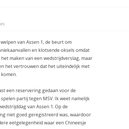
ETITIE
2025-2026
30-MINUTEN-COMPETITIE 2025-
KNSB-COMPETITIE
SNELSCHAAKKAMPIOENSCHAP
2026
MPETITIE
2025-2026
2025-2026
NOSBO-COMPETITIE
NOTABENE-COMPETITIE 2025-
ies
o
OMPETITIES
2025-2026
RAPIDKAMPIOENSCHAP 2025-
HISTORIE
2026
p
2026
e welpen van Assen 1, de beurt om
SNELSCHAAKKAMPIOENSCHAP
M
SPEELSCHEMA
JEUGD 2025-2026
paniekaanvallen en klotsende oksels omdat
S
r het maken van een wedstrijdverslag, maar
KNSB-RATINGLIJST
SPEELSCHEMA JEUGD
V
 en het vertrouwen dat het uiteindelijk met
ERELIJST SENIOREN
KNSB-JEUGDRATINGLIJST
u komen.
–
A
NEDERLANDSE
DEELNEM
lvast een reservering gedaan voor de
JEUGDKAMPIOENSCHAPPEN
ASSEN
s
 spelen partij tegen MSV. Ik weet namelijk
ERELIJST JEUGD
s
 wedstrijddag van Assen 1. Op de
ring niet goed geregistreerd was, waardoor
e
ere eetgelegenheid waar een Chineesje
n