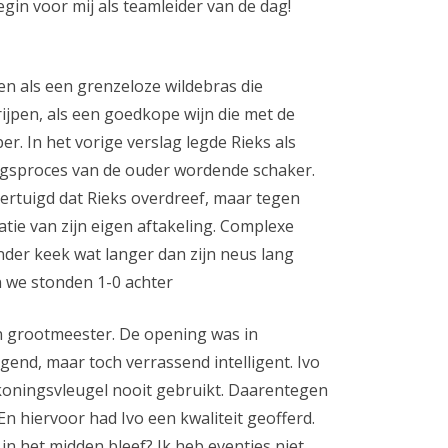
gin voor mij als teamleider van de dag!
:
4
en als een grenzeloze wildebras die
–
rijpen, als een goedkope wijn die met de
4
er. In het vorige verslag legde Rieks als
lingsproces van de ouder wordende schaker.
vertuigd dat Rieks overdreef, maar tegen
ie van zijn eigen aftakeling. Complexe
der keek wat langer dan zijn neus lang
n we stonden 1-0 achter
n grootmeester. De opening was in
ogend, maar toch verrassend intelligent. Ivo
koningsvleugel nooit gebruikt. Daarentegen
En hiervoor had Ivo een kwaliteit geofferd.
in het midden bleef? Ik heb eventjes niet