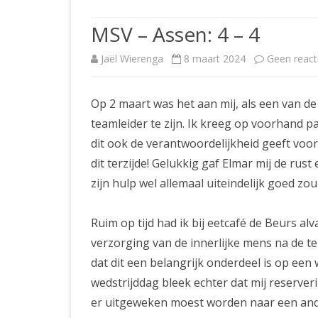
JUBILEUMBIJEENKOMST
KNSB-COMP
MSV – Assen: 4 – 4
JUBILEUMVIERKAMPEN
UITSLAGEN
NOSBO-CO
Jaël Wierenga
8 maart 2024
Geen react
INTERNE C
Op 2 maart was het aan mij, als een van d
teamleider te zijn. Ik kreeg op voorhand 
dit ook de verantwoordelijkheid geeft voo
dit terzijde! Gelukkig gaf Elmar mij de rust
zijn hulp wel allemaal uiteindelijk goed zo
Ruim op tijd had ik bij eetcafé de Beurs a
verzorging van de innerlijke mens na de te
dat dit een belangrijk onderdeel is op een
wedstrijddag bleek echter dat mij reserve
er uitgeweken moest worden naar een and