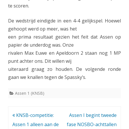
te scoren.
De wedstrijd eindigde in een 4-4 gelijkspel. Hoewel
gehoopt werd op meer, was het
een prima resultaat gezien het feit dat Assen op
papier de underdog was. Onze
rivalen Max Euwe en Apeldoorn 2 staan nog 1 MP
punt achter ons. Dit willen wij
uiteraard graag zo houden. De volgende ronde
gaan we knallen tegen de Spassky’s.
Assen 1 (KNSB)
Bericht
KNSB-competitie:
Assen I begint tweede
navigatie
Assen 1 alleen aan de
fase NOSBO-achttallen