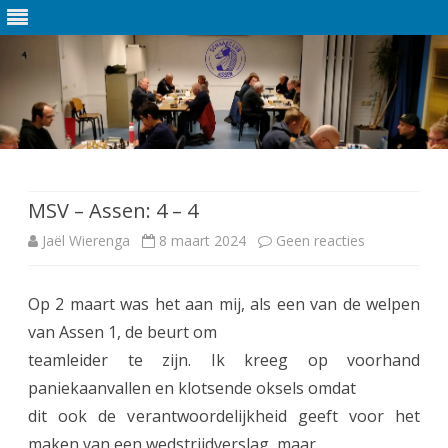
Ga
direct
naar
de
MSV – Assen: 4 – 4
inhoud
Jaël Wierenga
8 maart 2024
Geen reacties
o
p
Op 2 maart was het aan mij, als een van de welpen
M
van Assen 1, de beurt om
S
teamleider te zijn. Ik kreeg op voorhand
V
paniekaanvallen en klotsende oksels omdat
dit ook de verantwoordelijkheid geeft voor het
–
maken van een wedstrijdverslag, maar