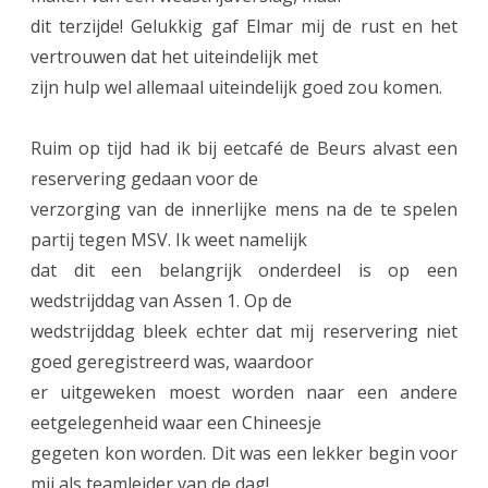
A
dit terzijde! Gelukkig gaf Elmar mij de rust en het
s
vertrouwen dat het uiteindelijk met
s
zijn hulp wel allemaal uiteindelijk goed zou komen.
e
Ruim op tijd had ik bij eetcafé de Beurs alvast een
n
reservering gedaan voor de
:
verzorging van de innerlijke mens na de te spelen
4
partij tegen MSV. Ik weet namelijk
dat dit een belangrijk onderdeel is op een
–
wedstrijddag van Assen 1. Op de
4
wedstrijddag bleek echter dat mij reservering niet
goed geregistreerd was, waardoor
er uitgeweken moest worden naar een andere
eetgelegenheid waar een Chineesje
gegeten kon worden. Dit was een lekker begin voor
mij als teamleider van de dag!