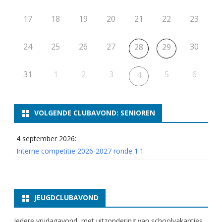
17
18
19
20
21
22
23
24
25
26
27
30
28
29
31
1
2
3
5
6
4
VOLGENDE CLUBAVOND: SENIOREN
4 september 2026:
Interne competitie 2026-2027 ronde 1.1
JEUGDCLUBAVOND
Iedere vrijdagavond, met uitzondering van schoolvakanties