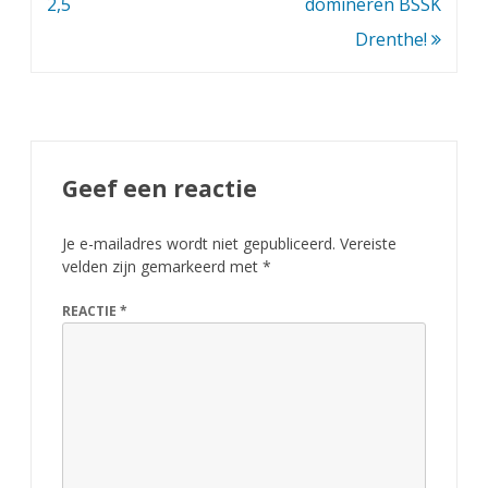
navigatie
2,5
domineren BSSK
Drenthe!
Geef een reactie
Je e-mailadres wordt niet gepubliceerd.
Vereiste
velden zijn gemarkeerd met
*
REACTIE
*