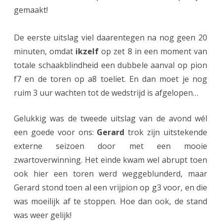
gemaakt!
n
I
De eerste uitslag viel daarentegen na nog geen 20
n
minuten, omdat
ikzelf
op zet 8 in een moment van
totale schaakblindheid een dubbele aanval op pion
o
f7 en de toren op a8 toeliet. En dan moet je nog
g
ruim 3 uur wachten tot de wedstrijd is afgelopen…
a
l
Gelukkig was de tweede uitslag van de avond wél
een goede voor ons:
Gerard
trok zijn uitstekende
t
externe seizoen door met een mooie
i
zwartoverwinning. Het einde kwam wel abrupt toen
j
ook hier een toren werd weggeblunderd, maar
d
Gerard stond toen al een vrijpion op g3 voor, en die
was moeilijk af te stoppen. Hoe dan ook, de stand
z
was weer gelijk!
o