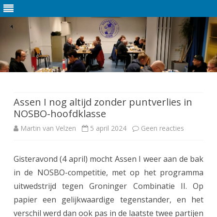
Ga
direct
naar
de
Assen I nog altijd zonder puntverlies in
inhoud
NOSBO-hoofdklasse
Martin van Velzen
5 april 2024
Geen reacties
o
p
Gisteravond (4 april) mocht Assen I weer aan de bak
A
in de NOSBO-competitie, met op het programma
s
uitwedstrijd tegen Groninger Combinatie II. Op
s
papier een gelijkwaardige tegenstander, en het
verschil werd dan ook pas in de laatste twee partijen
e