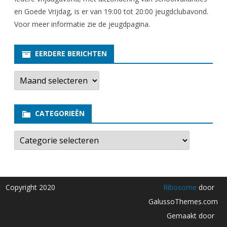
en Goede Vrijdag, is er van 19:00 tot 20:00 jeugdclubavond.
Voor meer informatie zie
de jeugdpagina
.
EERDERE BERICHTEN
E
e
r
d
e
CATEGORIEËN
r
e
b
C
e
a
r
t
i
e
c
g
h
o
t
r
Copyright 2020
Ribosome
door
e
i
n
e
GalussoThemes.com
ë
n
Gemaakt door