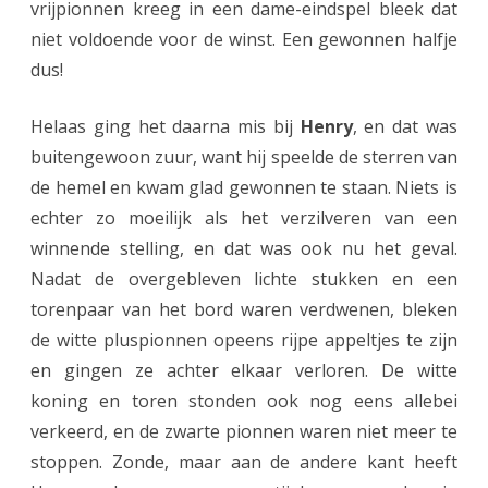
i
vrijpionnen kreeg in een dame-eindspel bleek dat
niet voldoende voor de winst. Een gewonnen halfje
e
dus!
s
i
Helaas ging het daarna mis bij
Henry
, en dat was
buitengewoon zuur, want hij speelde de sterren van
n
de hemel en kwam glad gewonnen te staan. Niets is
N
echter zo moeilijk als het verzilveren van een
O
winnende stelling, en dat was ook nu het geval.
S
Nadat de overgebleven lichte stukken en een
torenpaar van het bord waren verdwenen, bleken
B
de witte pluspionnen opeens rijpe appeltjes te zijn
O
en gingen ze achter elkaar verloren. De witte
-
koning en toren stonden ook nog eens allebei
h
verkeerd, en de zwarte pionnen waren niet meer te
stoppen. Zonde, maar aan de andere kant heeft
o