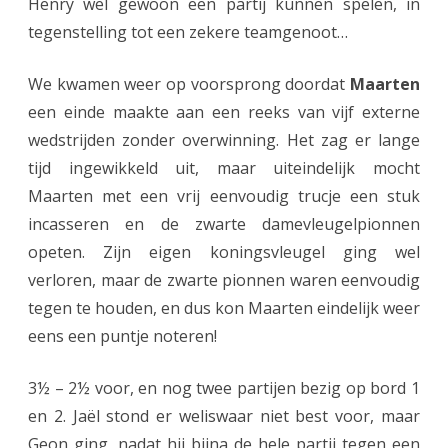
Henry wel gewoon een partij kunnen spelen, in
o
tegenstelling tot een zekere teamgenoot…
f
We kwamen weer op voorsprong doordat
Maarten
d
een einde maakte aan een reeks van vijf externe
k
wedstrijden zonder overwinning. Het zag er lange
l
tijd ingewikkeld uit, maar uiteindelijk mocht
a
Maarten met een vrij eenvoudig trucje een stuk
incasseren en de zwarte damevleugelpionnen
s
opeten. Zijn eigen koningsvleugel ging wel
s
verloren, maar de zwarte pionnen waren eenvoudig
e
tegen te houden, en dus kon Maarten eindelijk weer
eens een puntje noteren!
3½ – 2½ voor, en nog twee partijen bezig op bord 1
en 2. Jaël stond er weliswaar niet best voor, maar
Geon ging, nadat hij bijna de hele partij tegen een