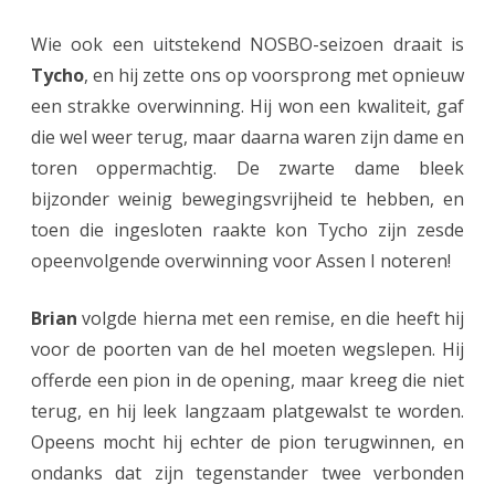
n
Wie ook een uitstekend NOSBO-seizoen draait is
Tycho
, en hij zette ons op voorsprong met opnieuw
d
een strakke overwinning. Hij won een kwaliteit, gaf
e
die wel weer terug, maar daarna waren zijn dame en
r
toren oppermachtig. De zwarte dame bleek
p
bijzonder weinig bewegingsvrijheid te hebben, en
toen die ingesloten raakte kon Tycho zijn zesde
u
opeenvolgende overwinning voor Assen I noteren!
n
t
Brian
volgde hierna met een remise, en die heeft hij
v
voor de poorten van de hel moeten wegslepen. Hij
offerde een pion in de opening, maar kreeg die niet
e
terug, en hij leek langzaam platgewalst te worden.
r
Opeens mocht hij echter de pion terugwinnen, en
l
ondanks dat zijn tegenstander twee verbonden