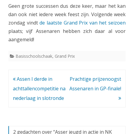
i
Geen grote successen dus deze keer, maar het kan
dan ook niet iedere week feest zijn. Volgende week
x
zondag vindt
de laatste Grand Prix van het seizoen
H
plaats; vijf Assenaren hebben zich daar al voor
a
aangemeld!
r
Basisschoolschaak
,
Grand Prix
e
n
Bericht
Assen I derde in
Prachtige prijzenoogst
navigatie
achttallencompetitie na
Assenaren in GP-finale!
nederlaag in slotronde
2 gedachten over “
Asser jeugd in actie in NK