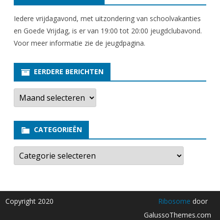
Iedere vrijdagavond, met uitzondering van schoolvakanties
en Goede Vrijdag, is er van 19:00 tot 20:00 jeugdclubavond.
Voor meer informatie zie
de jeugdpagina
.
EERDERE BERICHTEN
E
e
r
d
e
CATEGORIEËN
r
e
b
C
e
a
r
t
i
e
c
g
h
o
t
r
Copyright 2020
Ribosome
door
e
i
n
e
GalussoThemes.com