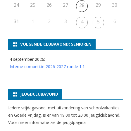
24
25
26
27
29
30
28
31
1
2
3
6
4
5
VOLGENDE CLUBAVOND: SENIOREN
4 september 2026:
Interne competitie 2026-2027 ronde 1.1
JEUGDCLUBAVOND
Iedere vrijdagavond, met uitzondering van schoolvakanties
en Goede Vrijdag, is er van 19:00 tot 20:00 jeugdclubavond.
Voor meer informatie zie
de jeugdpagina
.