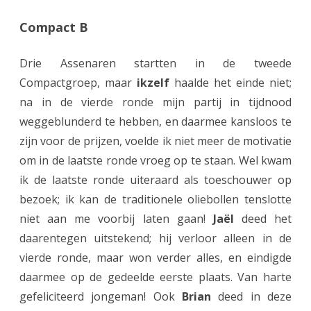
r
Compact B
A
s
Drie Assenaren startten in de tweede
Compactgroep, maar
s
ikzelf
haalde het einde niet;
na in de vierde ronde mijn partij in tijdnood
e
weggeblunderd te hebben, en daarmee kansloos te
n
zijn voor de prijzen, voelde ik niet meer de motivatie
a
om in de laatste ronde vroeg op te staan. Wel kwam
ik de laatste ronde uiteraard als toeschouwer op
r
bezoek; ik kan de traditionele oliebollen tenslotte
e
niet aan me voorbij laten gaan!
Jaël
deed het
n
daarentegen uitstekend; hij verloor alleen in de
!
vierde ronde, maar won verder alles, en eindigde
daarmee op de gedeelde eerste plaats. Van harte
gefeliciteerd jongeman! Ook
Brian
deed in deze