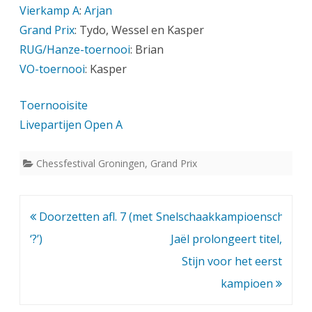
Vierkamp A
:
Arjan
Grand Prix
: Tydo, Wessel en Kasper
RUG/Hanze-toernooi
: Brian
VO-toernooi
: Kasper
Toernooisite
Livepartijen Open A
Chessfestival Groningen
,
Grand Prix
Bericht
Doorzetten afl. 7 (met
Snelschaakkampioenschappe
navigatie
‘?’)
Jaël prolongeert titel,
Stijn voor het eerst
kampioen