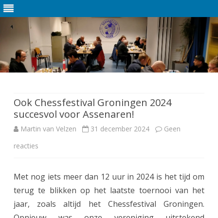
Ga
direct
naar
de
Ook Chessfestival Groningen 2024
inhoud
succesvol voor Assenaren!
Martin van Velzen
31 december 2024
Geen
reacties
o
p
Met nog iets meer dan 12 uur in 2024 is het tijd om
O
terug te blikken op het laatste toernooi van het
o
jaar, zoals altijd het Chessfestival Groningen.
k
Opnieuw was onze vereniging uitstekend