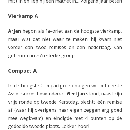
mist in en liep hij een matnet in… Volgend jaar beter!
4
s
Vierkamp A
u
Arjan
begon als favoriet aan de hoogste vierkamp,
c
maar wist dat niet waar te maken; hij kwam niet
c
verder dan twee remises en een nederlaag. Kan
e
gebeuren in zo’n sterke groep!
s
Compact A
v
o
In de hoogste Compactgroep mogen we het eerste
l
Asser succes bewonderen:
Gertjan
stond, naast zijn
vrije ronde op tweede Kerstdag, slechts één remise
v
af (waar hij overigens naar eigen zeggen erg goed
o
mee wegkwam) en eindigde met 4 punten op de
o
gedeelde tweede plaats. Lekker hoor!