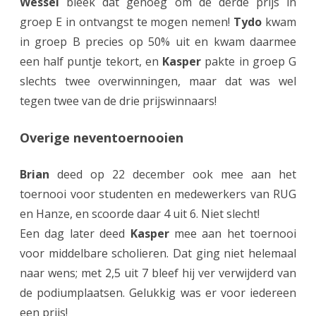
Wessel
bleek dat genoeg om de derde prijs in
groep E in ontvangst te mogen nemen!
Tydo
kwam
in groep B precies op 50% uit en kwam daarmee
een half puntje tekort, en
Kasper
pakte in groep G
slechts twee overwinningen, maar dat was wel
tegen twee van de drie prijswinnaars!
Overige neventoernooien
Brian
deed op 22 december ook mee aan het
toernooi voor studenten en medewerkers van RUG
en Hanze, en scoorde daar 4 uit 6. Niet slecht!
Een dag later deed
Kasper
mee aan het toernooi
voor middelbare scholieren. Dat ging niet helemaal
naar wens; met 2,5 uit 7 bleef hij ver verwijderd van
de podiumplaatsen. Gelukkig was er voor iedereen
een prijs!