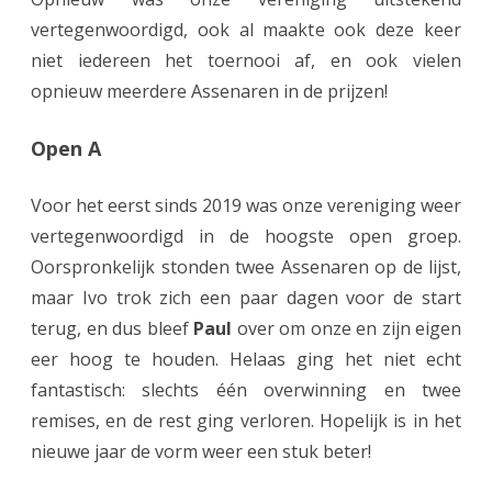
vertegenwoordigd, ook al maakte ook deze keer
C
niet iedereen het toernooi af, en ook vielen
h
opnieuw meerdere Assenaren in de prijzen!
e
s
Open A
s
Voor het eerst sinds 2019 was onze vereniging weer
f
vertegenwoordigd in de hoogste open groep.
e
Oorspronkelijk stonden twee Assenaren op de lijst,
maar Ivo trok zich een paar dagen voor de start
s
terug, en dus bleef
Paul
over om onze en zijn eigen
t
eer hoog te houden. Helaas ging het niet echt
i
fantastisch: slechts één overwinning en twee
v
remises, en de rest ging verloren. Hopelijk is in het
nieuwe jaar de vorm weer een stuk beter!
a
l