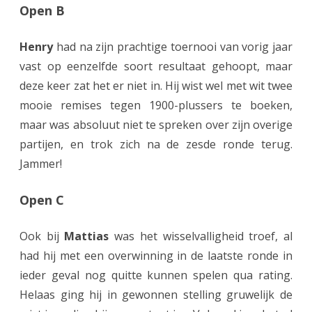
Open B
G
Henry
had na zijn prachtige toernooi van vorig jaar
r
vast op eenzelfde soort resultaat gehoopt, maar
o
deze keer zat het er niet in. Hij wist wel met wit twee
n
mooie remises tegen 1900-plussers te boeken,
i
maar was absoluut niet te spreken over zijn overige
partijen, en trok zich na de zesde ronde terug.
n
Jammer!
g
e
Open C
n
Ook bij
Mattias
was het wisselvalligheid troef, al
2
had hij met een overwinning in de laatste ronde in
0
ieder geval nog quitte kunnen spelen qua rating.
2
Helaas ging hij in gewonnen stelling gruwelijk de