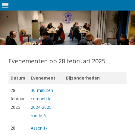
Ga
direct
naar
Evenementen op 28 februari 2025
de
inhoud
Datum
Evenement
Bijzonderheden
28
30-minuten-
februari
competitie
2025
2024-2025
ronde 6
28
Assen I -