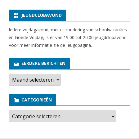
JEUGDCLUBAVOND
Iedere vrijdagavond, met uitzondering van schoolvakanties
en Goede Vrijdag, is er van 19:00 tot 20:00 jeugdclubavond.
Voor meer informatie zie
de jeugdpagina
.
EERDERE BERICHTEN
E
e
r
d
e
CATEGORIEËN
r
e
b
C
e
a
r
t
i
e
c
g
h
o