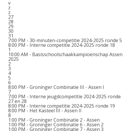
v
z
z
27
28
29
30
31
7:00 PM -
30-minuten-competitie 2024-2025 ronde 5
8:00 PM -
Interne competitie 2024-2025 ronde 18
1
10:00 AM -
Basisschoolschaakkampioenschap Assen
2025
2
3
4
5
6
8:00 PM -
Groninger Combinatie III - Assen I
7
7:00 PM -
Interne jeugdcompetitie 2024-2025 ronde
27 en 28
8:00 PM -
Interne competitie 2024-2025 ronde 19
8:00 PM -
Het Kasteel III - Assen II
8
1:00 PM -
Groninger Combinatie 2 - Assen
1:00 PM -
Groninger Combinatie 6 - Assen 2
1:00 PM -
Groninger Combinatie 7 - Assen 3