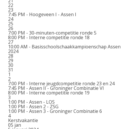
21
22
23
7:45 PM -
Hoogeveen I - Assen I
24
25
26
7:00 PM -
30-minuten-competitie ronde 5
8:00 PM -
Interne competitie ronde 18
27
10:00 AM -
Basisschoolschaakkampioenschap Assen
2024
28
29
30
31
1
2
7:00 PM -
Interne jeugdcompetitie ronde 23 en 24
7:45 PM -
Assen II - Groninger Combinatie VI
8:00 PM -
Interne competitie ronde 19
3
1:00 PM -
Assen - LOS
1:00 PM -
Assen 2 - ZSG
1:00 PM -
Assen 3 - Groninger Combinatie 6
4
Kerstvakantie
05
jan