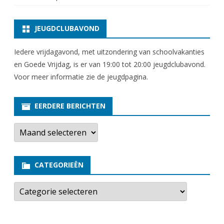
JEUGDCLUBAVOND
Iedere vrijdagavond, met uitzondering van schoolvakanties
en Goede Vrijdag, is er van 19:00 tot 20:00 jeugdclubavond.
Voor meer informatie zie
de jeugdpagina
.
EERDERE BERICHTEN
E
e
r
d
e
CATEGORIEËN
r
e
b
C
e
a
r
t
i
e
c
g
h