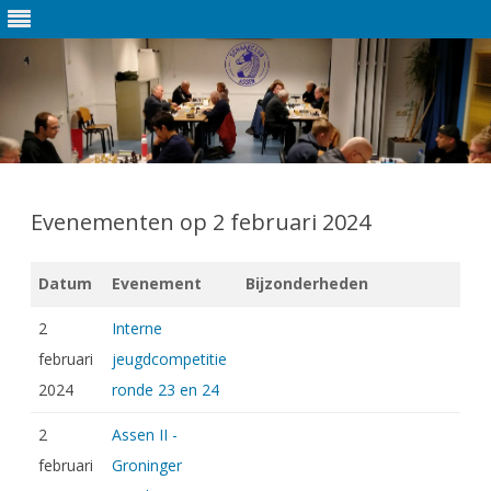
Ga
direct
naar
Evenementen op 2 februari 2024
de
inhoud
Datum
Evenement
Bijzonderheden
2
Interne
februari
jeugdcompetitie
2024
ronde 23 en 24
2
Assen II -
februari
Groninger