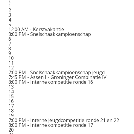
z
1
2
3
4
5
12:00 AM -
Kerstvakantie
8:00 PM -
Snelschaakkampioenschap
6
7
8
9
10
11
12
7:00 PM -
Snelschaakkampioenschap jeugd
7:45 PM -
Assen I - Groninger Combinatie IV
8:00 PM -
Interne competitie ronde 16
13
14
15
16
17
18
19
7:00 PM -
Interne jeugdcompetitie ronde 21 en 22
8:00 PM -
Interne competitie ronde 17
20