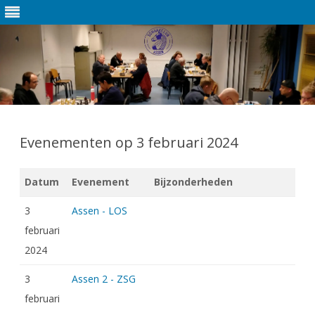
Ga
direct
naar
Evenementen op 3 februari 2024
de
inhoud
Datum
Evenement
Bijzonderheden
3
Assen - LOS
februari
2024
3
Assen 2 - ZSG
februari