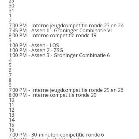
29
30
31
1
2
7:00 PM -
Interne jeugdcompetitie ronde 23 en 24
7:45 PM -
Assen II - Groninger Combinatie VI
8:00 PM -
Interne competitie ronde 19
3
1:00 PM -
Assen - LOS
1:00 PM -
Assen 2 - ZSG
1:00 PM -
Assen 3 - Groninger Combinatie 6
4
5
6
7
8
9
7:00 PM -
Interne jeugdcompetitie ronde 25 en 26
8:00 PM -
Interne competitie ronde 20
10
11
12
13
14
15
16
7:00 PM -
30-minuten-competitie ronde 6