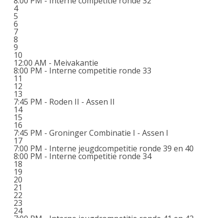
8:00 PM -
Interne competitie ronde 32
4
5
6
7
8
9
10
12:00 AM -
Meivakantie
8:00 PM -
Interne competitie ronde 33
11
12
13
7:45 PM -
Roden II - Assen II
14
15
16
7:45 PM -
Groninger Combinatie I - Assen I
17
7:00 PM -
Interne jeugdcompetitie ronde 39 en 40
8:00 PM -
Interne competitie ronde 34
18
19
20
21
22
23
24