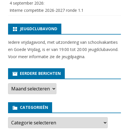
4 september 2026:
Interne competitie 2026-2027 ronde 1.1
JEUGDCLUBAVOND
Iedere vrijdagavond, met uitzondering van schoolvakanties
en Goede Vrijdag, is er van 19:00 tot 20:00 jeugdclubavond.
Voor meer informatie zie
de jeugdpagina
.
EERDERE BERICHTEN
E
e
r
d
e
CATEGORIEËN
r
e
b
C
e
a
r
t