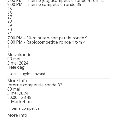
7:00 PM -
Interne jeugdcompetitie ronde 41 en 42
8:00 PM -
Interne competitie ronde 35
25
26
27
28
29
30
31
7:00 PM -
30-minuten-competitie ronde 9
8:00 PM -
Rapidcompetitie ronde 1 t/m 4
1
2
Meivakantie
03
mei
3 mei 2024
Hele dag
Geen jeugdclubavond
More Info
Interne competitie ronde 32
03
mei
3 mei 2024
20:00 - 23:45
't Markehuus
Interne competitie
More Info