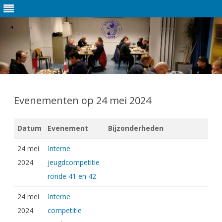
Ga
direct
naar
Evenementen op 24 mei 2024
de
inhoud
Datum
Evenement
Bijzonderheden
24 mei
Interne
2024
jeugdcompetitie
ronde 41 en 42
24 mei
Interne
2024
competitie