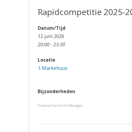
JUBILEUMBIJEENKOMST
KNSB-COMP
Rapidcompetitie 2025-2
JUBILEUMVIERKAMPEN
UITSLAGEN
NOSBO-CO
INTERNE C
Datum/Tijd
12 juni 2026
20:00 - 23:30
Locatie
't Markehuus
Bijzonderheden
Powered by
Events Manager