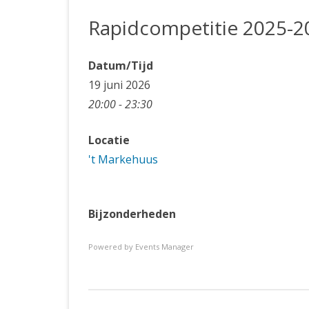
JUBILEUMBIJEENKOMST
KNSB-COMP
Rapidcompetitie 2025-2
JUBILEUMVIERKAMPEN
UITSLAGEN
NOSBO-CO
INTERNE C
Datum/Tijd
19 juni 2026
20:00 - 23:30
Locatie
't Markehuus
Bijzonderheden
Powered by
Events Manager