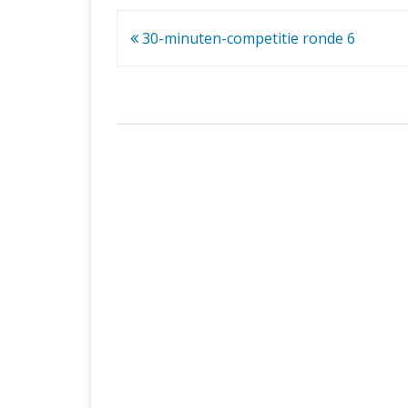
Bericht
30-minuten-competitie ronde 6
navigatie