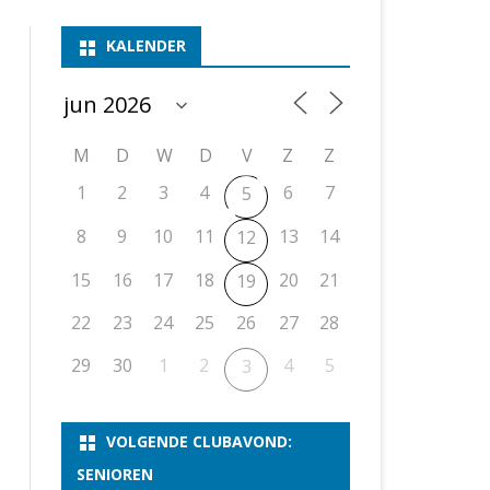
ASSEN 1
BSSK ASSEN
DEELNEMERSLIJST 2026
2026
B
KALENDER
ASSEN 2
ASSEN I
OPEN DRENTSE TOERNOOIEN
UITSLAGEN 2025
WEEKENDTOERNOOI
G
ASSEN 3
ASSEN II
KNSB-COMPETITIE
VERSLAG 2024
JEUGDTOERNOOI
E
NOSBO-BEKER
NOSBO-COMPETITIE
OPEN
P
M
D
W
D
V
Z
Z
UITSLAGEN 2024
RAPIDTOERNOOI
1
2
3
4
6
7
5
KNSB-JEUGDCOMPETITIE
T/M 1900
UITSLAGEN 2023
8
9
10
11
13
14
12
T/M 1700
15
16
17
18
20
21
19
22
23
24
25
26
27
28
ERS VAN SCHAAKCLUB
29
30
1
2
4
5
3
VOLGENDE CLUBAVOND:
SENIOREN