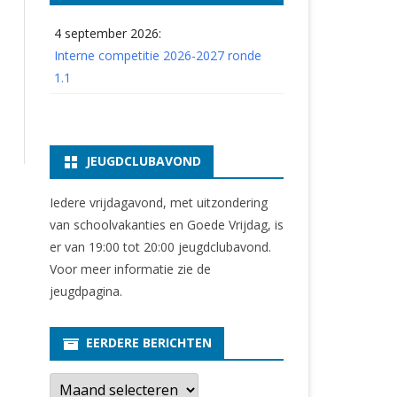
4 september 2026:
Interne competitie 2026-2027 ronde
1.1
JEUGDCLUBAVOND
Iedere vrijdagavond, met uitzondering
van schoolvakanties en Goede Vrijdag, is
er van 19:00 tot 20:00 jeugdclubavond.
Voor meer informatie zie
de
jeugdpagina
.
EERDERE BERICHTEN
E
e