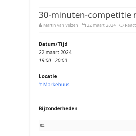
JUBILEUMBIJEENKOMST
KNSB-COMP
30-minuten-competitie 
JUBILEUMVIERKAMPEN
UITSLAGEN
NOSBO-CO
Martin van Velzen
22 maart 2024
React
INTERNE C
Datum/Tijd
22 maart 2024
19:00 - 20:00
Locatie
't Markehuus
Bijzonderheden