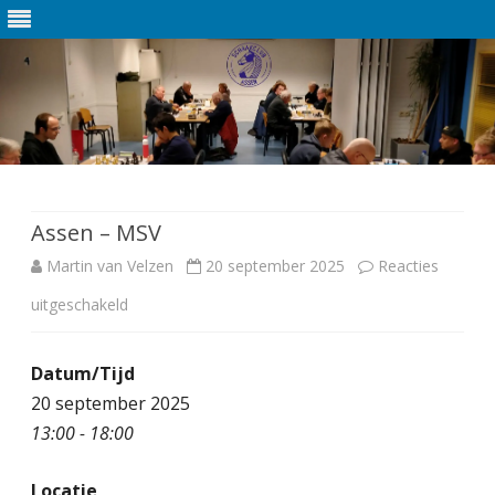
Ga
direct
naar
de
Assen – MSV
inhoud
Martin van Velzen
20 september 2025
Reacties
uitgeschakeld
v
o
Datum/Tijd
o
20 september 2025
r
13:00 - 18:00
A
Locatie