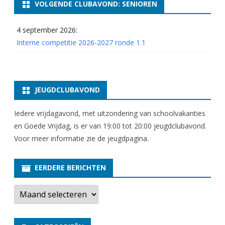
VOLGENDE CLUBAVOND: SENIOREN
4 september 2026:
Interne competitie 2026-2027 ronde 1.1
JEUGDCLUBAVOND
Iedere vrijdagavond, met uitzondering van schoolvakanties
en Goede Vrijdag, is er van 19:00 tot 20:00 jeugdclubavond.
Voor meer informatie zie
de jeugdpagina
.
EERDERE BERICHTEN
E
e
r
d
e