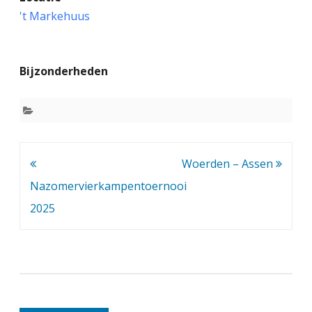
s
't Markehuus
s
e
Bijzonderheden
n
–
M
S
Bericht
Woerden – Assen
V
navigatie
Nazomervierkampentoernooi
2025