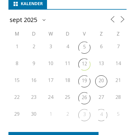
t
KALENDER
i
e
M
D
W
D
V
Z
Z
r
o
1
2
3
4
6
7
5
n
8
9
10
11
13
14
12
d
e
15
16
17
18
21
19
20
2
22
23
24
25
27
28
26
5
29
30
1
2
5
3
4