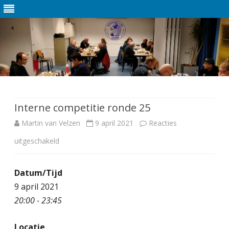
Ga
direct
naar
de
Interne competitie ronde 25
inhoud
Martin van Velzen
9 april 2021
Reacties
uitgeschakeld
v
o
Datum/Tijd
o
9 april 2021
r
20:00 - 23:45
I
Locatie