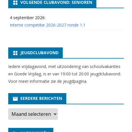
VOLGENDE CLUBAVOND: SENIOREN
4 september 2026:
Interne competitie 2026-2027 ronde 1.1
JEUGDCLUBAVOND
Iedere vrijdagavond, met uitzondering van schoolvakanties
en Goede Vrijdag, is er van 19:00 tot 20:00 jeugdclubavond.
Voor meer informatie zie
de jeugdpagina
.
EERDERE BERICHTEN
E
e
r
d
e