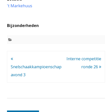
n
't Markehuus
t
e
Bijzonderheden
r
n
e
c
Bericht
Interne competitie
o
navigatie
Snelschaakkampioenschap
ronde 26
m
avond 3
p
e
t
i