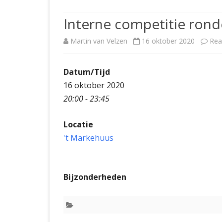
JUBILEUMBIJEENKOMST
KNSB-COMP
Interne competitie rond
JUBILEUMVIERKAMPEN
UITSLAGEN
NOSBO-CO
Martin van Velzen
16 oktober 2020
Rea
INTERNE C
Datum/Tijd
16 oktober 2020
20:00 - 23:45
Locatie
't Markehuus
Bijzonderheden