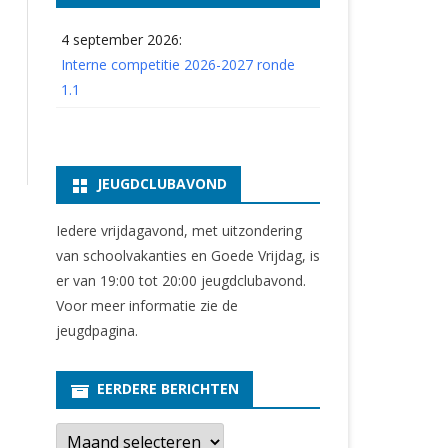
4 september 2026:
Interne competitie 2026-2027 ronde
1.1
JEUGDCLUBAVOND
Iedere vrijdagavond, met uitzondering
van schoolvakanties en Goede Vrijdag, is
er van 19:00 tot 20:00 jeugdclubavond.
Voor meer informatie zie
de
jeugdpagina
.
EERDERE BERICHTEN
E
e