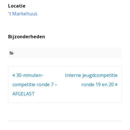
Locatie
n
't Markehuus
e
l
Bijzonderheden
s
c
h
a
Bericht
30-minuten-
Interne jeugdcompetitie
a
navigatie
competitie ronde 7 –
ronde 19 en 20
k
AFGELAST
k
a
m
p