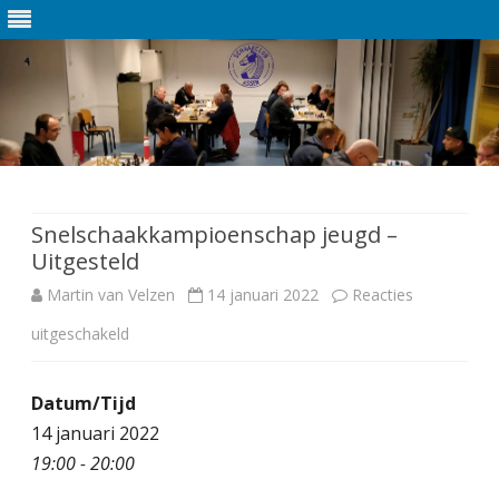
Ga
direct
naar
de
Snelschaakkampioenschap jeugd –
inhoud
Uitgesteld
Martin van Velzen
14 januari 2022
Reacties
uitgeschakeld
v
o
Datum/Tijd
o
14 januari 2022
r
19:00 - 20:00
S