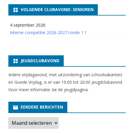
g
VOLGENDE CLUBAVOND: SENIOREN
d
–
4 september 2026:
Interne competitie 2026-2027 ronde 1.1
U
i
t
JEUGDCLUBAVOND
g
Iedere vrijdagavond, met uitzondering van schoolvakanties
e
en Goede Vrijdag, is er van 19:00 tot 20:00 jeugdclubavond.
s
Voor meer informatie zie
de jeugdpagina
.
t
e
EERDERE BERICHTEN
l
E
e
d
r