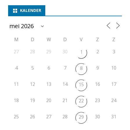
i
KALENDER
o
e
M
D
W
D
V
Z
Z
n
s
27
28
29
30
2
3
1
c
4
5
6
7
9
10
8
h
a
11
12
13
14
16
17
15
p
18
19
20
21
23
24
22
j
e
25
26
27
28
30
31
29
u