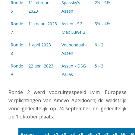
Ronde
11 februari
Spassky's -
2½ - 5½
6
2023
Assen
Ronde
11 maart 2023
Assen - SG
3½ - 4½
7
Max Euwe 2
Ronde
1 april 2023
Veenendaal -
6 - 2
8
Assen
Ronde
22 april 2023
Assen - DSG
5 - 3
9
Pallas
Ronde 2 werd vooruitgespeeld i.v.m. Europese
verplichtingen van Amevo Apeldoorn; de wedstrijd
vond gedeeltelijk op 24 september en gedeeltelijk
op 1 oktober plaats.
Assen
r1
r2
r3
r4
r5
r6
r7
r8
r9
W
N