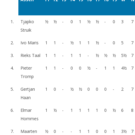
1.
Tjapko
½
½
-
0
1
½
½
-
0
3
7
Struik
2.
Ivo Maris
1
1
-
½
1
1
½
-
0
5
7
3.
Rieks Taal
1
1
-
1
1
-
½
½
½
5½
7
4.
Pieter
1
1
-
0
0
½
-
1
1
4½
7
Tromp
5.
Gertjan
1
0
-
½
½
0
0
0
-
2
7
Haan
6.
Elmar
1
½
-
1
1
1
1
0
½
6
8
Hommes
7.
Maarten
½
0
-
-
1
1
0
0
1
3½
7