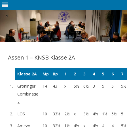
Ga
direct
naar
Assen 1 – KNSB Klasse 2A
de
inhoud
Klasse 2A
Mp
Bp
1
2
3
4
5
6
7
1.
Groninger
14
43
x
5½
6½
3
5
5
5½
Combinatie
2
2.
LOS
10
33½
2½
x
3½
4½
1½
5½
5
3.
Amevo
10
32½
1½
4½
x
4½
4
4
5½