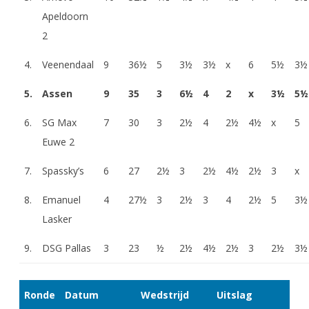
Apeldoorn
2
4.
Veenendaal
9
36½
5
3½
3½
x
6
5½
3½
5.
Assen
9
35
3
6½
4
2
x
3½
5½
6.
SG Max
7
30
3
2½
4
2½
4½
x
5
Euwe 2
7.
Spassky’s
6
27
2½
3
2½
4½
2½
3
x
8.
Emanuel
4
27½
3
2½
3
4
2½
5
3½
Lasker
9.
DSG Pallas
3
23
½
2½
4½
2½
3
2½
3½
Ronde
Datum
Wedstrijd
Uitslag