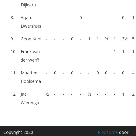
Dijkstra
8.
Arjan
-
-
-
-
0
-
-
-
-
0
1
Dwarshuis
9.
Geon Knol
-
-
-
0
-
1
1
½
1
3½
5
10.
Frank van
-
-
-
-
-
-
-
-
1
1
1
der Werff
11.
Maarten
-
0
-
0
-
-
0
0
-
0
4
Hoolsema
12.
Jaël
½
-
-
-
-
½
-
-
-
1
2
Wierenga
Copyright 2020
Ribosome
door