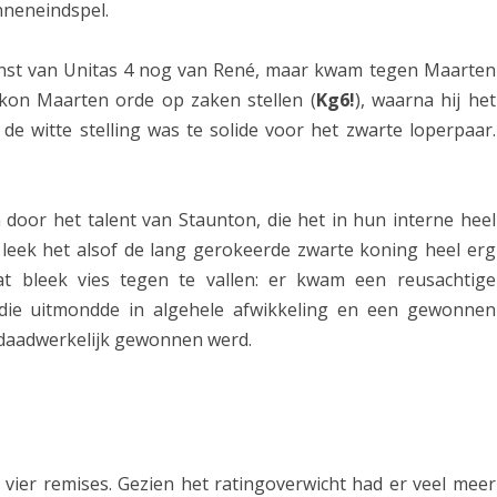
nneneindspel.
n
dienst van Unitas 4 nog van René, maar kwam tegen Maarten
2
 kon Maarten orde op zaken stellen (
Kg6!
), waarna hij het
de witte stelling was te solide voor het zwarte loperpaar.
en door het talent van Staunton, die het in hun interne heel
 leek het alsof de lang gerokeerde zwarte koning heel erg
 bleek vies tegen te vallen: er kwam een reusachtige
 die uitmondde in algehele afwikkeling en een gewonnen
 daadwerkelijk gewonnen werd.
 vier remises. Gezien het ratingoverwicht had er veel meer