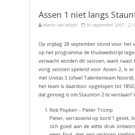
JUBILEUMBIJEENKOMST
KNSB-COMP
Assen 1 niet langs Staun
JUBILEUMVIERKAMPEN
UITSLAGEN
NOSBO-CO
Martin van Velzen
30 september 2007
INTERNE C
Op vrijdag 28 september stond voor het 
op het programma: de thuiswedstrijd teg
verwacht worden dit seizoen, want naast
vorig seizoen spelend voor Assen 2, is e
met Unitas 3 (ofwel Talententeam Noord),
het team is daardoor opgelopen tot 1850,
dat genoeg is om Staunton 2 te verslaan? W
Rob Popken – Pieter Tromp
Pieter, verrassend op bord 1 gezet, 
zich goed aan de witte druk ontwor
weer fout, met een verloren stellin