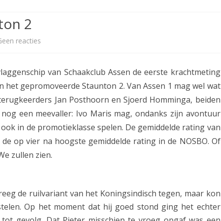
ETITIE
2025-2026
30-MINUTEN-COMPETITIE 2025-
KNSB-COMPETITIE
SNELSCHAAKKAMPIOENSCHAP
ton 2
2026
MPETITIE
2025-2026
2025-2026
NOSBO-COMPETITIE
NOTABENE-COMPETITIE 2025-
Geen reacties
o
OMPETITIES
2025-2026
RAPIDKAMPIOENSCHAP 2025-
HISTORIE
2026
p
2026
vlaggenschip van Schaakclub Assen de eerste krachtmeting
SNELSCHAAKKAMPIOENSCHAP
A
SPEELSCHEMA
JEUGD 2025-2026
en het gepromoveerde Staunton 2. Van Assen 1 mag wel wat
s
 terugkeerders Jan Posthoorn en Sjoerd Homminga, beiden
KNSB-RATINGLIJST
SPEELSCHEMA JEUGD
s
r nog een meevaller: Ivo Maris mag, ondanks zijn avontuur
ERELIJST SENIOREN
KNSB-JEUGDRATINGLIJST
 ook in de promotieklasse spelen. De gemiddelde rating van
e
 de op vier na hoogste gemiddelde rating in de NOSBO. Of
n
NEDERLANDSE
DEELNEM
e zullen zien.
JEUGDKAMPIOENSCHAPPEN
ASSEN
1
ERELIJST JEUGD
n
kreeg de ruilvariant van het Koningsindisch tegen, maar kon
i
stelen. Op het moment dat hij goed stond ging het echter
e
g tot gevolg. Dat Pieter misschien te vroeg opgaf was een