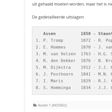
uit gehaald moeten worden, maar het is ni
De gedetailleerde uitslagen:
   Assen          1850 - Staun
1. P. Tromp       1872 - R. Pop
2. E. Hommes      1870 - J. van
3. M. van Velzen  1763 - H.G. S
4. R. den Dekker  1876 - B. Kru
5. M. Dijkstra    1912 - J.J. H
6. J. Posthoorn   1841 - M.N. H
7. I. Maris       1829 - R.J. t
Assen 1 (NOSBO)