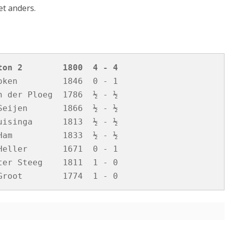
et anders.
ton 2        1800  4 - 4
ken         1846  0 - 1

 der Ploeg  1786  ½ - ½

eijen       1866  ½ - ½

isinga      1813  ½ - ½

am          1833  ½ - ½

eller       1671  0 - 1

er Steeg    1811  1 - 0
