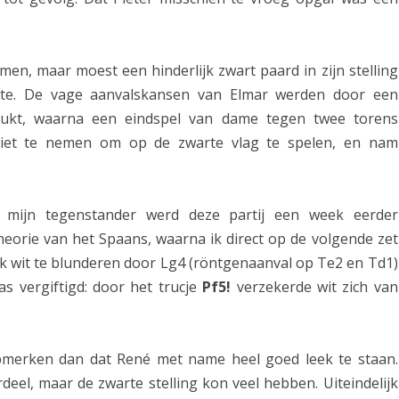
t
l
men, maar moest een hinderlijk zwart paard in zijn stelling
a
stte. De vage aanvalskansen van Elmar werden door een
n
drukt, waarna een eindspel van dame tegen twee torens
 niet te nemen om op de zwarte vlag te spelen, en nam
g
s
S
 mijn tegenstander werd deze partij een week eerder
t
eorie van het Spaans, waarna ik direct op de volgende zet
eek wit te blunderen door Lg4 (röntgenaanval op Te2 en Td1)
a
s vergiftigd: door het trucje
Pf5!
verzekerde wit zich van
u
n
opmerken dan dat René met name heel goed leek te staan.
t
deel, maar de zwarte stelling kon veel hebben. Uiteindelijk
o