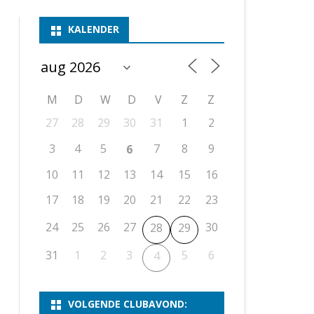
ASSEN 1
BSSK ASSEN
DEELNEMERSLIJST 2026
2026
B
KALENDER
ASSEN 2
ASSEN I
OPEN DRENTSE TOERNOOIEN
UITSLAGEN 2025
WEEKENDTOERNOOI
G
ASSEN 3
ASSEN II
KNSB-COMPETITIE
VERSLAG 2024
JEUGDTOERNOOI
E
NOSBO-BEKER
NOSBO-COMPETITIE
OPEN
P
M
D
W
D
V
Z
Z
UITSLAGEN 2024
RAPIDTOERNOOI
27
28
29
30
31
1
2
KNSB-JEUGDCOMPETITIE
T/M 1900
UITSLAGEN 2023
3
4
5
7
8
9
6
T/M 1700
10
11
12
13
14
15
16
17
18
19
20
21
22
23
ERS VAN SCHAAKCLUB
24
25
26
27
30
28
29
31
1
2
3
5
6
4
VOLGENDE CLUBAVOND: