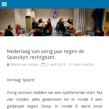
Ga
direct
naar
de
Nederlaag van vorig jaar tegen de
inhoud
Spassky’s rechtgezet.
Martin van Velzen
21 april 2013
Geen reacties
o
p
Verslag: Sjoerd
N
e
Vorig seizoen hadden we een spetterende start. Na
d
vier rondes alles gewonnen en in ronde 5 een
gelijkspel tegen Sissa. In ronde 6 werd onze
e