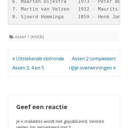
6. Maarten Dijkstra    1973 - Peter Bodew
7. Martin van Velzen   1912 - Maurits Log
Assen 1 (KNSB)
Bericht
Uitstekende slotronde
Assen 2 completeert
navigatie
Assen 3, 4 en 5
rijtje overwinningen
Geef een reactie
Je e-mailadres wordt niet gepubliceerd.
Vereiste
velden zijn gemarkeerd met
*