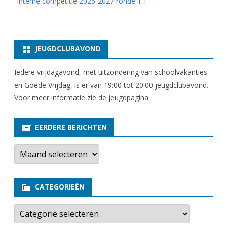
Interne competitie 2026-2027 ronde 1.1
JEUGDCLUBAVOND
Iedere vrijdagavond, met uitzondering van schoolvakanties
en Goede Vrijdag, is er van 19:00 tot 20:00 jeugdclubavond.
Voor meer informatie zie
de jeugdpagina
.
EERDERE BERICHTEN
E
e
r
d
e
CATEGORIEËN
r
e
b
C
e
a
r
t