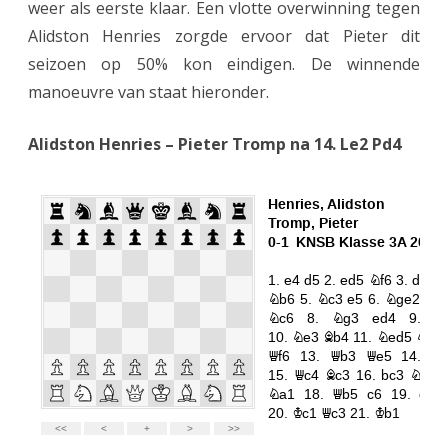
weer als eerste klaar. Een vlotte overwinning tegen
j
Alidston Henries zorgde ervoor dat Pieter dit
seizoen op 50% kon eindigen. De winnende
a
manoeuvre van staat hieronder.
a
r
Alidston Henries – Pieter Tromp na 14. Le2 Pd4
t
e
g
e
n
d
e
S