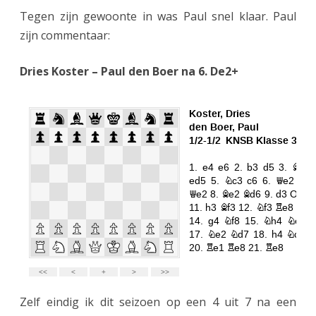
p
Tegen zijn gewoonte in was Paul snel klaar. Paul
a
zijn commentaar:
s
Dries Koster – Paul den Boer na 6. De2+
s
k
y
’
s
r
e
c
h
t
Zelf eindig ik dit seizoen op een 4 uit 7 na een