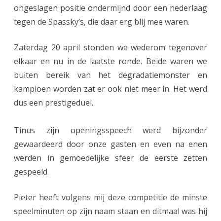
ongeslagen positie ondermijnd door een nederlaag
r
tegen de Spassky’s, die daar erg blij mee waren.
l
Zaterdag 20 april stonden we wederom tegenover
a
elkaar en nu in de laatste ronde. Beide waren we
a
buiten bereik van het degradatiemonster en
g
kampioen worden zat er ook niet meer in. Het werd
v
dus een prestigeduel.
a
Tinus zijn openingsspeech werd bijzonder
n
gewaardeerd door onze gasten en even na enen
v
werden in gemoedelijke sfeer de eerste zetten
o
gespeeld.
r
Pieter heeft volgens mij deze competitie de minste
i
speelminuten op zijn naam staan en ditmaal was hij
g