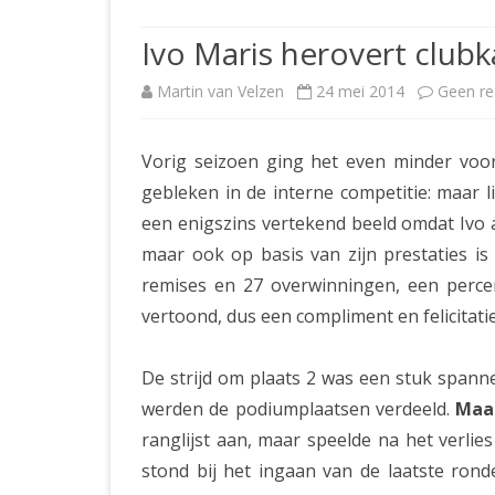
JUBILEUMBIJEENKOMST
KNSB-COMP
Ivo Maris herovert clu
JUBILEUMVIERKAMPEN
UITSLAGEN
NOSBO-CO
Martin van Velzen
24 mei 2014
Geen re
INTERNE C
Vorig seizoen ging het even minder vo
gebleken in de interne competitie: maar
een enigszins vertekend beeld omdat Ivo 
maar ook op basis van zijn prestaties is 
remises en 27 overwinningen, een percen
vertoond, dus een compliment en felicitatie 
De strijd om plaats 2 was een stuk spanne
werden de podiumplaatsen verdeeld.
Maar
ranglijst aan, maar speelde na het verli
stond bij het ingaan van de laatste rond