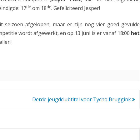
de
de
indigde: 17
om 18
. Gefeliciteerd Jesper!
m
p
it seizoen afgelopen, maar er zijn nog vier goed gevulde
i
mpetitie wordt afgewerkt, en op 13 juni is er vanaf 18:00
het
o
allen!
e
n
s
c
h
Derde jeugdclubtitel voor Tycho Bruggink
a
p