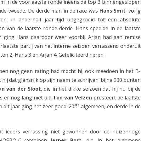
wam in de voorlaatste ronde ineens de top 3 binnengeslopen
e
onde tweede. De derde man in de race was
Hans Smit
; vorig
r
en, in anderhalf jaar tijd uitgegroeid tot een absolute
aan van de laatste ronde derde. Hans speelde in de laatste
o
 ging Hans daardoor weer voorbij. Arjan had aan remise
v
rlaatste partij van het interne seizoen verrassend onderuit
e
en 2, Hans 3 en Arjan 4. Gefeliciteerd heren!
r
oen nog geen rating had mocht hij ook meedoen in het B-
t
hij dat glansrijk op zijn naam te schrijven: bijna 900 punten
c
an van der Sloot
, die in het dikke seizoen dat hij nu bij de
l
s er nog lang niet uit!
Ton van Velzen
presteert de laatste
u
ste
n dit jaar ging het zeer goed: 20
algemeen, en derde in de
b
k
tot ieders verrassing niet gewonnen door de huizenhoge
a
r NOSBO-C-kampioen
Jesper Post
, die in het algemene