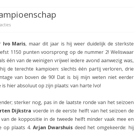
ETITIE
2025-2026
30-MINUTEN-COMPETITIE 2025-
KNSB-COMPETITIE
SNELSCHAAKKAMPIOENSCHAP
bkampioenschap
2026
MPETITIE
2025-2026
2025-2026
NOSBO-COMPETITIE
NOTABENE-COMPETITIE 2025-
acties
o
OMPETITIES
2025-2026
RAPIDKAMPIOENSCHAP 2025-
HISTORIE
2026
p
2026
or
Ivo Maris
, maar dit jaar is hij weer duidelijk de sterkste
SNELSCHAAKKAMPIOENSCHAP
I
SPEELSCHEMA
JEUGD 2025-2026
 liefst 1150 punten voorsprong op de nummer 2! Weliswaar
v
als één van de weinigen vrijwel iedere avond aanwezig was,
KNSB-RATINGLIJST
SPEELSCHEMA JEUGD
o
hij de terechte kampioen: slechts één partij verloren, drie
ERELIJST SENIOREN
KNSB-JEUGDRATINGLIJST
tage van boven de 90! Dat is bij mijn weten niet eerder
M
is hier absoluut op zijn plaats: van harte Ivo!
a
NEDERLANDSE
DEELNEM
JEUGDKAMPIOENSCHAPPEN
ASSEN
r
nder; sterker nog, pas in de laatste ronde van het seizoen
ERELIJST JEUGD
i
ten Dijkstra
voerde in de eerste helft van het seizoen de
es van de koppositie in de tweede helft minder vaak mee en
s
e op plaats 4.
Arjan Dwarshuis
deed het omgekeerde: hij
h