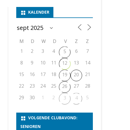
ASSEN 1
BSSK ASSEN
DEELNEMERSLIJST 2026
2026
B
KALENDER
ASSEN 2
ASSEN I
OPEN DRENTSE TOERNOOIEN
UITSLAGEN 2025
WEEKENDTOERNOOI
G
ASSEN 3
ASSEN II
KNSB-COMPETITIE
VERSLAG 2024
JEUGDTOERNOOI
E
NOSBO-BEKER
NOSBO-COMPETITIE
OPEN
P
M
D
W
D
V
Z
Z
UITSLAGEN 2024
RAPIDTOERNOOI
1
2
3
4
6
7
5
KNSB-JEUGDCOMPETITIE
T/M 1900
UITSLAGEN 2023
8
9
10
11
13
14
12
T/M 1700
15
16
17
18
21
19
20
ERS VAN SCHAAKCLUB
22
23
24
25
27
28
26
29
30
1
2
5
3
4
VOLGENDE CLUBAVOND:
SENIOREN