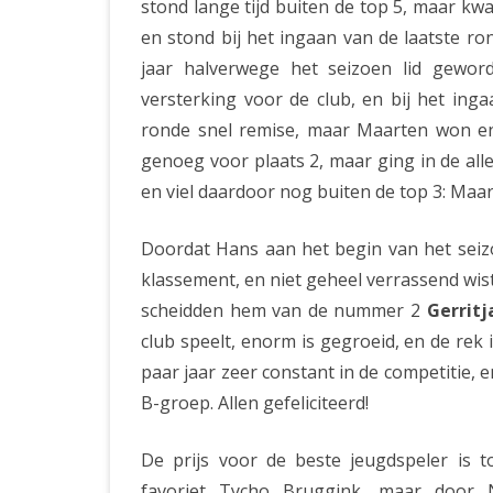
stond lange tijd buiten de top 5, maar k
en stond bij het ingaan van de laatste r
jaar halverwege het seizoen lid geword
versterking voor de club, en bij het ing
ronde snel remise, maar Maarten won en
genoeg voor plaats 2, maar ging in de alle
en viel daardoor nog buiten de top 3: Maart
Doordat Hans aan het begin van het seiz
klassement, en niet geheel verrassend wist 
scheidden hem van de nummer 2
Gerritj
club speelt, enorm is gegroeid, en de rek i
paar jaar zeer constant in de competitie, e
B-groep. Allen gefeliciteerd!
De prijs voor de beste jeugdspeler is 
favoriet Tycho Bruggink, maar doo