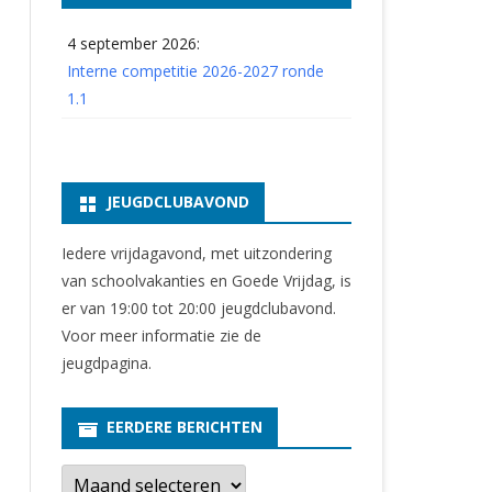
4 september 2026:
Interne competitie 2026-2027 ronde
1.1
JEUGDCLUBAVOND
Iedere vrijdagavond, met uitzondering
van schoolvakanties en Goede Vrijdag, is
er van 19:00 tot 20:00 jeugdclubavond.
Voor meer informatie zie
de
jeugdpagina
.
EERDERE BERICHTEN
E
e