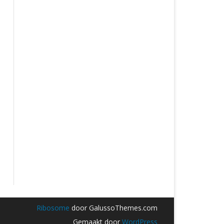
Ribosome
door GalussoThemes.com
Gemaakt door
WordPress