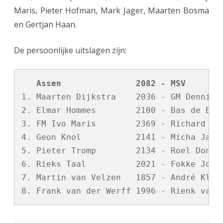
Maris, Pieter Hofman, Mark Jager, Maarten Bosma
en Gertjan Haan.
De persoonlijke uitslagen zijn:
   Assen               2082 - MSV       
1. Maarten Dijkstra    2036 - GM Dennis d
2. Elmar Hommes        2100 - Bas de Boer
3. FM Ivo Maris        2369 - Richard Ber
4. Geon Knol           2141 - Micha Jans 
5. Pieter Tromp        2134 - Roel Donker
6. Rieks Taal          2021 - Fokke Jonkm
7. Martin van Velzen   1857 - André Klomp