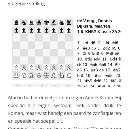
volgende stelling:
r
e
n
t
s
e
d
e
r
Martin had er duidelijk zin in tegen André Klomp. Hij
b
speelde zijn eigen systeem, leek onder druk te
y
komen, maar wist handig een paard te confisqueren
en speelde het soepel uit.
t
Commentaar en analyse van Martin: “Geweldig om