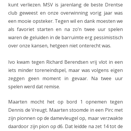
kunt verliezen. MSV is jarenlang de beste Drentse
n
club geweest en onze overwinning vorig jaar was
w
een mooie opsteker. Tegen wil en dank moesten we
i
als favoriet starten en na zo’n twee uur spelen
waren de geluiden in de barruimte erg pessimistisch
n
over onze kansen, hetgeen niet onterecht was.
t
w
Ivo kwam tegen Richard Berendsen vrij vlot in een
e
iets minder toreneindspel, maar was volgens eigen
zeggen geen moment in gevaar. Na twee uur
d
spelen werd dat remise.
e
r
Maarten mocht het op bord 1 opnemen tegen
Dennis de Vreugt. Maarten stoomde in een Pirc met
o
zijn pionnen op de damevleugel op, maar verzwakte
m
daardoor zijn pion op d6. Dat leidde na zet 14 tot de
D