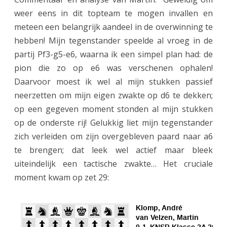
e
weer eens in dit topteam te mogen invallen en
g
meteen een belangrijk aandeel in de overwinning te
e
hebben! Mijn tegenstander speelde al vroeg in de
partij Pf3-g5-e6, waarna ik een simpel plan had: de
n
pion die zo op e6 was verschenen ophalen!
M
Daarvoor moest ik wel al mijn stukken passief
S
neerzetten om mijn eigen zwakte op d6 te dekken;
op een gegeven moment stonden al mijn stukken
V
op de onderste rij! Gelukkig liet mijn tegenstander
zich verleiden om zijn overgebleven paard naar a6
te brengen; dat leek wel actief maar bleek
uiteindelijk een tactische zwakte… Het cruciale
moment kwam op zet 29: