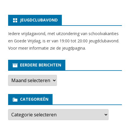
JEUGDCLUBAVOND
Iedere vrijdagavond, met uitzondering van schoolvakanties
en Goede Vrijdag, is er van 19:00 tot 20:00 jeugdclubavond.
Voor meer informatie zie
de jeugdpagina
.
EERDERE BERICHTEN
E
e
r
d
e
CATEGORIEËN
r
e
b
C
e
a
r
t
i
e
c