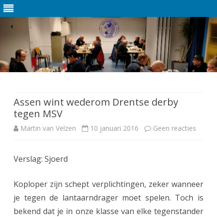
Ga
direct
naar
de
Assen wint wederom Drentse derby
inhoud
tegen MSV
Martin van Velzen
10 januari 2016
Geen reacties
o
p
Verslag: Sjoerd
A
s
Koploper zijn schept verplichtingen, zeker wanneer
s
je tegen de lantaarndrager moet spelen. Toch is
bekend dat je in onze klasse van elke tegenstander
e