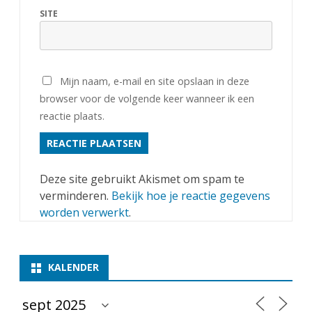
e
SITE
r
n
o
Mijn naam, e-mail en site opslaan in deze
browser voor de volgende keer wanneer ik een
o
reactie plaats.
i
A
s
Deze site gebruikt Akismet om spam te
verminderen.
Bekijk hoe je reactie gegevens
s
worden verwerkt
.
e
n
KALENDER
2
0