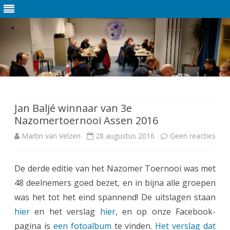
Ga
direct
naar
de
Jan Baljé winnaar van 3e
inhoud
Nazomertoernooi Assen 2016
Martin van Velzen
28 augustus 2016
Geen reacties
o
p
De derde editie van het Nazomer Toernooi was met
J
48 deelnemers goed bezet, en in bijna alle groepen
a
was het tot het eind spannend! De uitslagen staan
n
hier
en het verslag
hier
, en op onze Facebook-
pagina is
een fotoalbum
te vinden.
Het verslag dat
B