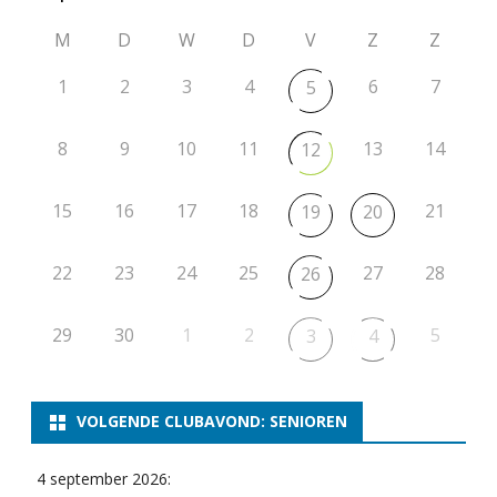
1
M
D
W
D
V
Z
Z
6
1
2
3
4
6
7
5
8
9
10
11
13
14
12
15
16
17
18
21
19
20
22
23
24
25
27
28
26
29
30
1
2
5
3
4
VOLGENDE CLUBAVOND: SENIOREN
4 september 2026: