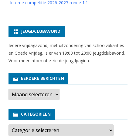
Interne competitie 2026-2027 ronde 1.1
JEUGDCLUBAVOND
Iedere vrijdagavond, met uitzondering van schoolvakanties
en Goede Vrijdag, is er van 19:00 tot 20:00 jeugdclubavond.
Voor meer informatie zie
de jeugdpagina
.
EERDERE BERICHTEN
E
e
r
d
e
CATEGORIEËN
r
e
b
C
e
a
r