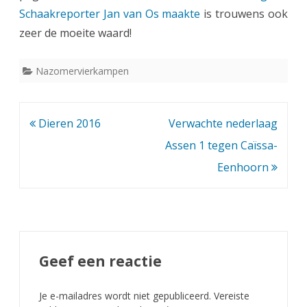
Schaakreporter Jan van Os maakte
is trouwens ook
a
zeer de moeite waard!
l
j
Nazomervierkampen
é
w
Bericht
Dieren 2016
Verwachte nederlaag
i
navigatie
Assen 1 tegen Caïssa-
n
Eenhoorn
n
a
a
Geef een reactie
r
v
Je e-mailadres wordt niet gepubliceerd.
Vereiste
a