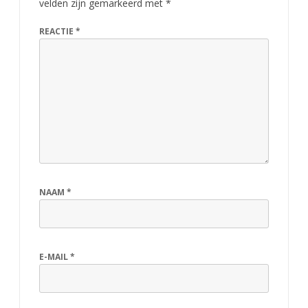
velden zijn gemarkeerd met
*
n
REACTIE
*
3
e
N
a
z
o
m
NAAM
*
e
r
E-MAIL
*
t
o