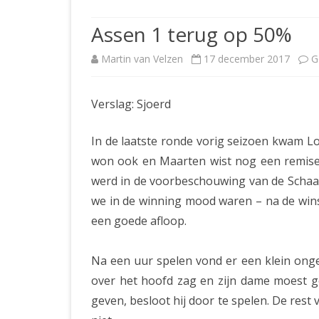
JUBILEUMBIJEENKOMST
KNSB-COMP
Assen 1 terug op 50%
JUBILEUMVIERKAMPEN
UITSLAGEN
NOSBO-CO
Martin van Velzen
17 december 2017
G
INTERNE C
Verslag: Sjoerd
In de laatste ronde vorig seizoen kwam L
won ook en Maarten wist nog een remise 
werd in de voorbeschouwing van de Schaak
we in de winning mood waren – na de wins
een goede afloop.
Na een uur spelen vond er een klein onge
over het hoofd zag en zijn dame moest g
geven, besloot hij door te spelen. De rest