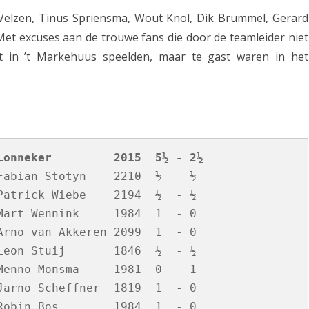
Velzen, Tinus Spriensma, Wout Knol, Dik Brummel, Gerard
et excuses aan de trouwe fans die door de teamleider niet
t in ’t Markehuus speelden, maar te gast waren in het
Lonneker         2015  5½ - 2½
abian Stotyn    2210  ½  - ½

atrick Wiebe    2194  ½  - ½

art Wennink     1984  1  - 0

rno van Akkeren 2099  1  - 0

eon Stuij       1846  ½  - ½

enno Monsma     1981  0  - 1

arno Scheffner  1819  1  - 0
