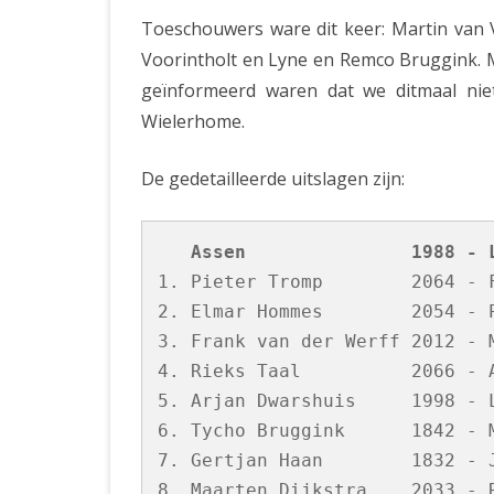
Toeschouwers ware dit keer: Martin van 
Voorintholt en Lyne en Remco Bruggink. M
geïnformeerd waren dat we ditmaal nie
Wielerhome.
De gedetailleerde uitslagen zijn:
   Assen               1988 - 
1. Pieter Tromp        2064 - F
2. Elmar Hommes        2054 - P
3. Frank van der Werff 2012 - M
4. Rieks Taal          2066 - A
5. Arjan Dwarshuis     1998 - L
6. Tycho Bruggink      1842 - M
7. Gertjan Haan        1832 - J