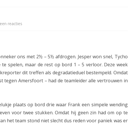
ETITIE
2025-2026
30-MINUTEN-COMPETITIE 2025-
KNSB-COMPETITIE
SNELSCHAAKKAMPIOENSCHAP
2026
MPETITIE
2025-2026
2025-2026
NOSBO-COMPETITIE
NOTABENE-COMPETITIE 2025-
een reacties
o
OMPETITIES
2025-2026
RAPIDKAMPIOENSCHAP 2025-
HISTORIE
2026
p
2026
SNELSCHAAKKAMPIOENSCHAP
A
SPEELSCHEMA
JEUGD 2025-2026
s
onneker ons met 2½ – 5½ afdrogen. Jesper won snel, Tycho
KNSB-RATINGLIJST
SPEELSCHEMA JEUGD
s
te spelen, maar de rest op bord 1 – 5 verloor. Deze week
ERELIJST SENIOREN
reporter dit treffen als degradatieduel bestempeld. Omdat
KNSB-JEUGDRATINGLIJST
e
t tegen Amersfoort – had de teamleider alle vertrouwen in
n
NEDERLANDSE
DEELNEM
JEUGDKAMPIOENSCHAPPEN
ASSEN
1
ERELIJST JEUGD
t
lukje plaats op bord drie waar Frank een simpele wending
even voor twee stukken. Omdat hij geen zin had om op te
e
 van het team stond niet slecht dus reden voor paniek was er
r