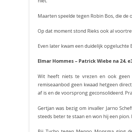
niet.
Maarten speelde tegen Robin Bos, die de 
Op dat moment stond Rieks ook al voortref
Even later kwam een duidelijk opgeluchte E
Elmar Hommes – Patrick Wiebe na 24. 
Wit heeft niets te vrezen en ook geen
remiseaanbod geen kwaad hetgeen direct d
af is en de voorsprong geconsolideerd. Pra
Gertjan was bezig om invaller Jarno Sche
steeds beter te staan en won hij een pion.
Bij Tycho tegen Menno Monsma ging de pa