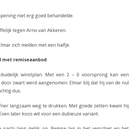
u
opening niet erg goed behandelde.
g
o
felijk tegen Arno van Akkeren.
p
lmar zich melden met een halfje.
5
0
e3 met remiseaanbod
%
 duidelijk winstplan. Met een 2 – 0 voorsprong kan een
oor zwart werd aangenomen. Elmar blij dat hij van de nul
chtig dus.
ffner langzaam weg te drukken. Met goede zetten kwam hij
 Even later koos wit voor een dubieuze variant.
rtij lang gelijk op. Remise lag in het verschiet en het