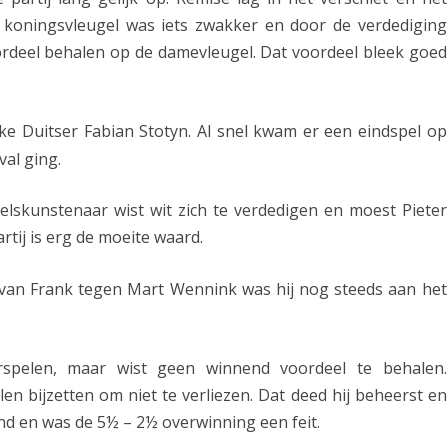
n koningsvleugel was iets zwakker en door de verdediging
rdeel behalen op de damevleugel. Dat voordeel bleek goed
ke Duitser Fabian Stotyn. Al snel kwam er een eindspel op
val ging.
lskunstenaar wist wit zich te verdedigen en moest Pieter
rtij is erg de moeite waard.
an Frank tegen Mart Wennink was hij nog steeds aan het
erspelen, maar wist geen winnend voordeel te behalen.
en bijzetten om niet te verliezen. Dat deed hij beheerst en
d en was de 5½ – 2½ overwinning een feit.