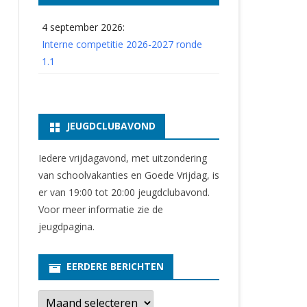
4 september 2026:
Interne competitie 2026-2027 ronde
1.1
JEUGDCLUBAVOND
Iedere vrijdagavond, met uitzondering
van schoolvakanties en Goede Vrijdag, is
er van 19:00 tot 20:00 jeugdclubavond.
Voor meer informatie zie
de
jeugdpagina
.
EERDERE BERICHTEN
E
e