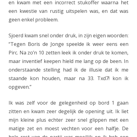
en kwam met een incorrect stukoffer waarna het
w
een kwestie van rustig uitspelen was, en dat was
o
geen enkel probleem.
l
Sjoerd kwam snel onder druk, in zijn eigen woorden:
l
“Tegen Boris de Jonge speelde ik weer eens een
e
Pirc. Na zo’n 10 zetten leek ik onder druk te komen,
maar inventief keepen hield me lang op de been. In
onderstaande stelling had ik de illusie dat ik me
staande kon houden, maar na 33. Txd7! kon ik
opgeven.”
Ik was zelf voor de gelegenheid op bord 1 gaan
zitten en kwam zeer degelijk de opening uit. Ik liet
mijn kleine plus echter zeer snel glippen met een
matige zet en moest vechten voor een halfje. De