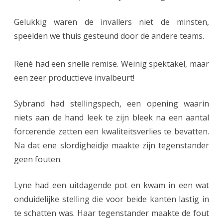
n
2
Gelukkig waren de invallers niet de minsten,
speelden we thuis gesteund door de andere teams.
s
t
René had een snelle remise. Weinig spektakel, maar
u
een zeer productieve invalbeurt!
n
Sybrand had stellingspech, een opening waarin
t
niets aan de hand leek te zijn bleek na een aantal
t
forcerende zetten een kwaliteitsverlies te bevatten.
e
Na dat ene slordigheidje maakte zijn tegenstander
g
geen fouten.
e
Lyne had een uitdagende pot en kwam in een wat
n
onduidelijke stelling die voor beide kanten lastig in
Z
te schatten was. Haar tegenstander maakte de fout