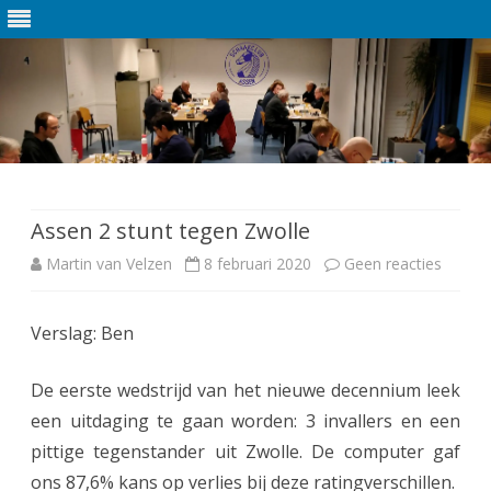
Ga
direct
naar
de
Assen 2 stunt tegen Zwolle
inhoud
Martin van Velzen
8 februari 2020
Geen reacties
o
p
Verslag: Ben
A
s
De eerste wedstrijd van het nieuwe decennium leek
s
een uitdaging te gaan worden: 3 invallers en een
pittige tegenstander uit Zwolle. De computer gaf
e
ons 87,6% kans op verlies bij deze ratingverschillen.