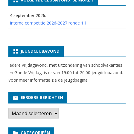
4 september 2026:
Interne competitie 2026-2027 ronde 1.1
JEUGDCLUBAVOND
Iedere vrijdagavond, met uitzondering van schoolvakanties
en Goede Vrijdag, is er van 19:00 tot 20:00 jeugdclubavond.
Voor meer informatie zie
de jeugdpagina
.
EERDERE BERICHTEN
E
e
r
d
e
CATEGORIEËN