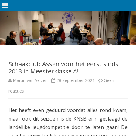
Ga
direct
naar
de
Schaakclub Assen voor het eerst sinds
inhoud
2013 in Meesterklasse A!
Martin van Velzen
28 september 2021
Geen
reacties
o
p
Het heeft even geduurd voordat alles rond kwam,
S
maar ook dit seizoen is de KNSB erin geslaagd de
c
landelijke jeugdcompetitie door te laten gaan! De
h
opzet is vrijwel gelijk aan die van vorig seizoen: drie