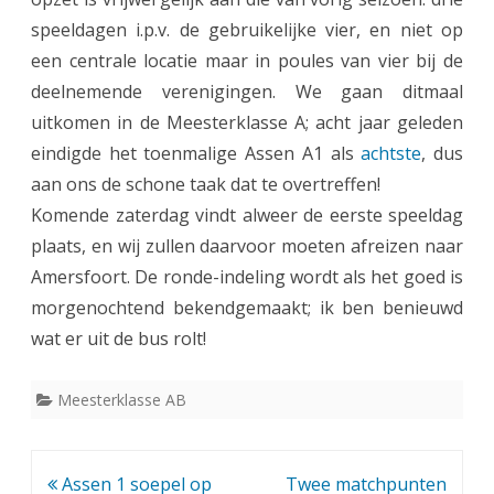
speeldagen i.p.v. de gebruikelijke vier, en niet op
a
een centrale locatie maar in poules van vier bij de
a
deelnemende verenigingen. We gaan ditmaal
k
uitkomen in de Meesterklasse A; acht jaar geleden
c
eindigde het toenmalige Assen A1 als
achtste
, dus
aan ons de schone taak dat te overtreffen!
l
Komende zaterdag vindt alweer de eerste speeldag
u
plaats, en wij zullen daarvoor moeten afreizen naar
b
Amersfoort. De ronde-indeling wordt als het goed is
A
morgenochtend bekendgemaakt; ik ben benieuwd
wat er uit de bus rolt!
s
s
Meesterklasse AB
e
n
Bericht
Assen 1 soepel op
Twee matchpunten
v