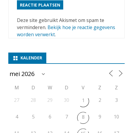
s
t
Deze site gebruikt Akismet om spam te
e
verminderen.
Bekijk hoe je reactie gegevens
worden verwerkt
.
r
k
l
KALENDER
a
s
s
M
D
W
D
V
Z
Z
e
27
28
29
30
2
3
1
A
4
5
6
7
9
10
8
!