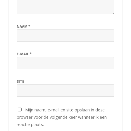
i
n
d
NAAM
*
s
2
0
E-MAIL
*
1
3
SITE
i
n
M
Mijn naam, e-mail en site opslaan in deze
e
browser voor de volgende keer wanneer ik een
reactie plaats.
e