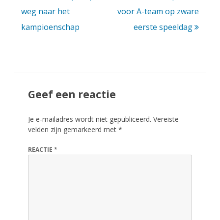
navigatie
weg naar het
voor A-team op zware
o
kampioenschap
eerste speeldag
o
r
h
e
Geef een reactie
t
Je e-mailadres wordt niet gepubliceerd.
Vereiste
e
velden zijn gemarkeerd met
*
e
REACTIE
*
r
s
t
s