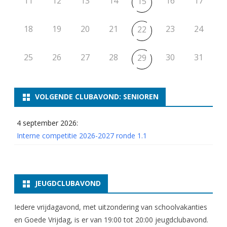
11
12
13
14
16
17
15
18
19
20
21
23
24
22
25
26
27
28
30
31
29
VOLGENDE CLUBAVOND: SENIOREN
4 september 2026:
Interne competitie 2026-2027 ronde 1.1
JEUGDCLUBAVOND
Iedere vrijdagavond, met uitzondering van schoolvakanties
en Goede Vrijdag, is er van 19:00 tot 20:00 jeugdclubavond.