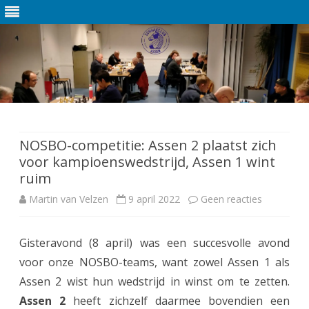
Ga
direct
naar
de
NOSBO-competitie: Assen 2 plaatst zich
inhoud
voor kampioenswedstrijd, Assen 1 wint
ruim
Martin van Velzen
9 april 2022
Geen reacties
o
p
Gisteravond (8 april) was een succesvolle avond
N
voor onze NOSBO-teams, want zowel Assen 1 als
O
Assen 2 wist hun wedstrijd in winst om te zetten.
S
Assen 2
heeft zichzelf daarmee bovendien een