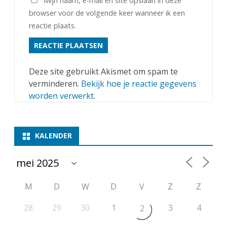
Mijn naam, e-mail en site opslaan in deze
p
browser voor de volgende keer wanneer ik een
i
reactie plaats.
o
e
Deze site gebruikt Akismet om spam te
n
verminderen.
Bekijk hoe je reactie gegevens
s
worden verwerkt
.
w
e
KALENDER
d
s
t
M
D
W
D
V
Z
Z
r
28
29
30
1
3
4
2
i