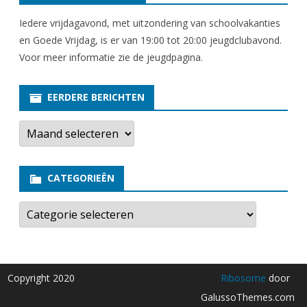
r
Iedere vrijdagavond, met uitzondering van schoolvakanties
u
en Goede Vrijdag, is er van 19:00 tot 20:00 jeugdclubavond.
Voor meer informatie zie
de jeugdpagina
.
i
m
EERDERE BERICHTEN
E
e
r
d
e
CATEGORIEËN
r
e
b
C
e
a
r
t
i
e
c
g
h
o
t
r
Copyright 2020
Ribosome
door
e
i
n
e
GalussoThemes.com
ë