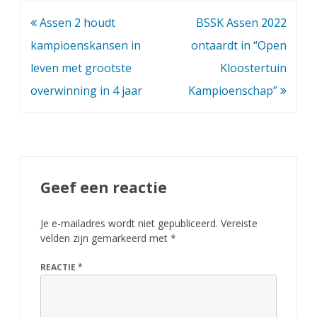
:
Bericht
Assen 2 houdt
BSSK Assen 2022
A
navigatie
kampioenskansen in
ontaardt in “Open
s
leven met grootste
Kloostertuin
overwinning in 4 jaar
Kampioenschap”
s
e
n
2
Geef een reactie
p
l
Je e-mailadres wordt niet gepubliceerd.
Vereiste
velden zijn gemarkeerd met
*
a
a
REACTIE
*
t
s