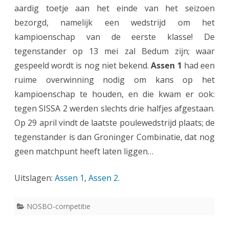
aardig toetje aan het einde van het seizoen
B
bezorgd, namelijk een wedstrijd om het
O
kampioenschap van de eerste klasse! De
-
tegenstander op 13 mei zal Bedum zijn; waar
c
gespeeld wordt is nog niet bekend.
Assen 1
had een
ruime overwinning nodig om kans op het
o
kampioenschap te houden, en die kwam er ook:
m
tegen SISSA 2 werden slechts drie halfjes afgestaan.
p
Op 29 april vindt de laatste poulewedstrijd plaats; de
e
tegenstander is dan Groninger Combinatie, dat nog
geen matchpunt heeft laten liggen…
t
i
Uitslagen:
Assen 1
,
Assen 2
.
t
i
NOSBO-competitie
e