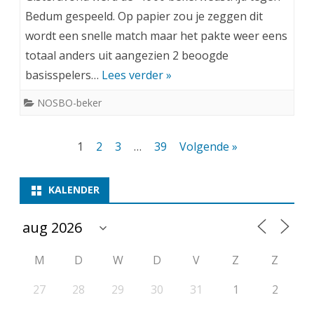
Bedum gespeeld. Op papier zou je zeggen dit
wordt een snelle match maar het pakte weer eens
totaal anders uit aangezien 2 beoogde
basisspelers…
Lees verder »
NOSBO-beker
Berichten
1
2
3
…
39
Volgende »
paginering
KALENDER
M
D
W
D
V
Z
Z
27
28
29
30
31
1
2