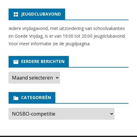
JEUGDCLUBAVOND
Iedere vrijdagavond, met uitzondering van schoolvakanties
en Goede Vrijdag, is er van 19:00 tot 20:00 jeugdclubavond.
Voor meer informatie zie
de jeugdpagina
.
EERDERE BERICHTEN
E
e
r
d
e
CATEGORIEËN
r
e
b
C
e
a
r
t
i
e
c
g
h
o