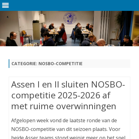
Ga
direct
naar
de
CATEGORIE:
NOSBO-COMPETITIE
inhoud
Assen I en II sluiten NOSBO-
competitie 2025-2026 af
met ruime overwinningen
Afgelopen week vond de laatste ronde van de
NOSBO-competitie van dit seizoen plaats. Voor
beide Asser teams stond weinig meer op het spel,